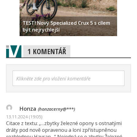
TEST! Nový Specialized Crux 5 s cílem
být nejrychlejší
1 KOMENTÁŘ
Klikněte zde pro vložení komentáře
Honza
(honzacerny@***)
13.11.2024 (19:05)
Citace z textu: „…zbytky železné opony s ostnatými
dráty pod nově opravenou a loni zpřístupněnou
rozhlednou Havran…“ Nejedná se o zbytky Železné