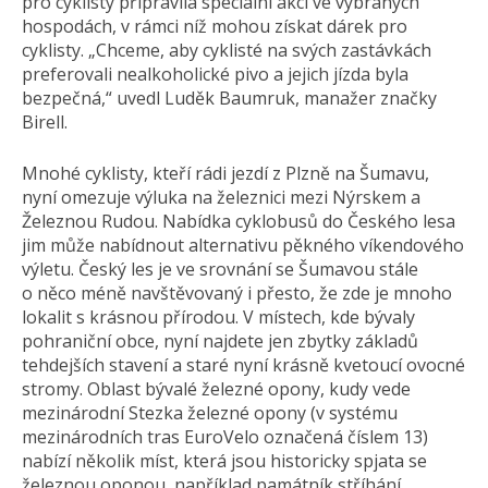
pro cyklisty připravila speciální akci ve vybraných
hospodách, v rámci níž mohou získat dárek pro
cyklisty. „Chceme, aby cyklisté na svých zastávkách
preferovali nealkoholické pivo a jejich jízda byla
bezpečná,“ uvedl Luděk Baumruk, manažer značky
Birell.
Mnohé cyklisty, kteří rádi jezdí z Plzně na Šumavu,
nyní omezuje výluka na železnici mezi Nýrskem a
Železnou Rudou. Nabídka cyklobusů do Českého lesa
jim může nabídnout alternativu pěkného víkendového
výletu. Český les je ve srovnání se Šumavou stále
o něco méně navštěvovaný i přesto, že zde je mnoho
lokalit s krásnou přírodou. V místech, kde bývaly
pohraniční obce, nyní najdete jen zbytky základů
tehdejších stavení a staré nyní krásně kvetoucí ovocné
stromy. Oblast bývalé železné opony, kudy vede
mezinárodní Stezka železné opony (v systému
mezinárodních tras EuroVelo označená číslem 13)
nabízí několik míst, která jsou historicky spjata se
železnou oponou, například památník stříhání