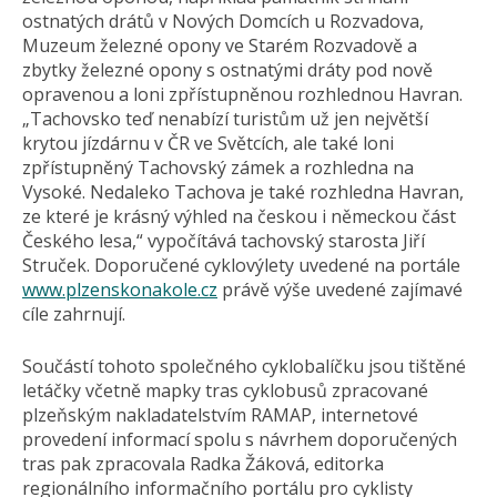
ostnatých drátů v Nových Domcích u Rozvadova,
Muzeum železné opony ve Starém Rozvadově a
zbytky železné opony s ostnatými dráty pod nově
opravenou a loni zpřístupněnou rozhlednou Havran.
„Tachovsko teď nenabízí turistům už jen největší
krytou jízdárnu v ČR ve Světcích, ale také loni
zpřístupněný Tachovský zámek a rozhledna na
Vysoké. Nedaleko Tachova je také rozhledna Havran,
ze které je krásný výhled na českou i německou část
Českého lesa,“ vypočítává tachovský starosta Jiří
Struček. Doporučené cyklovýlety uvedené na portále
www.plzenskonakole.cz
právě výše uvedené zajímavé
cíle zahrnují.
Součástí tohoto společného cyklobalíčku jsou tištěné
letáčky včetně mapky tras cyklobusů zpracované
plzeňským nakladatelstvím RAMAP, internetové
provedení informací spolu s návrhem doporučených
tras pak zpracovala Radka Žáková, editorka
regionálního informačního portálu pro cyklisty