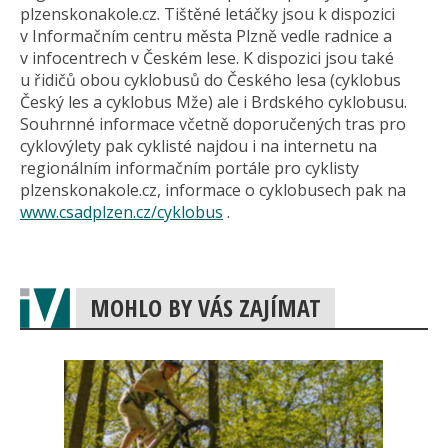
plzenskonakole.cz. Tištěné letáčky jsou k dispozici
v Informačním centru města Plzně vedle radnice a
v infocentrech v Českém lese. K dispozici jsou také
u řidičů obou cyklobusů do Českého lesa (cyklobus
Český les a cyklobus Mže) ale i Brdského cyklobusu.
Souhrnné informace včetně doporučených tras pro
cyklovýlety pak cyklisté najdou i na internetu na
regionálním informačním portále pro cyklisty
plzenskonakole.cz, informace o cyklobusech pak na
www.csadplzen.cz/cyklobus
.
MOHLO BY VÁS ZAJÍMAT