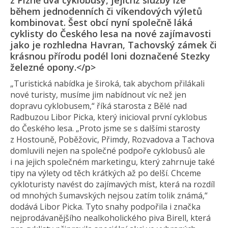
z Plzně dva cyklobusy, jejichž služby lze
během jednodenních či víkendových výletů
kombinovat. Šest obcí nyní společně láká
cyklisty do Českého lesa na nové zajímavosti
jako je rozhledna Havran, Tachovský zámek či
krásnou přírodu podél loni doznačené Stezky
železné opony.</p>
„Turistická nabídka je široká, tak abychom přilákali
nové turisty, musíme jim nabídnout víc než jen
dopravu cyklobusem,“ říká starosta z Bělé nad
Radbuzou Libor Picka, který inicioval první cyklobus
do Českého lesa. „Proto jsme se s dalšími starosty
z Hostouně, Poběžovic, Přimdy, Rozvadova a Tachova
domluvili nejen na společné podpoře cyklobusů ale
i na jejich společném marketingu, který zahrnuje také
tipy na výlety od těch krátkých až po delší. Chceme
cykloturisty navést do zajímavých míst, která na rozdíl
od mnohých šumavských nejsou zatím tolik známá,“
dodává Libor Picka. Tyto snahy podpořila i značka
nejprodávanějšího nealkoholického piva Birell, která