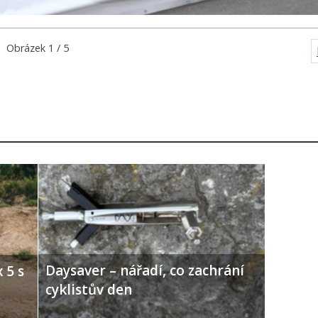
Obrázek 1 / 5
Daysaver – nářadí, co zachrání
 5 s
cyklistův den