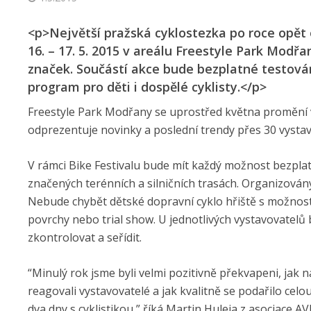
<p>Největší pražská cyklostezka po roce opět o
16. – 17. 5. 2015 v areálu Freestyle Park Modřa
značek. Součástí akce bude bezplatné testován
program pro děti i dospělé cyklisty.</p>
Freestyle Park Modřany se uprostřed května promění v
odprezentuje novinky a poslední trendy přes 30 vystavo
V rámci Bike Festivalu bude mít každý možnost bezplatn
značených terénních a silničních trasách. Organizovány
Nebude chybět dětské dopravní cyklo hřiště s možností
povrchy nebo trial show. U jednotlivých vystavovatelů
zkontrolovat a seřídit.
“Minulý rok jsme byli velmi pozitivně překvapeni, jak 
reagovali vystavovatelé a jak kvalitně se podařilo celou
dva dny s cyklistikou,” říká Martin Huleja z asociace A