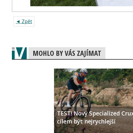
◄ Zpět
MOHLO BY VÁS ZAJÍMAT
TEST! Nový Specialized Crux
cílem být nejrychlejší