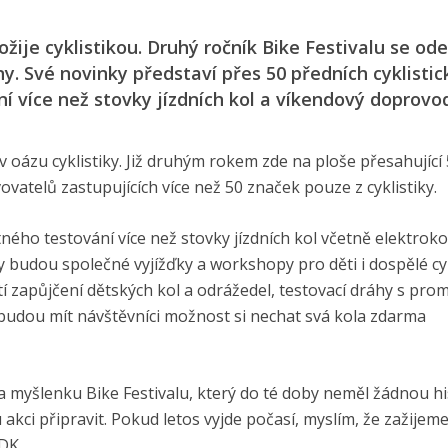
žije cyklistikou. Druhý ročník Bike Festivalu se od
ny. Své novinky představí přes 50 předních cyklisti
í více než stovky jízdních kol a víkendový doprovo
 oázu cyklistiky. Již druhým rokem zde na ploše přesahující
vatelů zastupujících více než 50 značek pouze z cyklistiky.
ého testování více než stovky jízdních kol včetně elektroko
 budou společné vyjížďky a workshopy pro děti i dospělé cyk
 zapůjčení dětských kol a odrážedel, testovací dráhy s pro
 budou mít návštěvníci možnost si nechat svá kola zdarma
na myšlenku Bike Festivalu, který do té doby neměl žádnou his
 akci připravit. Pokud letos vyjde počasí, myslím, že zažijem
VDK.