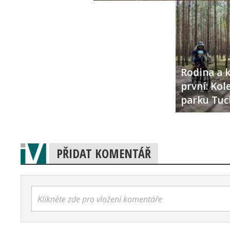
Rodina a k
první: Ko
parku Tuc
PŘIDAT KOMENTÁŘ
Klikněte zde pro vložení komentáře