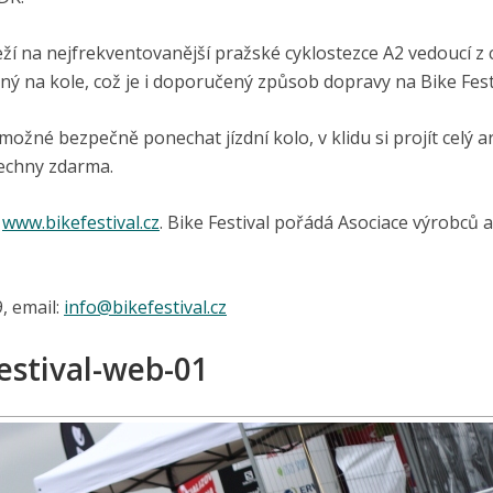
leží na nejfrekventovanější pražské cyklostezce A2 vedoucí z 
ý na kole, což je i doporučený způsob dopravy na Bike Festi
ožné bezpečně ponechat jízdní kolo, v klidu si projít celý ar
šechny zdarma.
h
www.bikefestival.cz
. Bike Festival pořádá Asociace výrobců 
, email:
info@
bikefestival.cz
estival-web-01