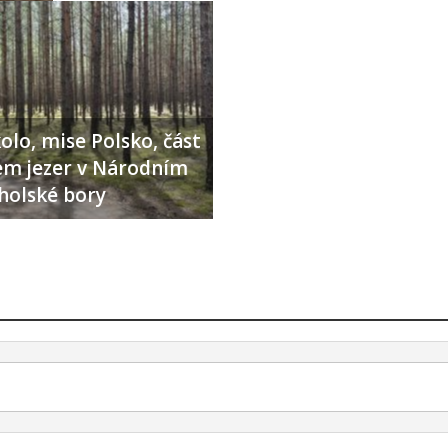
olo, mise Polsko, část
lem jezer v Národním
holské bory