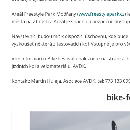
Areál Freestyle Park Modřany (
www.freestylepark.cz
) 
města na Zbraslav. Areál je snadno a bezpečně dostupn
Návštěvníci budou mít k dispozici úschovnu, kde bude m
vyzkoušet některá z testovacích kol. Vstupné je pro v
Více informací o Bike Festivalu naleznete na stránkác
jízdních kol a velomateriálu, AV­DK.
Kontakt: Martin Huleja, Asociace AVDK, tel: 773 133 099
bike-f