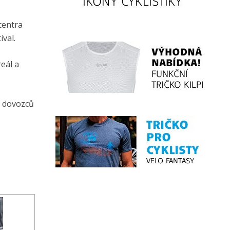
centra
val.
eál a
a dovozců