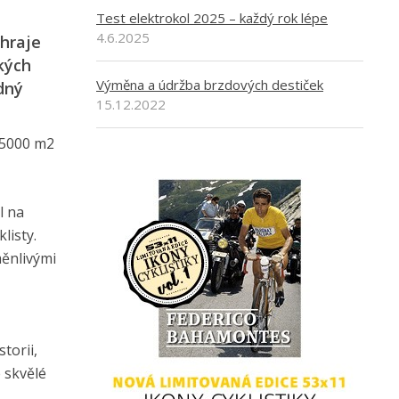
Test elektrokol 2025 – každý rok lépe
4.6.2025
ehraje
ckých
Výměna a údržba brzdových destiček
dný
15.12.2022
 5000 m2
l na
listy.
měnlivými
torii,
e skvělé