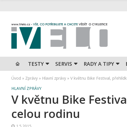
TESTY
SERVIS
RADY A TIPY
Úvod
»
Zprávy
»
Hlavní zprávy
»
V květnu Bike Festival, přehlídk
HLAVNÍ ZPRÁVY
V květnu Bike Festival
celou rodinu
1.5.2015