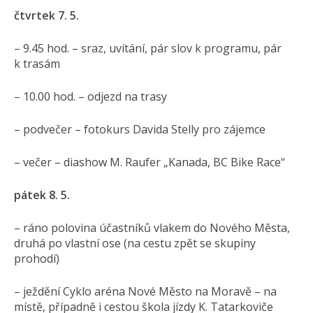
čtvrtek 7. 5.
– 9.45 hod. – sraz, uvítání, pár slov k programu, pár
k trasám
– 10.00 hod. – odjezd na trasy
– podvečer – fotokurs Davida Stelly pro zájemce
– večer – diashow M. Raufer „Kanada, BC Bike Race“
pátek 8. 5.
– ráno polovina účastníků vlakem do Nového Města,
druhá po vlastní ose (na cestu zpět se skupiny
prohodí)
– ježdění Cyklo aréna Nové Město na Moravě – na
místě, případně i cestou škola jízdy K. Tatarkoviče