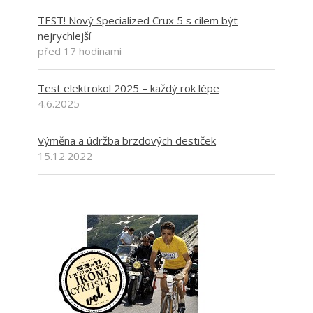
TEST! Nový Specialized Crux 5 s cílem být
nejrychlejší
před 17 hodinami
Test elektrokol 2025 – každý rok lépe
4.6.2025
Výměna a údržba brzdových destiček
15.12.2022