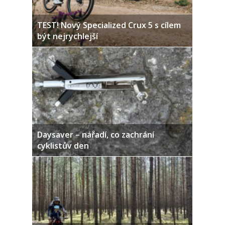
TEST! Nový Specialized Crux 5 s cílem
být nejrychlejší
Daysaver – nářadí, co zachrání
cyklistův den