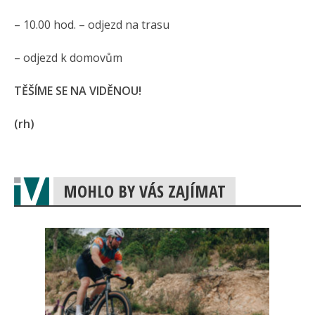
– 10.00 hod. – odjezd na trasu
– odjezd k domovům
TĚŠÍME SE NA VIDĚNOU!
(rh)
MOHLO BY VÁS ZAJÍMAT