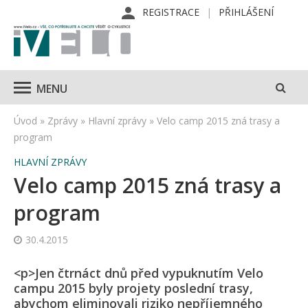
REGISTRACE
PŘIHLÁŠENÍ
MENU
Úvod
»
Zprávy
»
Hlavní zprávy
»
Velo camp 2015 zná trasy a
program
HLAVNÍ ZPRÁVY
Velo camp 2015 zná trasy a
program
30.4.2015
<p>Jen čtrnáct dnů před vypuknutím Velo
campu 2015 byly projety poslední trasy,
abychom eliminovali riziko nepříjemného