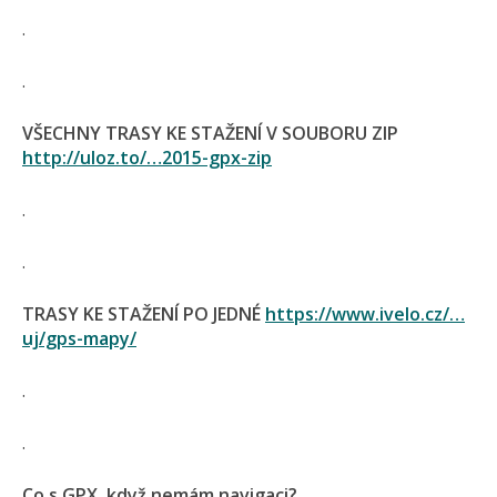
.
.
VŠECHNY TRASY KE STAŽENÍ V SOUBORU ZIP
http://uloz.to/…2015-gpx-zip
.
.
TRASY KE STAŽENÍ PO JEDNÉ
https://www.ivelo.cz/…
uj/gps-mapy/
.
.
Co s GPX, když nemám navigaci?