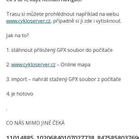
Trasu si můžete prohlédnout například na webu
www.cykloserver.cz
, případně si ji zde i vytisknout.
Jak na to?
1. stáhnout přiložený GPX soubor do počítače
2.
www.cykloserver.cz
– Online mapa
3. import – nahrát stažený GPX soubor z počítače
4. je hotovo
.
CO NÁS MIMO JINÉ ČEKÁ
11014885_10206840107027738_847585803769