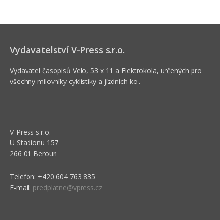
Vydavatelství V-Press s.r.o.
Vydavatel časopisů Velo, 53 x 11 a Elektrokola, určených pro
všechny milovníky cyklistiky a jízdních kol.
V-Press s.r.o.
U Stadionu 157
266 01 Beroun
Telefon: +420 604 763 835
E-mail:
predplatne@vpress.cz