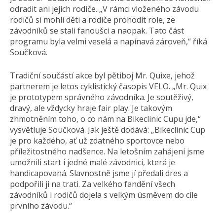
odradit ani jejich rodiče. „V rámci vloženého závodu
rodičů si mohli děti a rodiče prohodit role, ze
závodníků se stali fanoušci a naopak. Tato část
programu byla velmi veselá a napínavá zároveň,“ říká
Součková.
Tradiční součástí akce byl pětiboj Mr. Quixe, jehož
partnerem je letos cyklistický časopis VELO. „Mr. Quix
je prototypem správného závodníka. Je soutěživý,
dravý, ale vždycky hraje fair play. Je takovým
zhmotněním toho, o co nám na Bikeclinic Cupu jde,“
vysvětluje Součková. Jak ještě dodává: „Bikeclinic Cup
je pro každého, ať už zdatného sportovce nebo
příležitostného nadšence. Na letošním zahájení jsme
umožnili start i jedné malé závodnici, která je
handicapovaná. Slavnostně jsme jí předali dres a
podpořili ji na trati. Za velkého fandění všech
závodníků i rodičů dojela s velkým úsměvem do cíle
prvního závodu.“