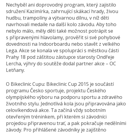
Nechyběl ani doprovodný program, který zajistilo
sdružení Kazimírka, zahrnující skákací hrady, živou
hudbu, trampolíny a výtvarnou dílnu, v níž děti
navrhovali medaile na další kolo závodu. Aby toho
nebylo málo, měly děti také možnost potrápit se
s připravenými hlavolamy, prověřit si své pohybové
dovednosti na Indoorboardu nebo stavět z velkého
Lega. Akce se konala ve spolupráci s městkou části
Prahy 18 pod záštitou zástupce starosty Ondřeje
Lercha, výhry do soutěže dodal partner akce – OC
Letňany.
O Bikeclinic Cupu: Bikeclinic Cup 2015 je součástí
programu Česko sportuje, projektu Českého
olympijského výboru na podporu sportu a zdravého
životního stylu. Jednotlivá kola jsou připravována jako
celovíkendová akce. Ta začíná vždy sobotním
otevřeným tréninkem, při kterém si závodníci
projedou připravenou trať, a pak pokračuje nedělními
závody. Pro přihlášené závodníky je zajištěno