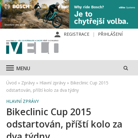
REGISTRACE
PŘIHLÁŠENÍ
MENU
Úvod
»
Zprávy
»
Hlavní zprávy
»
Bikeclinic Cup 2015
odstartován, příští kolo za dva týdny
HLAVNÍ ZPRÁVY
Bikeclinic Cup 2015
odstartován, příští kolo za
dva týdny