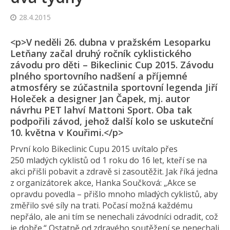
28.4.2015
<p>V neděli 26. dubna v pražském Lesoparku
Letňany začal druhý ročník cyklistického
závodu pro děti – Bikeclinic Cup 2015. Závodu
plného sportovního nadšení a příjemné
atmosféry se zúčastnila sportovní legenda Jiří
Holeček a designer Jan Čapek, mj. autor
návrhu PET lahví Mattoni Sport. Oba tak
podpořili závod, jehož další kolo se uskuteční
10. května v Kouřimi.</p>
První kolo Bikeclinic Cupu 2015 uvítalo přes
250 mladých cyklistů od 1 roku do 16 let, kteří se na
akci přišli pobavit a zdravě si zasoutěžit. Jak říká jedna
z organizátorek akce, Hanka Součková: „Akce se
opravdu povedla – přišlo mnoho mladých cyklistů, aby
změřilo své síly na trati. Počasí možná každému
nepřálo, ale ani tím se nenechali závodníci odradit, což
je dobře.“ Ostatně od zdravého soutěžení se nenechali