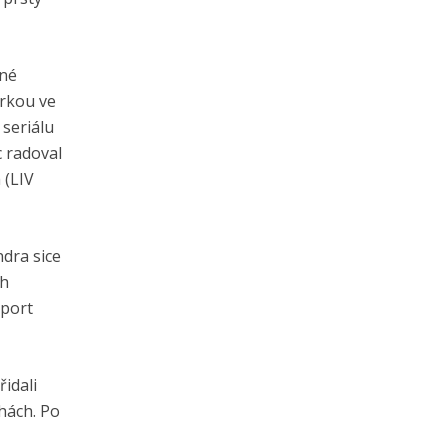
dné
irkou ve
 seriálu
c radoval
 (LIV
dra sice
ch
sport
idali
hách. Po