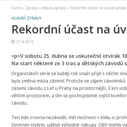
Úvod
»
Zprávy
»
Hlavní zprávy
»
Rekordní účast na úvod seriál
HLAVNÍ ZPRÁVY
Rekordní účast na úv
27.4.2015
<p>V sobotu 25. dubna se uskutečnil otvírák 16
Na start některé ze 3 tras a dětských závodů se
Organizátoři série se každý rok snaží přijít s něčím n
byla změna místa zázemí. Protože se zájem závodníků 
zázemí závodu z Let u Prahy na prostornější, 3 km vz
větším prostorem, a tím se pochopitelně zvýšil komfo
závodu.
Ten kdo zrovna nezávodil, měl možnost v klidu si proh
životním stylem, udělat výhodné nákupy. Děti mohly vy