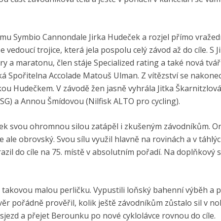
 teamu Symbio Cannondale Jirka Hudeček a rozjel přímo vraže
vedoucí trojice, která jela pospolu celý závod až do cíle. S J
ry a maratonu, člen stáje Specialized rating a také nová tvář
ká Spořitelna Accolade Matouš Ulman. Z vítězství se nakone
u Hudečkem. V závodě žen jasně vyhrála Jitka Škarnitzlová
SG) a Annou Šmídovou (Nilfisk ALTO pro cycling).
nek svou ohromnou silou zatápěl i zkušeným závodníkům. On
e ale obrovský. Svou sílu využil hlavně na rovinách a v táhlý
zil do cíle na 75. místě v absolutním pořadí. Na doplňkový 
 takovou malou perličku. Vypustili loňský bahenní výběh a př
ěr pořádně prověřil, kolik ještě závodníkům zůstalo sil v no
sjezd a přejet Berounku po nové cyklolávce rovnou do cíle.