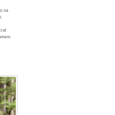
lo na
.
trať
ramem.