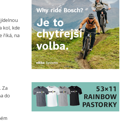
 jídelnou
 kol, kde
e říká, na
. Za
ha do
žném