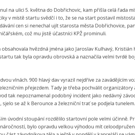
ul na ulici 5. května do Dobřichovic, kam přišla celá řada mí
ky v místě startu svědčí i to, že se na start postavil místost
dávání cen si nenechal ujít starosta města Dobřichovice, pa
lničářském, což mu jistě účastníci KPŽ prominuli.
n obsahovala hvězdná jména jako Jaroslav Kulhavý, Kristián
startu tak byla opravdu obrovská a naznačila velmi tvrdé bo
ve dvou vlnách. 900 hlavý dav vyrazil nejdříve za zavádějícím v
lezničním přejezdem. Tady je třeba pochválit organizátory 
ávod tak nepoznamenal podobný incident jako nedávný závod
, sjelo se až k Berounce a železniční trať se podjela tunelem.
m úvodní stoupání rozdělilo startovní pole velmi účinně. P
 náročností, bylo opravdu velkou výhodou mít celoodpružen
u část závodníkova těla a ještě v pondělí v kanceláři se vám