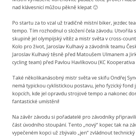
nad klávesnicí můžou pěkně klepat 🙂
Po startu za to vzal už tradičně místní biker, jezdec
tempo. Tím rozhodnul o složení čela závodu. Utvořila se 
skupině jel olympijský vítěz a mistr světa v cross-count
Kolo pro život, Jaroslav Kulhavý a závodník teamu Čes
Jaroslav Kulhavý těsně před Matoušem Ulmanem a Jirko
cycling team) před Pavlou Havlíkovou (KC Kooperativa 
Také několikanásobný mistr světa ve skifu Ondřej Sy
nemá typickou cyklistickou postavu, jeho fyzický fond j
kopcích, kde jel opravdu strojové tempo a nakonec dora
fantastické umístění!
Na závěr závodu si pořadatelé pro závodníky připravili
část úvodního stoupání. Tento „nový“ kopec tak na záv
vypečeném kopci už zbývalo „jen“ zvládnout technický 