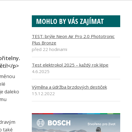
MOHLO BY VÁS ZAJÍMAT
TEST: brýle Neon Air Pro 2.0 Phototronic
Plus Bronze
před 22 hodinami
řitelny.
Test elektrokol 2025 – každý rok lépe
ětí!</p>
4.6.2025
 změnou
elé
Výměna a údržba brzdových destiček
je daleko
15.12.2022
amu
zdravým
o také