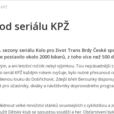
u KPŽ
od seriálu KPŽ
. sezony seriálu Kolo pro život Trans Brdy České spo
 postavilo okolo 2000 bikerů, z toho více než 500 d
ovým, a ani letošní ročník nebyl výjimkou. Tou nejzásadnější
o seriál KPŽ každým rokem zvyšuje, bylo nutné přesunout c
dálenou louku do Dobřichovic. Zdejší břeh Berounky disponu
rt pro účastníky, diváky a návštěvníky doprovodného progr
lédnout velké množství stánků souvisejících s cyklistikou a 
užít Dětský klub se spoustou soutěží a her. Občerstvení byl