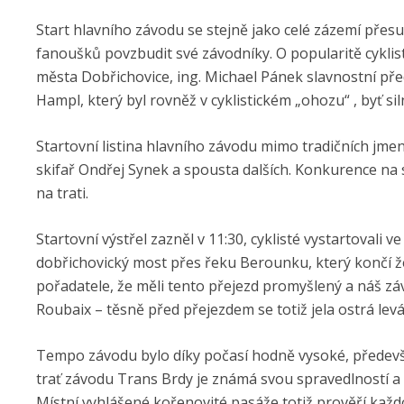
Start hlavního závodu se stejně jako celé zázemí přesun
fanoušků povzbudit své závodníky. O popularitě cyklisti
města Dobřichovice, ing. Michael Pánek slavnostní pře
Hampl, který byl rovněž v cyklistickém „ohozu“ , byť si
Startovní listina hlavního závodu mimo tradičních jme
skifař Ondřej Synek a spousta dalších. Konkurence na 
na trati.
Startovní výstřel zazněl v 11:30, cyklisté vystartovali 
dobřichovický most přes řeku Berounku, který končí že
pořadatele, že měli tento přejezd promyšlený a náš z
Roubaix – těsně před přejezdem se totiž jela ostrá levá
Tempo závodu bylo díky počasí hodně vysoké, předevší
trať závodu Trans Brdy je známá svou spravedlností a
Místní vyhlášené kořenovité pasáže totiž prověří každo