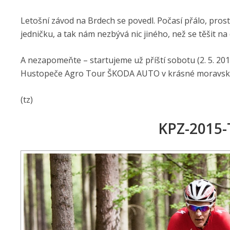
Letošní závod na Brdech se povedl. Počasí přálo, prost
jedničku, a tak nám nezbývá nic jiného, než se těšit na
A nezapomeňte – startujeme už příští sobotu (2. 5. 20
Hustopeče Agro Tour ŠKODA AUTO v krásné moravské
(tz)
KPZ-2015-