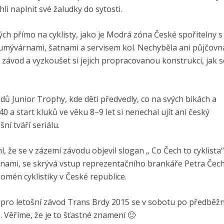
li naplnit své žaludky do sytosti.
tých přímo na cyklisty, jako je Modrá zóna České spořitelny s
mývárnami, šatnami a servisem kol. Nechyběla ani půjčovna
 závod a vyzkoušet si jejich propracovanou konstrukci, jak s
dů Junior Trophy, kde děti předvedly, co na svých bikách a
40 a start kluků ve věku 8–9 let si nenechal ujít ani český
ní tváří seriálu.
 že se v zázemí závodu objevil slogan „ Co Čech to cyklista“
onami, se skrývá vstup reprezentačního brankáře Petra Čec
enomén cyklistiky v České republice.
pro letošní závod Trans Brdy 2015 se v sobotu po předbě
. Věříme, že je to šťastné znamení 🙂