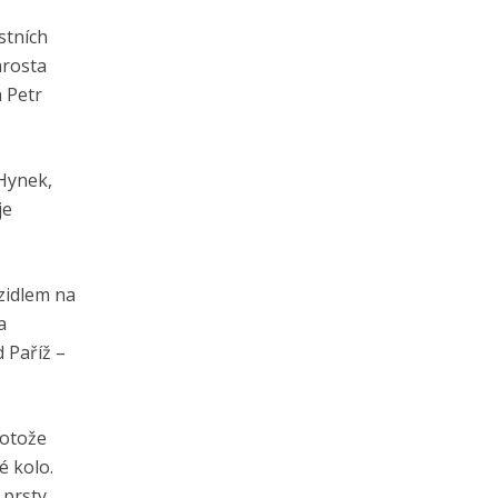
stních
arosta
n Petr
 Hynek,
je
ozidlem na
a
 Paříž –
rotože
é kolo.
 prsty