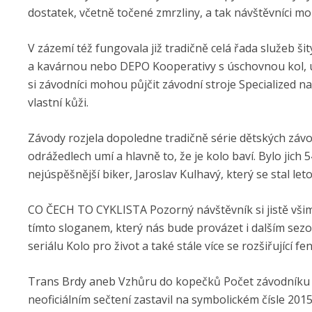
dostatek, včetně točené zmrzliny, a tak návštěvníci moh
V zázemí též fungovala již tradičně celá řada služeb ši
a kavárnou nebo DEPO Kooperativy s úschovnou kol, u
si závodníci mohou půjčit závodní stroje Specialized na
vlastní kůži.
Závody rozjela dopoledne tradičně série dětských závo
odrážedlech umí a hlavně to, že je kolo baví. Bylo jich 5
nejúspěšnější biker, Jaroslav Kulhavý, který se stal letoš
CO ČECH TO CYKLISTA Pozorný návštěvník si jistě všiml,
tímto sloganem, který nás bude provázet i dalším sez
seriálu Kolo pro život a také stále více se rozšiřující f
Trans Brdy aneb Vzhůru do kopečků Počet závodníku 
neoficiálním sečtení zastavil na symbolickém čísle 2015