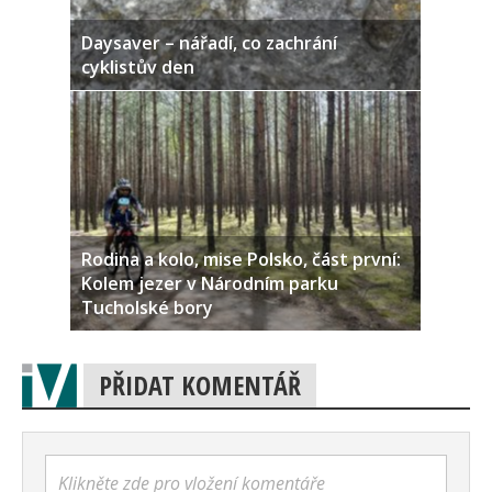
Daysaver – nářadí, co zachrání
cyklistův den
Rodina a kolo, mise Polsko, část první:
Kolem jezer v Národním parku
Tucholské bory
PŘIDAT KOMENTÁŘ
Klikněte zde pro vložení komentáře