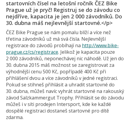
startovních čísel na letošní ročník ČEZ Bike
Prague už je pryč! Registruj se do závodu co
nejdříve, kapacita je jen 2 000 závodníků. Do
30. dubna máš nejlevnější startovné.</p>
ČEZ Bike Prague se nám pomalu blíží a více než
třetina závodníků už má svá čísla. Nejlevnější
registrace do závodů probíhají na
http://www.bike-
prague.cz/cs/registrace
. Jelikož je kapacita pouze
2 000 závodníků, neponechávej nic náhodě. Už jen do
30. dubna 2015 máš možnost se zaregistrovat za
výhodnější cenu 500 Kč, popřípadě 400 Kč při
přihlášení dvou a více závodníků v jedné registraci.
Pokud se stihneš přihlásit a uhradit startovné do
30. dubna, můžeš navíc vyhrát startovné na rakouský
závod Salzkammergut Trophy. Přihlásit se do závodu
můžeš i v síti prodejen Intersport, kde ke každé
dospělé registraci dostaneš startovné pro dítě
zdarma.