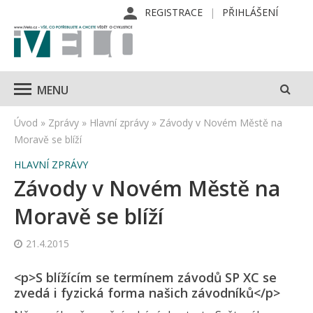
REGISTRACE
PŘIHLÁŠENÍ
MENU
Úvod
»
Zprávy
»
Hlavní zprávy
»
Závody v Novém Městě na
Moravě se blíží
HLAVNÍ ZPRÁVY
Závody v Novém Městě na
Moravě se blíží
21.4.2015
<p>S blížícím se termínem závodů SP XC se
zvedá i fyzická forma našich závodníků</p>