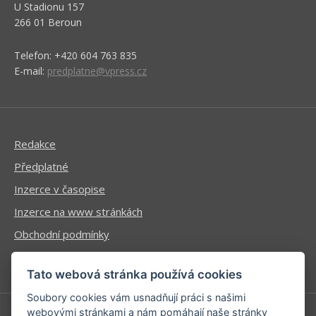
U Stadionu 157
266 01 Beroun
Telefon: +420 604 763 835
E-mail:
predplatne@vpress.cz
Redakce
Předplatné
Inzerce v časopise
Inzerce na www stránkách
Obchodní podmínky
Ochrana osobních údajů
Tato webová stránka používá cookies
Soubory cookies vám usnadňují práci s našimi
webovými stránkami a nám pomáhají naše stránky