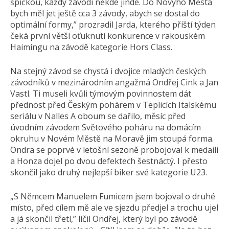
špičkou, každý závodí někde jinde. Do Novýho Města
bych měl jet ještě cca 3 závody, abych se dostal do
optimální formy,” prozradil Jarda, kterého příští týden
čeká první větší oťuknutí konkurence v rakouském
Haimingu na závodě kategorie Hors Class.
Na stejný závod se chystá i dvojice mladých českých
závodníků v mezinárodním angažmá Ondřej Cink a Jan
Vastl. Ti museli kvůli týmovým povinnostem dát
přednost před Českým pohárem v Teplicích Italskému
seriálu v Nalles A oboum se dařilo, měsíc před
úvodním závodem Světového poháru na domácím
okruhu v Novém Městě na Moravě jim stoupá forma.
Ondra se poprvé v letošní sezoně probojoval k medaili
a Honza dojel po dvou defektech šestnáctý. I přesto
skončil jako druhý nejlepší biker své kategorie U23.
„S Němcem Manuelem Fumicem jsem bojoval o druhé
místo, před cílem mě ale ve sjezdu předjel a trochu ujel
a já skončil třetí,” líčil Ondřej, který byl po závodě