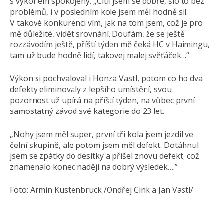
s výkonem spokojený. „Cítil jsem se dobře, šlo to bez
problémů, i v posledním kole jsem měl hodně sil.
V takové konkurenci vím, jak na tom jsem, což je pro
mě důležité, vidět srovnání. Doufám, že se ještě
rozzávodím ještě, příští týden mě čeká HC v Haimingu,
tam už bude hodně lidí, takovej malej svěťáček…“
Výkon si pochvaloval i Honza Vastl, potom co ho dva
defekty eliminovaly z lepšího umístění, svou
pozornost už upírá na příští týden, na vůbec první
samostatný závod své kategorie do 23 let.
„Nohy jsem měl super, první tři kola jsem jezdil ve
čelní skupině, ale potom jsem měl defekt. Dotáhnul
jsem se zpátky do desítky a přišel znovu defekt, což
znamenalo konec nadějí na dobrý výsledek….”
Foto: Armin Küstenbrück /Ondřej Cink a Jan Vastl/