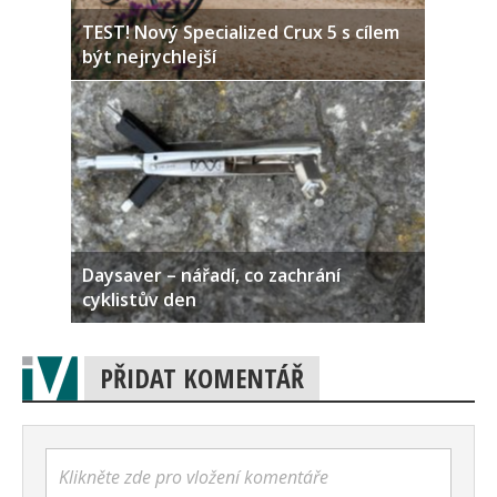
TEST! Nový Specialized Crux 5 s cílem
být nejrychlejší
Daysaver – nářadí, co zachrání
cyklistův den
PŘIDAT KOMENTÁŘ
Klikněte zde pro vložení komentáře