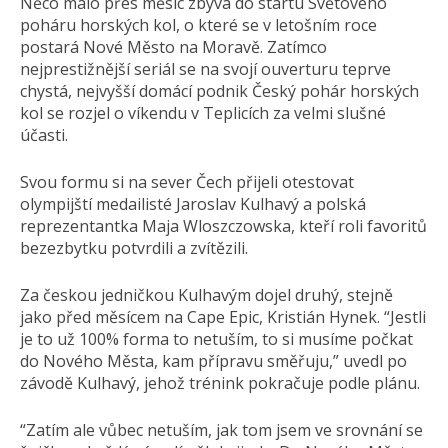
Něco málo přes měsíc zbývá do startu Světového
poháru horských kol, o které se v letošním roce
postará Nové Město na Moravě. Zatímco
nejprestižnější seriál se na svojí ouverturu teprve
chystá, nejvyšší domácí podnik Český pohár horských
kol se rozjel o víkendu v Teplicích za velmi slušné
účasti.
Svou formu si na sever Čech přijeli otestovat
olympijští medailisté Jaroslav Kulhavý a polská
reprezentantka Maja Wloszczowska, kteří roli favoritů
bezezbytku potvrdili a zvítězili.
Za českou jedničkou Kulhavým dojel druhý, stejně
jako před měsícem na Cape Epic, Kristián Hynek. “Jestli
je to už 100% forma to netuším, to si musíme počkat
do Nového Města, kam přípravu směřuju,” uvedl po
závodě Kulhavý, jehož trénink pokračuje podle plánu.
“Zatím ale vůbec netuším, jak tom jsem ve srovnání se