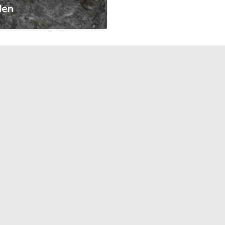
den
V-Press s.r.o.
Redakce
U Stadionu 157