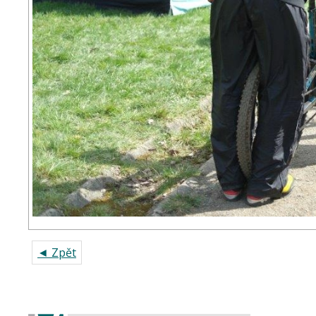
◄ Zpět