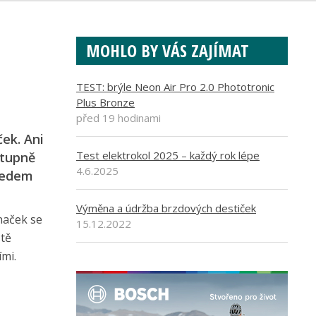
MOHLO BY VÁS ZAJÍMAT
TEST: brýle Neon Air Pro 2.0 Phototronic
Plus Bronze
před 19 hodinami
ek. Ani
Test elektrokol 2025 – každý rok lépe
stupně
4.6.2025
předem
Výměna a údržba brzdových destiček
naček se
15.12.2022
stě
ími.