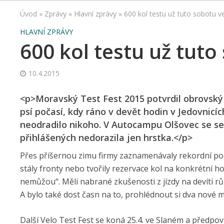
Úvod
»
Zprávy
»
Hlavní zprávy
»
600 kol testu už tuto sobotu 
HLAVNÍ ZPRÁVY
600 kol testu už tut
10.4.2015
<p>Moravský Test Fest 2015 potvrdil obrovský
psí počasí, kdy ráno v devět hodin v Jedovnicíc
neodradilo nikoho. V Autocampu Olšovec se seš
přihlášených nedorazila jen hrstka.</p>
Přes příšernou zimu firmy zaznamenávaly rekordní počt
stály fronty nebo tvořily rezervace kol na konkrétní hod
nemůžou“. Měli nabrané zkušenosti z jízdy na devíti růz
A bylo také dost časn na to, prohlédnout si dva nové m
Další Velo Test Fest se koná 25.4. ve Slaném a předpov