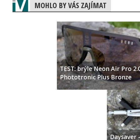
MOHLO BY VÁS ZAJÍMAT
TEST: brýle Neon Air Pro 2.
Phototronic Plus Bronze
Daysaver –