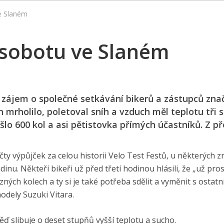
ve Slaném
o sobotu ve Slaném
 zájem o společné setkávání bikerů a zástupců znač
h mrholilo, poletoval sníh a vzduch měl teplotu tři 
lo 600 kol a asi pětistovka přímých účastníků. Z 
y výpůjček za celou historii Velo Test Festů, u některých z
inu. Někteří bikeři už před třetí hodinou hlásili, že „už pro
ných kolech a ty si je také potřeba sdělit a vyměnit s ostatn
odely Suzuki Vitara.
ěď slibuje o deset stupňů vyšší teplotu a sucho.