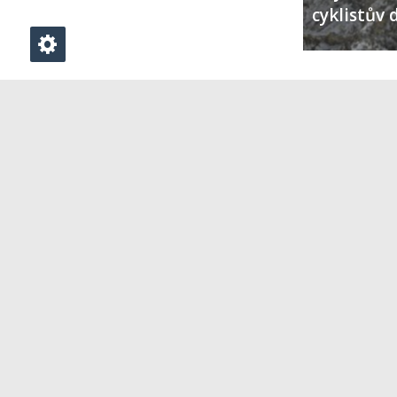
cyklistův 
PŘIDAT KOMENTÁŘ
Klikněte zde pro vložení komentáře
Vydavatelství V-Press s.r.o.