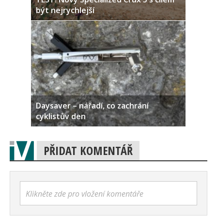
být nejrychlejší
Daysaver – nářadí, co zachrání
cyklistův den
PŘIDAT KOMENTÁŘ
Klikněte zde pro vložení komentáře