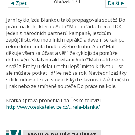
Obrázek 1 / 1
◄ Zpět
Další ►
Jarní cyklojízda Blankou také propagovala soutěž Do
práce na kole, kterou Auto*Mat pořádá. Firma TDK,
jeden z národních partnerů kampaně, jezdcům
zapůjčil stovku mobilních repráků a davem se tak po
celou dobu linula hudba všeho druhu. Auto*Mat
děkuje všem za účast a věří, že cyklojízda pomůže
dobré věci. S dalšími aktivitami Auto*Matu – které se
snaží z Prahy u dělat trochu lepší místo k životu – se
ale můžete potkat i dříve než za rok. Nevšední zážitky
si lidé odnesete i ze sousedských slavností Zažít město
jinak nebo ze zmíněné soutěže Do práce na kole.
Krátká zpráva proběhla i na České televizi
http://www.ceskatelevize.cz/…rela-blanka/