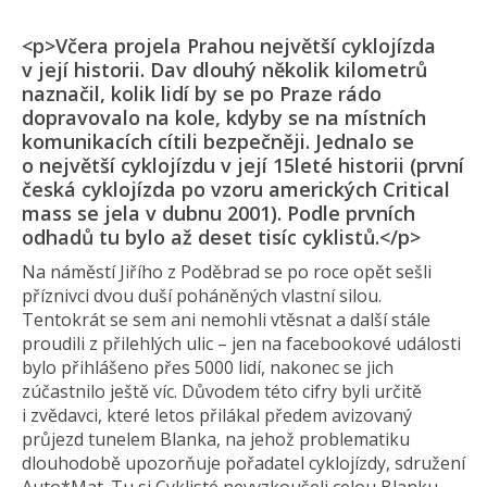
<p>Včera projela Prahou největší cyklojízda
v její historii. Dav dlouhý několik kilometrů
naznačil, kolik lidí by se po Praze rádo
dopravovalo na kole, kdyby se na místních
komunikacích cítili bezpečněji. Jednalo se
o největší cyklojízdu v její 15leté historii (první
česká cyklojízda po vzoru amerických Critical
mass se jela v dubnu 2001). Podle prvních
odhadů tu bylo až deset tisíc cyklistů.</p>
Na náměstí Jiřího z Poděbrad se po roce opět sešli
příznivci dvou duší poháněných vlastní silou.
Tentokrát se sem ani nemohli vtěsnat a další stále
proudili z přilehlých ulic – jen na facebookové události
bylo přihlášeno přes 5000 lidí, nakonec se jich
zúčastnilo ještě víc. Důvodem této cifry byli určitě
i zvědavci, které letos přilákal předem avizovaný
průjezd tunelem Blanka, na jehož problematiku
dlouhodobě upozorňuje pořadatel cyklojízdy, sdružení