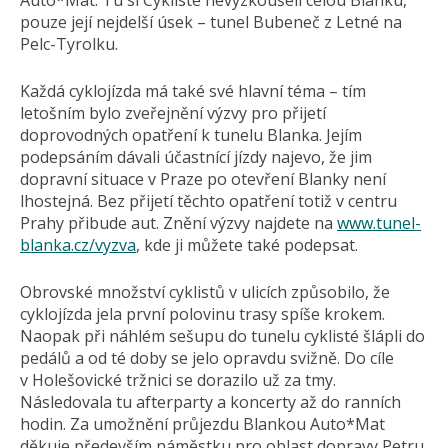
Auto*Mat. Tu si Cyklisté nevyzkoušeli celou Blanku,
pouze její nejdelší úsek – tunel Bubeneč z Letné na
Pelc-Tyrolku.
Každá cyklojízda má také své hlavní téma – tím
letošním bylo zveřejnění výzvy pro přijetí
doprovodných opatření k tunelu Blanka. Jejím
podepsáním dávali účastnící jízdy najevo, že jim
dopravní situace v Praze po otevření Blanky není
lhostejná. Bez přijetí těchto opatření totiž v centru
Prahy přibude aut. Znění výzvy najdete na
www.tunel-
blanka.cz/vyzva
, kde ji můžete také podepsat.
Obrovské množství cyklistů v ulicích způsobilo, že
cyklojízda jela první polovinu trasy spíše krokem.
Naopak při náhlém sešupu do tunelu cyklisté šlápli do
pedálů a od té doby se jelo opravdu svižně. Do cíle
v Holešovické tržnici se dorazilo už za tmy.
Následovala tu afterparty a koncerty až do ranních
hodin. Za umožnění průjezdu Blankou Auto*Mat
děkuje především náměstku pro oblast dopravy Petru