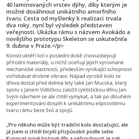
40 laminovaných vrstev dýhy, díky kterým je
možné dosáhnout unikátního amorfního
tvaru. Cesta od myšlenky k realizaci trvala
dva roky, nyní byl výsledek představen
veřejnosti. Ukázka rámu s názvem Avokádo a
novějšího prototypu Skeleton se uskutečnila
9. dubna v Praze.</p>
Konstruktéři kol v poslední době znovuobejvují
přírodní materiály, u nichž oceňují jejich vyrovnané
mechanické vlastnosti, především vynikající schopnost
vstřebávat drobné vibrace. Nápad vyrobit kolo ze
dřeva dostal před dvěma lety také Jan Mucska, který
spolu s Janem Vidličkou založil cyklistickou dílnu Jan.
Svým návrhem se ale chtěl vymykat, a tak po dlouhém
experimentování dospěl k unikátnímu elipsovitému
tvaru rámu beze švů a spojů.
„Pro někoho může být tradiční kolo dostačující, ale
já jsem si chtěl bicykl přizpůsobit podle sebe.
Kupovat nové hotové díly a sešroubovat je pak