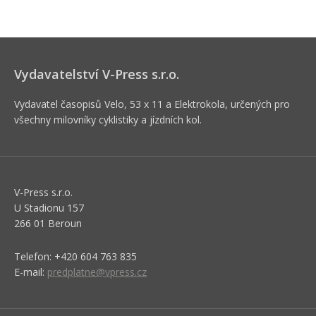
Vydavatelství V-Press s.r.o.
Vydavatel časopisů Velo, 53 x 11 a Elektrokola, určených pro
všechny milovníky cyklistiky a jízdních kol.
V-Press s.r.o.
U Stadionu 157
266 01 Beroun
Telefon: +420 604 763 835
E-mail:
predplatne@vpress.cz