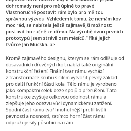
dohromady není pro mě úplně to pravé.
Vlastnoručně postavit rám bylo pro mě tou
správnou výzvou. Vzhledem k tomu, že nemám kov
moc rád, se nabízela ještě zajímavější možnost:
postavit ho ručně ze dřeva. Na výrobě dvou prvních
prototypů jsem strávil osm měsíců,“ říká jejich
tvůrce Jan Mucska. b>
Kromě zajímavého designu, kterým se rám odlišuje od
dosavadních dřevěných kol, nabízí také originální
konstrukční řešení. Finální tvar rámu vychází
z transformace kruhu s cílem vytvořit pevný základ
pro další funkční části kola. Tělo rámu je vyrobeno
jako kompaktní celek beze spojů a přerušení. Tato
konstrukce zvyšuje celkovou odolnost rámu a
zlepšuje jeho odezvu vůči dynamickému zatížení.
Spodní část rámu tvoří mohutnější profil kvůli
pevnosti a nosnosti, zatímco horní část rámu
odpružuje síly působící na rám.