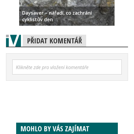
Daysaver – nářadí, co zachrání
cyklistův den
PŘIDAT KOMENTÁŘ
Klikněte zde pro vložení komentáře
MOHLO BY VÁS ZAJÍMAT