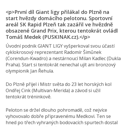
<p>První díl Giant ligy přilákal do Plzně na
start hvězdy domácího pelotonu. Sportovní
areál SK Rapid Plzeň tak zazářil ve hvězdně
obsazené Grand Prix, kterou tentokrát ovládl
Tomáš Medek (PUSKINAK.cz).</p>
Úvodní podnik GIANT LIGY vyšperkoval svou účastí
cyklokrosový reprezentant Radomír Šimůnek
(Corendun-Kwadro) a nestárnoucí Milan Kadlec (Dukla
Praha). Start si tentokrát nenechal ujít ani bronzový
olympionik Jan Řehula.
Do Plzně přijel i Mistr světa do 23 let horských kol
Ondřej Cink (Multivan-Merida) a závod si užil
tentokrát tréninkově.
Peloton se držel dlouho pohromadě, což nejvíce
vyhovovalo dobře připravenému Medkovi. Ten se
hned po třech vyhraných bodovacích spurtech dostal