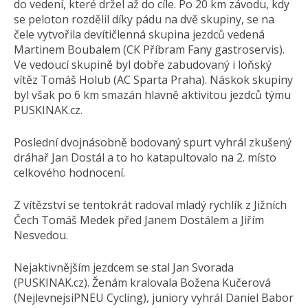
do vedení, které držel až do cíle. Po 20 km závodu, kdy
se peloton rozdělil díky pádu na dvě skupiny, se na
čele vytvořila devítičlenná skupina jezdců vedená
Martinem Boubalem (CK Příbram Fany gastroservis).
Ve vedoucí skupině byl dobře zabudovaný i loňský
vítěz Tomáš Holub (AC Sparta Praha). Náskok skupiny
byl však po 6 km smazán hlavně aktivitou jezdců týmu
PUSKINAK.cz.
Poslední dvojnásobně bodovaný spurt vyhrál zkušený
dráhař Jan Dostál a to ho katapultovalo na 2. místo
celkového hodnocení.
Z vítězství se tentokrát radoval mladý rychlík z Jižních
Čech Tomáš Medek před Janem Dostálem a Jiřím
Nesvedou.
Nejaktivnějším jezdcem se stal Jan Svorada
(PUSKINAK.cz). Ženám kralovala Božena Kučerová
(NejlevnejsiPNEU Cycling), juniory vyhrál Daniel Babor