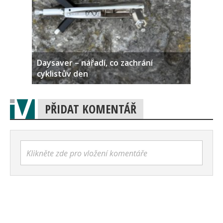
Daysaver – nářadí, co zachrání
cyklistův den
PŘIDAT KOMENTÁŘ
Klikněte zde pro vložení komentáře