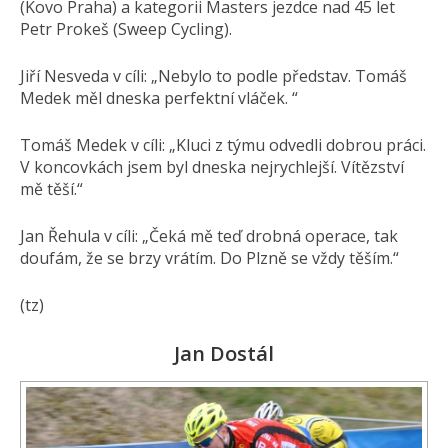
(Kovo Praha) a kategorii Masters jezdce nad 45 let
Petr Prokeš (Sweep Cycling).
Jiří Nesveda v cíli: „Nebylo to podle představ. Tomáš
Medek měl dneska perfektní vláček. “
Tomáš Medek v cíli: „Kluci z týmu odvedli dobrou práci.
V koncovkách jsem byl dneska nejrychlejší. Vítězství
mě těší.“
Jan Řehula v cíli: „Čeká mě teď drobná operace, tak
doufám, že se brzy vrátím. Do Plzně se vždy těším.“
(tz)
Jan Dostál