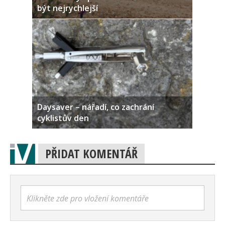
být nejrychlejší
Daysaver – nářadí, co zachrání
cyklistův den
PŘIDAT KOMENTÁŘ
Klikněte zde pro vložení komentáře