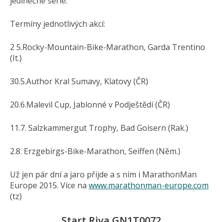
jedinečné série.
Termíny jednotlivých akcí:
2 5.Rocky-Mountain-Bike-Marathon, Garda Trentino
(It.)
30.5.Author Kral Sumavy, Klatovy (ČR)
20.6.Malevil Cup, Jablonné v Podještědí (ČR)
11.7. Salzkammergut Trophy, Bad Goisern (Rak.)
2.8. Erzgebirgs-Bike-Marathon, Seiffen (Něm.)
Už jen pár dní a jaro přijde a s ním i MarathonMan
Europe 2015. Více na
www.marathonman-europe.com
(tz)
Start Riva GN1T0072