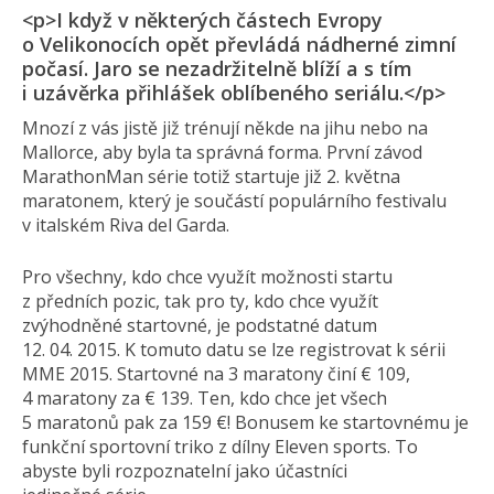
<p>I když v některých částech Evropy
o Velikonocích opět převládá nádherné zimní
počasí. Jaro se nezadržitelně blíží a s tím
i uzávěrka přihlášek oblíbeného seriálu.</p>
Mnozí z vás jistě již trénují někde na jihu nebo na
Mallorce, aby byla ta správná forma. První závod
MarathonMan série totiž startuje již 2. května
maratonem, který je součástí populárního festivalu
v italském Riva del Garda.
Pro všechny, kdo chce využít možnosti startu
z předních pozic, tak pro ty, kdo chce využít
zvýhodněné startovné, je podstatné datum
12. 04. 2015. K tomuto datu se lze registrovat k sérii
MME 2015. Startovné na 3 maratony činí € 109,
4 maratony za € 139. Ten, kdo chce jet všech
5 maratonů pak za 159 €! Bonusem ke startovnému je
funkční sportovní triko z dílny Eleven sports. To
abyste byli rozpoznatelní jako účastníci