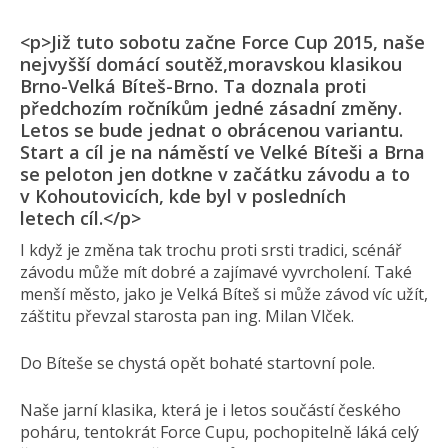
<p>Již tuto sobotu začne Force Cup 2015, naše
nejvyšší domácí soutěž,moravskou klasikou
Brno-Velká Bíteš-Brno. Ta doznala proti
předchozím ročníkům jedné zásadní změny.
Letos se bude jednat o obrácenou variantu.
Start a cíl je na náměstí ve Velké Bíteši a Brna
se peloton jen dotkne v začátku závodu a to
v Kohoutovicích, kde byl v posledních
letech cíl.</p>
I když je změna tak trochu proti srsti tradici, scénář
závodu může mít dobré a zajímavé vyvrcholení. Také
menší město, jako je Velká Bíteš si může závod víc užít,
záštitu převzal starosta pan ing. Milan Vlček.
Do Bíteše se chystá opět bohaté startovní pole.
Naše jarní klasika, která je i letos součástí českého
poháru, tentokrát Force Cupu, pochopitelně láká celý