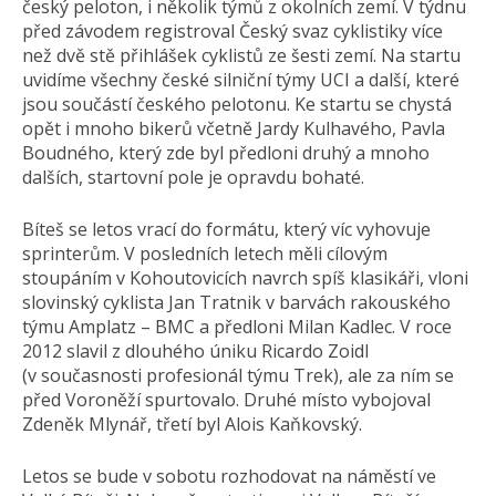
český peloton, i několik týmů z okolních zemí. V týdnu
před závodem registroval Český svaz cyklistiky více
než dvě stě přihlášek cyklistů ze šesti zemí. Na startu
uvidíme všechny české silniční týmy UCI a další, které
jsou součástí českého pelotonu. Ke startu se chystá
opět i mnoho bikerů včetně Jardy Kulhavého, Pavla
Boudného, který zde byl předloni druhý a mnoho
dalších, startovní pole je opravdu bohaté.
Bíteš se letos vrací do formátu, který víc vyhovuje
sprinterům. V posledních letech měli cílovým
stoupáním v Kohoutovicích navrch spíš klasikáři, vloni
slovinský cyklista Jan Tratnik v barvách rakouského
týmu Amplatz – BMC a předloni Milan Kadlec. V roce
2012 slavil z dlouhého úniku Ricardo Zoidl
(v současnosti profesionál týmu Trek), ale za ním se
před Voroněží spurtovalo. Druhé místo vybojoval
Zdeněk Mlynář, třetí byl Alois Kaňkovský.
Letos se bude v sobotu rozhodovat na náměstí ve