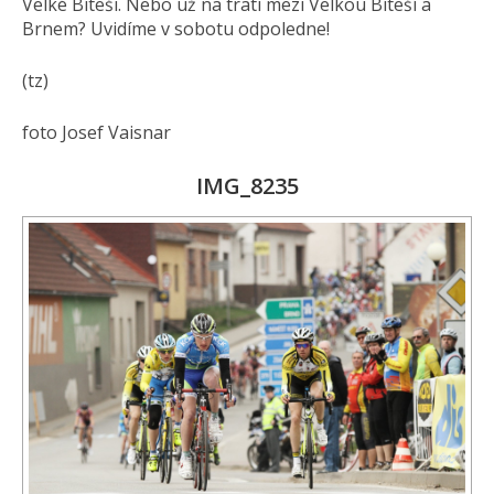
Velké Bíteši. Nebo už na trati mezi Velkou Bíteší a
Brnem? Uvidíme v sobotu odpoledne!
(tz)
foto Josef Vaisnar
IMG_8235