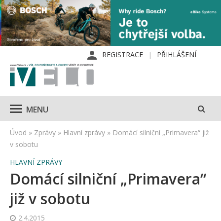
REGISTRACE
PŘIHLÁŠENÍ
MENU
Úvod
»
Zprávy
»
Hlavní zprávy
»
Domácí silniční „Primavera“ již
v sobotu
HLAVNÍ ZPRÁVY
Domácí silniční „Primavera“
již v sobotu
2.4.2015