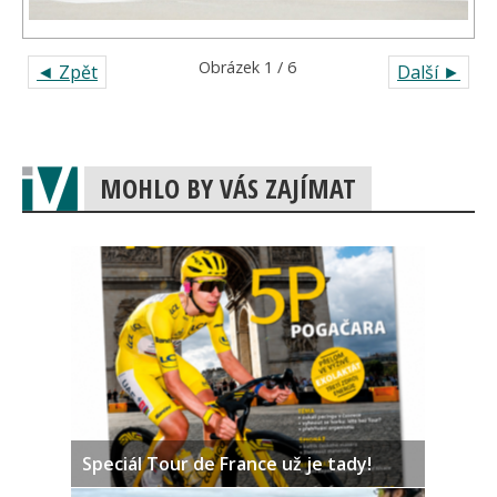
Obrázek 1 / 6
◄ Zpět
Další ►
MOHLO BY VÁS ZAJÍMAT
Speciál Tour de France už je tady!