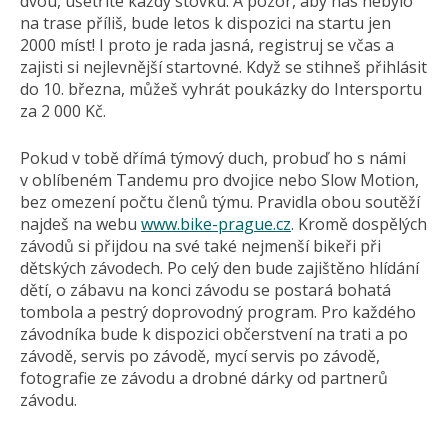
dvou, ušetříte každý stovku. A pozor, aby nás nebylo
na trase příliš, bude letos k dispozici na startu jen
2000 míst! I proto je rada jasná, registruj se včas a
zajisti si nejlevnější startovné. Když se stihneš přihlásit
do 10. března, můžeš vyhrát poukázky do Intersportu
za 2 000 Kč.
Pokud v tobě dřímá týmový duch, probuď ho s námi
v oblíbeném Tandemu pro dvojice nebo Slow Motion,
bez omezení počtu členů týmu. Pravidla obou soutěží
najdeš na webu
www.bike-prague.cz
. Kromě dospělých
závodů si přijdou na své také nejmenší bikeři při
dětských závodech. Po celý den bude zajištěno hlídání
dětí, o zábavu na konci závodu se postará bohatá
tombola a pestrý doprovodný program. Pro každého
závodníka bude k dispozici občerstvení na trati a po
závodě, servis po závodě, mycí servis po závodě,
fotografie ze závodu a drobné dárky od partnerů
závodu.