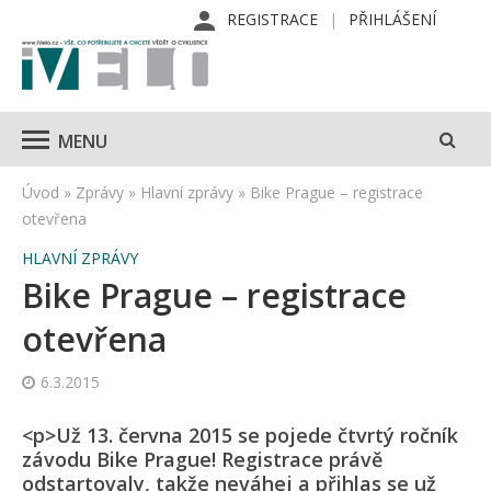
REGISTRACE
PŘIHLÁŠENÍ
MENU
Úvod
»
Zprávy
»
Hlavní zprávy
»
Bike Prague – registrace
otevřena
HLAVNÍ ZPRÁVY
Bike Prague – registrace
otevřena
6.3.2015
<p>Už 13. června 2015 se pojede čtvrtý ročník
závodu Bike Prague! Registrace právě
odstartovaly, takže neváhej a přihlas se už