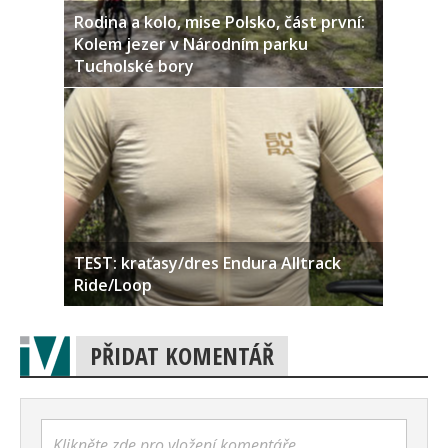
Rodina a kolo, mise Polsko, část první:
Kolem jezer v Národním parku
Tucholské bory
TEST: kraťasy/dres Endura Alltrack
Ride/Loop
PŘIDAT KOMENTÁŘ
Klikněte zde pro vložení komentáře