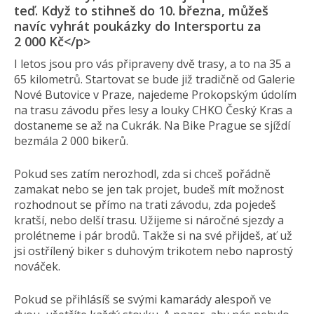
teď. Když to stihneš do 10. března, můžeš
navíc vyhrát poukázky do Intersportu za
2 000 Kč</p>
I letos jsou pro vás připraveny dvě trasy, a to na 35 a
65 kilometrů. Startovat se bude již tradičně od Galerie
Nové Butovice v Praze, najedeme Prokopským údolím
na trasu závodu přes lesy a louky CHKO Český Kras a
dostaneme se až na Cukrák. Na Bike Prague se sjíždí
bezmála 2 000 bikerů.
Pokud ses zatím nerozhodl, zda si chceš pořádně
zamakat nebo se jen tak projet, budeš mít možnost
rozhodnout se přímo na trati závodu, zda pojedeš
kratší, nebo delší trasu. Užijeme si náročné sjezdy a
prolétneme i pár brodů. Takže si na své přijdeš, ať už
jsi ostřílený biker s duhovým trikotem nebo naprostý
nováček.
Pokud se přihlásíš se svými kamarády alespoň ve