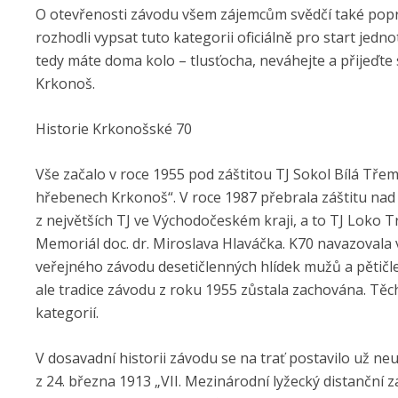
O otevřenosti závodu všem zájemcům svědčí také poprvé
rozhodli vypsat tuto kategorii oficiálně pro start jedno
tedy máte doma kolo – tlusťocha, neváhejte a přijeďte 
Krkonoš.
Historie Krkonošské 70
Vše začalo v roce 1955 pod záštitou TJ Sokol Bílá Tř
hřebenech Krkonoš“. V roce 1987 přebrala záštitu na
z největších TJ ve Východočeském kraji, a to TJ Loko
Memoriál doc. dr. Miroslava Hlaváčka. K70 navazovala 
veřejného závodu desetičlenných hlídek mužů a pětičl
ale tradice závodu z roku 1955 zůstala zachována. Tě
kategorií.
V dosavadní historii závodu se na trať postavilo už n
z 24. března 1913 „VII. Mezinárodní lyžecký distančn