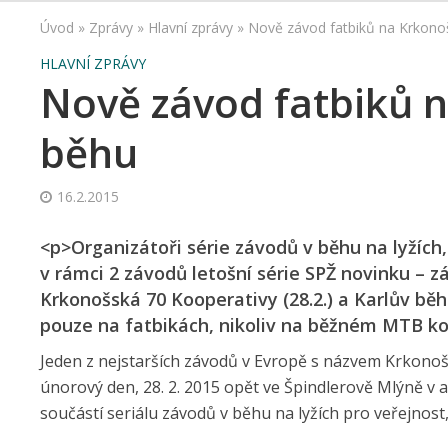
Úvod
»
Zprávy
»
Hlavní zprávy
»
Nově závod fatbiků na Krkono
HLAVNÍ ZPRÁVY
Nově závod fatbiků n
běhu
16.2.2015
<p>Organizátoři série závodů v běhu na lyžích, 
v rámci 2 závodů letošní série SPŽ novinku – 
Krkonošská 70 Kooperativy (28.2.) a Karlův běh
pouze na fatbikách, nikoliv na běžném MTB ko
Jeden z nejstarších závodů v Evropě s názvem Krkonošsk
únorový den, 28. 2. 2015 opět ve Špindlerově Mlýně v ar
součástí seriálu závodů v běhu na lyžích pro veřejnost,