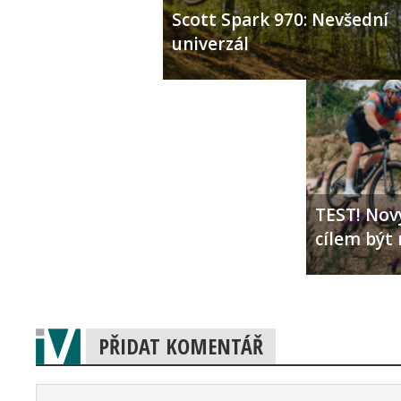
Scott Spark 970: Nevšední
univerzál
TEST! Nový
cílem být 
PŘIDAT KOMENTÁŘ