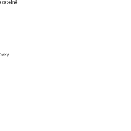
azatelně
ovky –