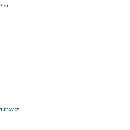
Petr
utnov.cz
;