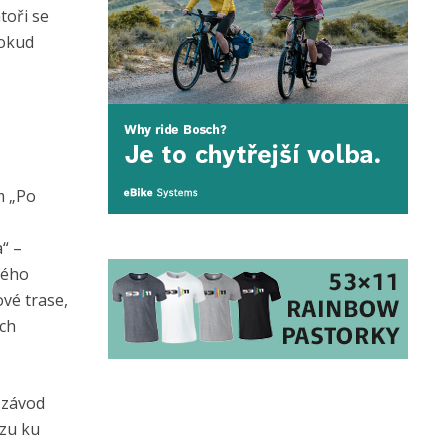
toři se
Pokud
m „Po
“ –
kého
vé trase,
ých
 závod
azu ku