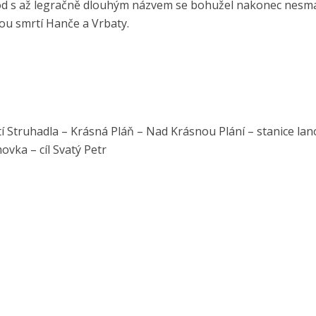
ávod s až legračně dlouhým názvem se bohužel nakonec nesm
ou smrtí Hanče a Vrbaty.
í Struhadla – Krásná Pláň – Nad Krásnou Plání – stanice lan
vka – cíl Svatý Petr