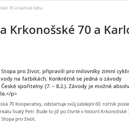
šské 70 a Karlově běhu
a Krkonošské 70 a Karl
Stopa pro život, připravili pro milovníky zimní cykli
závody na fatbikách. Konkrétně se jedná o závody
 České spořitelny (7. – 8.2.). Závody je možné absol
le.</p>
á 70 Kooperativy, odstartuje svůj jubilejní 60. ročník posl
eálu Svatý Petr. Bude to již po čtvrté v historii Krkonošské 7
 Stopa pro život.