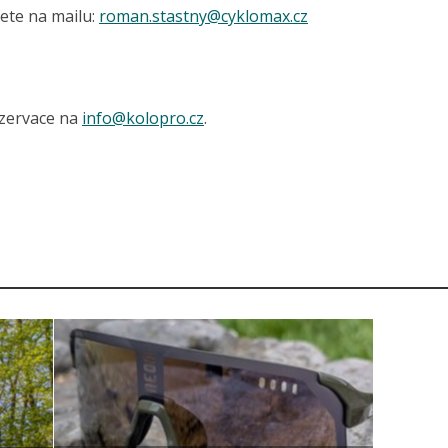
ete na mailu:
roman.stastny@
cyklomax.cz
ezervace na
info@
kolopro.cz
.