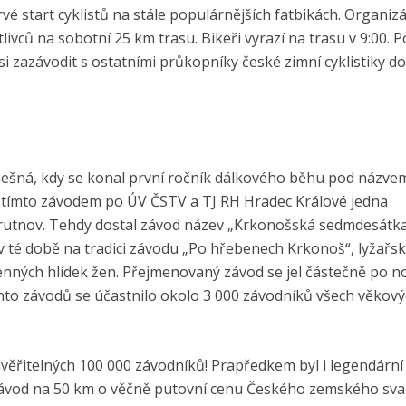
 start cyklistů na stále populárnějších fatbikách. Organizá
tlivců na sobotní 25 km trasu. Bikeři vyrazí na trasu v 9:00. 
si zazávodit s ostatními průkopníky české zimní cyklistiky do
emešná, kdy se konal první ročník dálkového běhu pod názve
d tímto závodem po ÚV ČSTV a TJ RH Hradec Králové jedna
 Trutnov. Tehdy dostal závod název „Krkonošská sedmdesátka
v té době na tradici závodu „Po hřebenech Krkonoš“, lyžařs
enných hlídek žen. Přejmenovaný závod se jel částečně po no
chto závodů se účastnilo okolo 3 000 závodníků všech věkov
euvěřitelných 100 000 závodníků! Prapředkem byl i legendární
í závod na 50 km o věčně putovní cenu Českého zemského sv