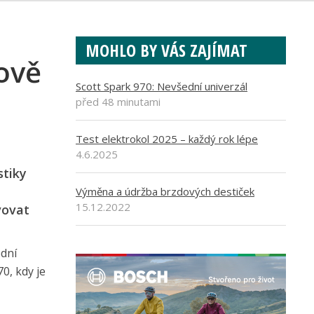
MOHLO BY VÁS ZAJÍMAT
ově
Scott Spark 970: Nevšední univerzál
před 48 minutami
Test elektrokol 2025 – každý rok lépe
4.6.2025
stiky
Výměna a údržba brzdových destiček
15.12.2022
vovat
ední
0, kdy je