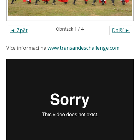
Obrázek 1 / 4
◄ Zpět
Další ►
Více informací na
www.transandeschallenge.com