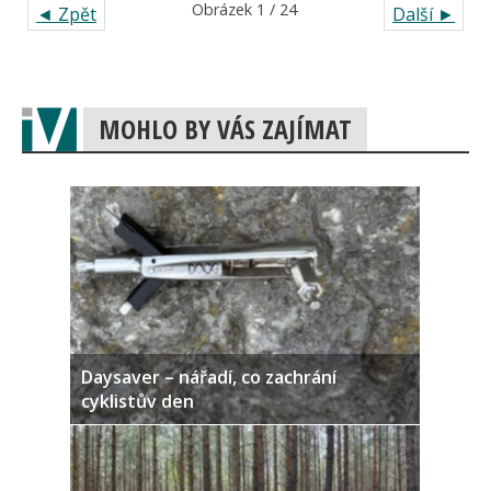
Obrázek 1 / 24
◄ Zpět
Další ►
MOHLO BY VÁS ZAJÍMAT
Daysaver – nářadí, co zachrání
cyklistův den