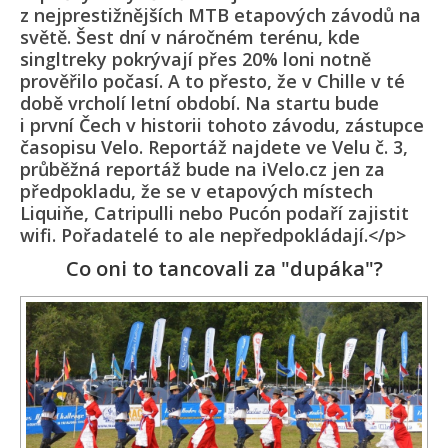
z nejprestižnějších MTB etapových závodů na
světě. Šest dní v náročném terénu, kde
singltreky pokrývají přes 20% loni notně
prověřilo počasí. A to přesto, že v Chille v té
době vrcholí letní období. Na startu bude
i první Čech v historii tohoto závodu, zástupce
časopisu Velo. Reportáž najdete ve Velu č. 3,
průběžná reportáž bude na iVelo.cz jen za
předpokladu, že se v etapových místech
Liquiňe, Catripulli nebo Pucón podaří zajistit
wifi. Pořadatelé to ale nepředpokládají.</p>
Co oni to tancovali za "dupáka"?