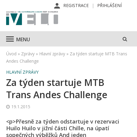
REGISTRACE
PŘIHLÁŠENÍ
MENU
Úvod
»
Zprávy
»
Hlavní zprávy
»
Za týden startuje MTB Trans
Andes Challenge
HLAVNÍ ZPRÁVY
Za týden startuje MTB
Trans Andes Challenge
19.1.2015
<p>Přesně za týden odstartuje v rezervaci
Huilo Huilo v jižní části Chille, na úpatí
sopečných výběžků And jeden