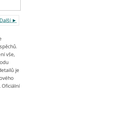
Další ►
e
úspěchů.
ní vše,
vodu
etailů je
pového
Oficiální