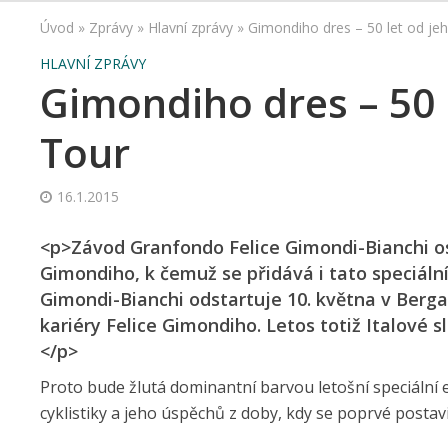
Úvod
»
Zprávy
»
Hlavní zprávy
»
Gimondiho dres – 50 let od jeh
HLAVNÍ ZPRÁVY
Gimondiho dres – 50 l
Tour
16.1.2015
<p>Závod Granfondo Felice Gimondi-Bianchi os
Gimondiho, k čemuž se přidává i tato speciální
Gimondi-Bianchi odstartuje 10. května v Ber
kariéry Felice Gimondiho. Letos totiž Italové s
</p>
Proto bude žlutá dominantní barvou letošní speciální e
cyklistiky a jeho úspěchů z doby, kdy se poprvé postavi