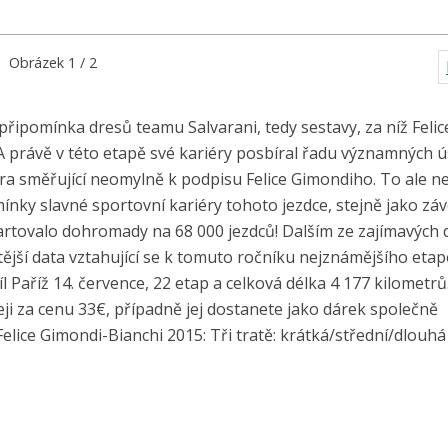
Obrázek 1 / 2
připomínka dresů teamu Salvarani, tedy sestavy, za níž Felic
 A právě v této etapě své kariéry posbíral řadu významných 
ra směřující neomylně k podpisu Felice Gimondiho. To ale ne
mínky slavné sportovní kariéry tohoto jezdce, stejně jako zá
rtovalo dohromady na 68 000 jezdců! Dalším ze zajímavých d
itější data vztahující se k tomuto ročníku nejznámějšího eta
 Paříž 14. července, 22 etap a celková délka 4 177 kilometrů. 
 za cenu 33€, případně jej dostanete jako dárek společně
lice Gimondi-Bianchi 2015: Tři tratě: krátká/střední/dlou­há