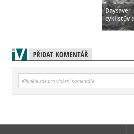
Daysaver –
cyklistův 
PŘIDAT KOMENTÁŘ
Klikněte zde pro vložení komentáře