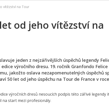
o vítězství na Tour
et od jeho vítězství na
lavuje jeden z nejzářivějších úspěchů legendy Feli
 edice výročního dresu. 19. ročník Granfondo Felice
gamu, jakožto oslava nezapomenutelných úspěchů s
laví 50 let od jeho úspěchu na Tour de France v roce
dice výročních dresů nesoucích podpis této zářivé legendy i
l na start mezi profesionály.