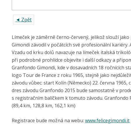
◄ Zpět
Límeček je záměrně černo-červený, jelikož slouží jako 
Gimondi závodil v počátcích své profesionální kariéry.
Vzadu od krku dolů navazuje na límeček italská trikoló
při podrobné prohlídce objevíte i další odkazy a připo
Granfondo Gimondi, kde v dosavadních 18 ročnících sta
logo Tour de France z roku 1965, stejně jako nejdůlež
závodu vůbec: start Kolín (Německo) 22. června 1965, cíl
dres závodu Granfondo 2015 bude samostatně v prodeji
s registračním balíčkem k tomuto závodu. Granfondo Fe
(89,4 km, 128,8 km, 162,1 km)
Registrace bude možná na webu:
www.felicegimondi.it