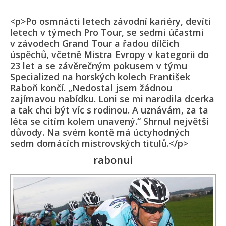
<p>Po osmnácti letech závodní kariéry, devíti
letech v týmech Pro Tour, se sedmi účastmi
v závodech Grand Tour a řadou dílčích
úspěchů, včetně Mistra Evropy v kategorii do
23 let a se závěrečným pokusem v týmu
Specialized na horských kolech František
Raboň končí. „Nedostal jsem žádnou
zajímavou nabídku. Loni se mi narodila dcerka
a tak chci být víc s rodinou. A uznávám, za ta
léta se cítím kolem unavený.“ Shrnul největší
důvody. Na svém kontě má úctyhodných
sedm domácích mistrovských titulů.</p>
rabonui