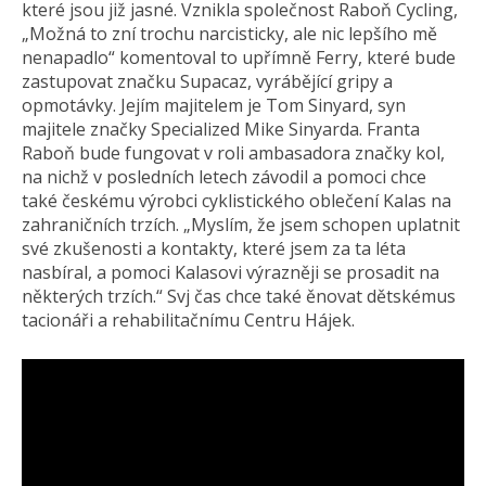
které jsou již jasné. Vznikla společnost Raboň Cycling,
„Možná to zní trochu narcisticky, ale nic lepšího mě
nenapadlo“ komentoval to upřímně Ferry, které bude
zastupovat značku Supacaz, vyrábějící gripy a
opmotávky. Jejím majitelem je Tom Sinyard, syn
majitele značky Specialized Mike Sinyarda. Franta
Raboň bude fungovat v roli ambasadora značky kol,
na nichž v posledních letech závodil a pomoci chce
také českému výrobci cyklistického oblečení Kalas na
zahraničních trzích. „Myslím, že jsem schopen uplatnit
své zkušenosti a kontakty, které jsem za ta léta
nasbíral, a pomoci Kalasovi výrazněji se prosadit na
některých trzích.“ Svj čas chce také ěnovat dětskémus
tacionáři a rehabilitačnímu Centru Hájek.