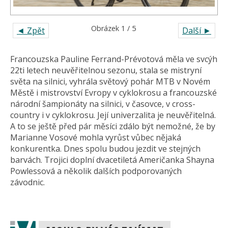
Obrázek 1 / 5
◄ Zpět
Další ►
Francouzska Pauline Ferrand-Prévotová měla ve svcýh
22ti letech neuvěřitelnou sezonu, stala se mistryní
světa na silnici, vyhrála světový pohár MTB v Novém
Městě i mistrovství Evropy v cyklokrosu a francouzské
národní šampionáty na silnici, v časovce, v cross-
country i v cyklokrosu. Její univerzalita je neuvěřitelná.
A to se ještě před pár měsíci zdálo být nemožné, že by
Marianne Vosové mohla vyrůst vůbec nějaká
konkurentka. Dnes spolu budou jezdit ve stejných
barvách. Trojici doplní dvacetiletá Američanka Shayna
Powlessová a několik dalších podporovaných
závodnic.