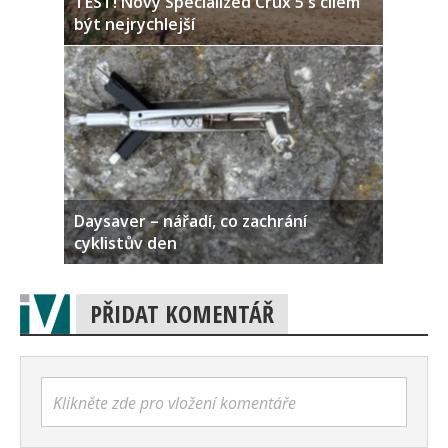
TEST! Nový Specialized Crux 5 s cílem
být nejrychlejší
Daysaver – nářadí, co zachrání
cyklistův den
PŘIDAT KOMENTÁŘ
Klikněte zde pro vložení komentáře