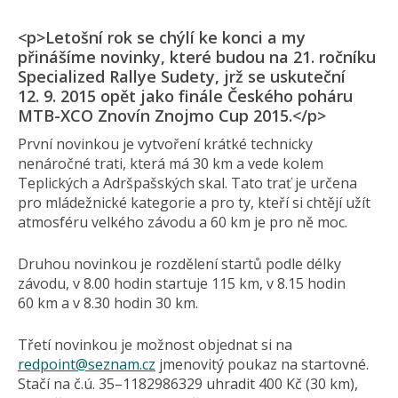
<p>Letošní rok se chýlí ke konci a my
přinášíme novinky, které budou na 21. ročníku
Specialized Rallye Sudety, jrž se uskuteční
12. 9. 2015 opět jako finále Českého poháru
MTB-XCO Znovín Znojmo Cup 2015.</p>
První novinkou je vytvoření krátké technicky
nenáročné trati, která má 30 km a vede kolem
Teplických a Adršpašských skal. Tato trať je určena
pro mládežnické kategorie a pro ty, kteří si chtějí užít
atmosféru velkého závodu a 60 km je pro ně moc.
Druhou novinkou je rozdělení startů podle délky
závodu, v 8.00 hodin startuje 115 km, v 8.15 hodin
60 km a v 8.30 hodin 30 km.
Třetí novinkou je možnost objednat si na
redpoint@
seznam.cz
jmenovitý poukaz na startovné.
Stačí na č.ú. 35–1182986329 uhradit 400 Kč (30 km),