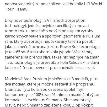
nepostradatelným společníkem jakéhokoliv UCI World
Tour Teamu.
Díky nové technologii SAT (shock absorption
technology), jedné z nejvíce specifických inovací
tohoto roku, společně s novým postupem výroby
karbonových vláken a sportovní geometrií je Pulsium
rám, který absorbuje neočekávaný terén a působí
jako jedinečná ochrana jezdce. PowerBox technologie
je taktéž součástí tohoto kola (spodní část rámu,
zaměřená na přenos síly), takže nic nepřijde na zmar.
Tato technologie je převzatá z kola Xelius EFI, a dává
kolu rozšířenou pevnost pro maximální akceleraci.
Modelová řada Pulsium je složena ze 3 modelů, plus
dva modely, které je možné sestavit si v programu
Ultimate. Tyto kola jsou osazena spolehlivými
komponenty se 100% zaměřením na maximální výkon:
kompakt 11-rychlostní Shimano, Shimano brzdy,
Mavic, nebo Shimano zapletená kola, Zipp kokpit,