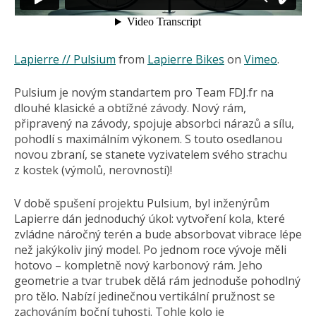
Lapierre // Pulsium
from
Lapierre Bikes
on
Vimeo
.
Pulsium je novým standartem pro Team FDJ.fr na
dlouhé klasické a obtížné závody. Nový rám,
připravený na závody, spojuje absorbci nárazů a sílu,
pohodlí s maximálním výkonem. S touto osedlanou
novou zbraní, se stanete vyzivatelem svého strachu
z kostek (výmolů, nerovností)!
V době spušení projektu Pulsium, byl inženýrům
Lapierre dán jednoduchý úkol: vytvoření kola, které
zvládne náročný terén a bude absorbovat vibrace lépe
než jakýkoliv jiný model. Po jednom roce vývoje měli
hotovo – kompletně nový karbonový rám. Jeho
geometrie a tvar trubek dělá rám jednoduše pohodlný
pro tělo. Nabízí jedinečnou vertikální pružnost se
zachováním boční tuhosti. Tohle kolo je