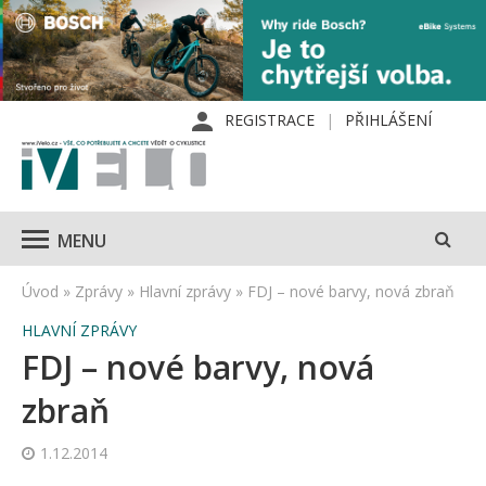
REGISTRACE
PŘIHLÁŠENÍ
MENU
Úvod
»
Zprávy
»
Hlavní zprávy
»
FDJ – nové barvy, nová zbraň
HLAVNÍ ZPRÁVY
FDJ – nové barvy, nová
zbraň
1.12.2014