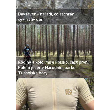
Daysaver – nářadí, co zachrání
cyklistův den
Rodina a kolo, mise Polsko, část první:
Kolem jezer v Národním parku
Tucholské bory