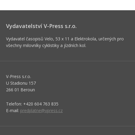
Vydavatelství V-Press s.r.o.
Vydavatel časopisů Velo, 53 x 11 a Elektrokola, určených pro
všechny milovníky cyklistiky a jízdních kol.
V-Press s.r.o.
U Stadionu 157
266 01 Beroun
Telefon: +420 604 763 835
E-mail:
predplatne@vpress.cz