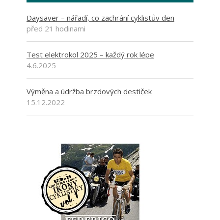
Daysaver – nářadí, co zachrání cyklistův den
před 21 hodinami
Test elektrokol 2025 – každý rok lépe
4.6.2025
Výměna a údržba brzdových destiček
15.12.2022