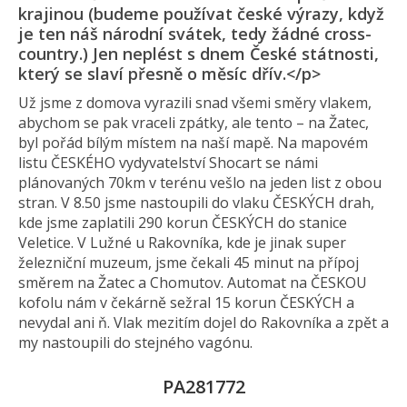
krajinou (budeme používat české výrazy, když
je ten náš národní svátek, tedy žádné cross-
country.) Jen neplést s dnem České státnosti,
který se slaví přesně o měsíc dřív.</p>
Už jsme z domova vyrazili snad všemi směry vlakem,
abychom se pak vraceli zpátky, ale tento – na Žatec,
byl pořád bílým místem na naší mapě. Na mapovém
listu ČESKÉHO vydyvatelství Shocart se námi
plánovaných 70km v terénu vešlo na jeden list z obou
stran. V 8.50 jsme nastoupili do vlaku ČESKÝCH drah,
kde jsme zaplatili 290 korun ČESKÝCH do stanice
Veletice. V Lužné u Rakovníka, kde je jinak super
železniční muzeum, jsme čekali 45 minut na přípoj
směrem na Žatec a Chomutov. Automat na ČESKOU
kofolu nám v čekárně sežral 15 korun ČESKÝCH a
nevydal ani ň. Vlak mezitím dojel do Rakovníka a zpět a
my nastoupili do stejného vagónu.
PA281772