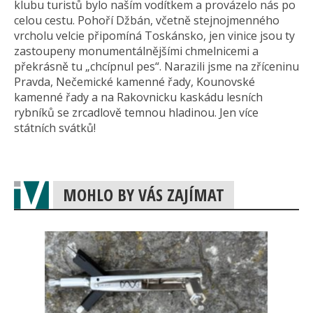
klubu turistů bylo naším vodítkem a provázelo nás po
celou cestu. Pohoří Džbán, včetně stejnojmenného
vrcholu velcie připomíná Toskánsko, jen vinice jsou ty
zastoupeny monumentálnějšími chmelnicemi a
překrásně tu „chcípnul pes“. Narazili jsme na zříceninu
Pravda, Nečemické kamenné řady, Kounovské
kamenné řady a na Rakovnicku kaskádu lesních
rybníků se zrcadlově temnou hladinou. Jen více
státních svátků!
MOHLO BY VÁS ZAJÍMAT