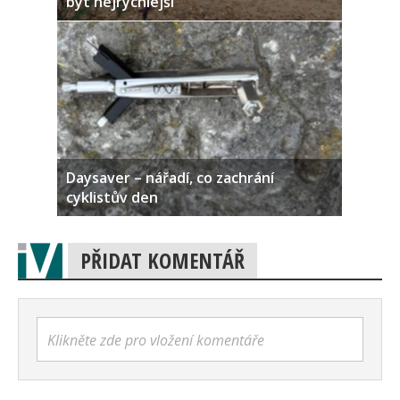
být nejrychlejší
Daysaver – nářadí, co zachrání
cyklistův den
PŘIDAT KOMENTÁŘ
Klikněte zde pro vložení komentáře