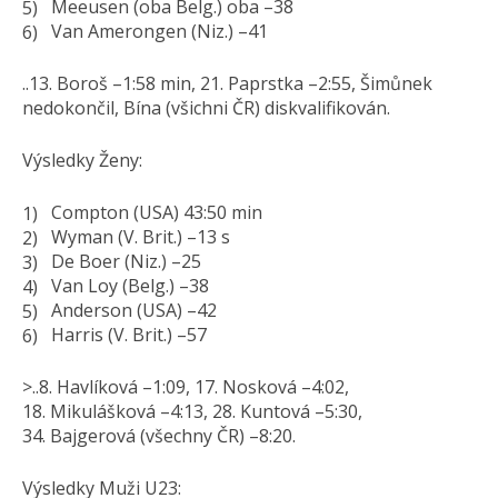
Meeusen (oba Belg.) oba –38
Van Amerongen (Niz.) –41
..13. Boroš –1:58 min, 21. Paprstka –2:55, Šimůnek
nedokončil, Bína (všichni ČR) diskvalifikován.
Výsledky Ženy:
Compton (USA) 43:50 min
Wyman (V. Brit.) –13 s
De Boer (Niz.) –25
Van Loy (Belg.) –38
Anderson (USA) –42
Harris (V. Brit.) –57
>..8. Havlíková –1:09, 17. Nosková –4:02,
18. Mikulášková –4:13, 28. Kuntová –5:30,
34. Bajgerová (všechny ČR) –8:20.
Výsledky Muži U23: