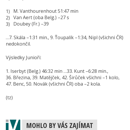
M. Vanthourenhout 51:47 min
Van Aert (oba Belg.) –27 s
Doubey (Fr.) –39
…7. Skála –1:31 min., 9. Ťoupalík –1:34, Nipl (všichni ČR)
nedokončil.
Výsledky Junioři:
1. Iserbyt (Belg.) 46:32 min …33. Kunt –6:28 min.,
36. Březina, 39. Matějček, 42. Širůček všichni –1 kolo,
47. Benc, 50. Novák (všichni ČR) oba –2 kola.
(tz)
MOHLO BY VÁS ZAJÍMAT