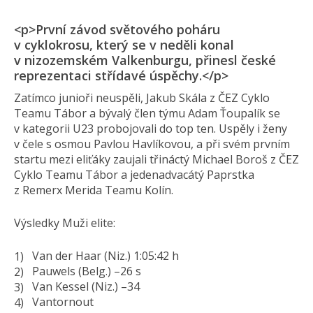
<p>První závod světového poháru
v cyklokrosu, který se v neděli konal
v nizozemském Valkenburgu, přinesl české
reprezentaci střídavé úspěchy.</p>
Zatímco junioři neuspěli, Jakub Skála z ČEZ Cyklo
Teamu Tábor a bývalý člen týmu Adam Ťoupalík se
v kategorii U23 probojovali do top ten. Uspěly i ženy
v čele s osmou Pavlou Havlíkovou, a při svém prvním
startu mezi eliťáky zaujali třináctý Michael Boroš z ČEZ
Cyklo Teamu Tábor a jedenadvacátý Paprstka
z Remerx Merida Teamu Kolín.
Výsledky Muži elite:
Van der Haar (Niz.) 1:05:42 h
Pauwels (Belg.) –26 s
Van Kessel (Niz.) –34
Vantornout