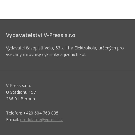
Vydavatelství V-Press s.r.o.
Vydavatel časopisů Velo, 53 x 11 a Elektrokola, určených pro
všechny milovníky cyklistiky a jízdních kol.
V-Press s.r.o.
U Stadionu 157
266 01 Beroun
Telefon: +420 604 763 835
E-mail:
predplatne@vpress.cz