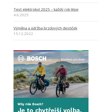
Test elektrokol 2025 – každý rok lépe
4.6.2025
Výměna a údržba brzdových destiček
15.12.2022