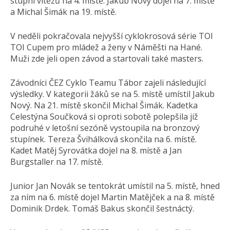
stupni vítězů na 4. místě. Jakub Nový dojel na 7. místě
a Michal Šimák na 19. místě.
V neděli pokračovala nejvyšší cyklokrosová série TOI
TOI Cupem pro mládež a ženy v Náměšti na Hané.
Muži zde jeli open závod a startovali také masters.
Závodníci ČEZ Cyklo Teamu Tábor zajeli následující
výsledky. V kategorii žáků se na 5. místě umístil Jakub
Nový. Na 21. místě skončil Michal Šimák. Kadetka
Celestýna Součková si oproti sobotě polepšila již
podruhé v letošní sezóně vystoupila na bronzový
stupínek. Tereza Švihálková skončila na 6. místě.
Kadet Matěj Syrovátka dojel na 8. místě a Jan
Burgstaller na 17. místě.
Junior Jan Novák se tentokrát umístil na 5. místě, hned
za ním na 6. místě dojel Martin Matějček a na 8. místě
Dominik Drdek. Tomáš Bakus skončil šestnáctý.