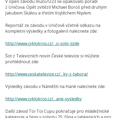
V open závodu mužů/U23 se opakovalo pořadí
z Uničova. Opět zvítězil Michael Boroš před druhým
Jakubem Skálou a třetím Vojtěchem Niplem.
Reportáž ze závodu v Uničově včetně odkazu na
kompletní výsledky a fotogalerii naleznete zde:
http://www.cyklokros.cz/…o-solo-jizde
Šot z Televizních novin České televize si můžete
prohlédnout zde:
http://www.ceskatelevize.cz/…ky-z-tabora/
Výsledky závodu v Náměšti na Hané naleznete zde:
http://www.cyklokros.cz/…ane-vysledky
Další závod Toi Toi Cupu pokračuje pro mládežnické
kategorie a ženy v sobotu 25. října v Jabkenicích a pro