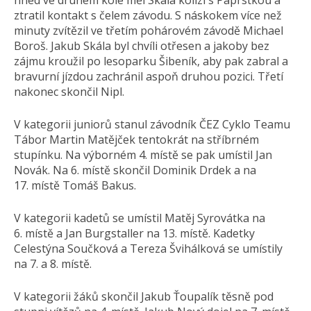
hned ve druhém kole měl Skála kolizi s Paprstkou a
ztratil kontakt s čelem závodu. S náskokem více než
minuty zvítězil ve třetím pohárovém závodě Michael
Boroš. Jakub Skála byl chvíli otřesen a jakoby bez
zájmu kroužil po lesoparku Šibeník, aby pak zabral a
bravurní jízdou zachránil aspoň druhou pozici. Třetí
nakonec skončil Nipl.
V kategorii juniorů stanul závodník ČEZ Cyklo Teamu
Tábor Martin Matějček tentokrát na stříbrném
stupínku. Na výborném 4. místě se pak umístil Jan
Novák. Na 6. místě skončil Dominik Drdek a na
17. místě Tomáš Bakus.
V kategorii kadetů se umístil Matěj Syrovátka na
6. místě a Jan Burgstaller na 13. místě. Kadetky
Celestýna Součková a Tereza Švihálková se umístily
na 7. a 8. místě.
V kategorii žáků skončil Jakub Ťoupalík těsně pod