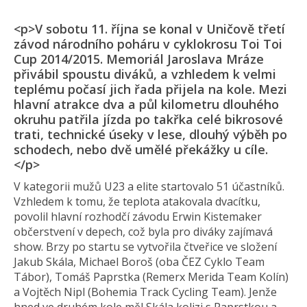
<p>V sobotu 11. října se konal v Uničově třetí
závod národního poháru v cyklokrosu Toi Toi
Cup 2014/2015. Memoriál Jaroslava Mráze
přivábil spoustu diváků, a vzhledem k velmi
teplému počasí jich řada přijela na kole. Mezi
hlavní atrakce dva a půl kilometru dlouhého
okruhu patřila jízda po takřka celé bikrosové
trati, technické úseky v lese, dlouhý výběh po
schodech, nebo dvě umělé překážky u cíle.
</p>
V kategorii mužů U23 a elite startovalo 51 účastníků.
Vzhledem k tomu, že teplota atakovala dvacítku,
povolil hlavní rozhodčí závodu Erwin Kistemaker
občerstvení v depech, což byla pro diváky zajímavá
show. Brzy po startu se vytvořila čtveřice ve složení
Jakub Skála, Michael Boroš (oba ČEZ Cyklo Team
Tábor), Tomáš Paprstka (Remerx Merida Team Kolín)
a Vojtěch Nipl (Bohemia Track Cycling Team). Jenže