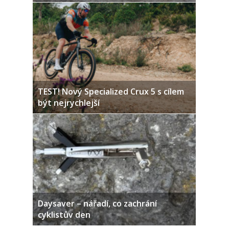
TEST! Nový Specialized Crux 5 s cílem
být nejrychlejší
Daysaver – nářadí, co zachrání
cyklistův den