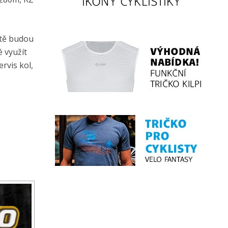
ratě budou
 využít
rvis kol,