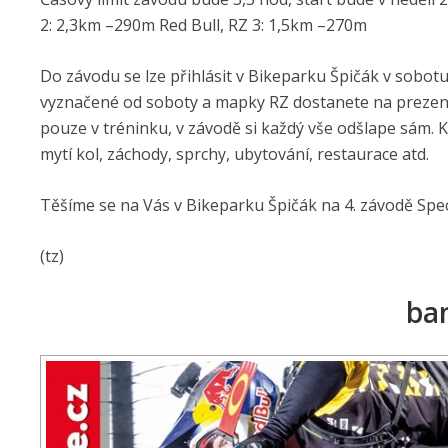
2: 2,3km –290m Red Bull, RZ 3: 1,5km –270m
Do závodu se lze přihlásit v Bikeparku Špičák v sobotu 2
vyznačené od soboty a mapky RZ dostanete na prezenci
pouze v tréninku, v závodě si každý vše odšlape sám. K
mytí kol, záchody, sprchy, ubytování, restaurace atd.
Těšíme se na Vás v Bikeparku Špičák na 4. závodě Spec
(tz)
ba