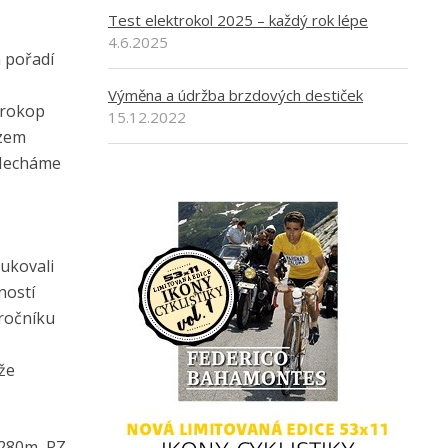
Test elektrokol 2025 – každý rok lépe
4.6.2025
 pořadí
Výměna a údržba brzdových destiček
Prokop
15.12.2022
jzem
 Necháme
dukovali
ností
 ročníku
áže
 –280m, RZ