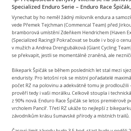
Specialized Enduro Serie – Enduro Race Špičák,
Vynechat by ho neměl žádný milovník endura a samozř
vede Přemek Tejchman (Commencal Team) před Jirkou F
bramborová umístění Zdeňkem Hendrichem (Haven Extr
(Specialized Racing)! Pokračovat se bude i v boji o ce
v mužích a Andrea Drengubáková (Giant Cycling Tea
se překvapit, jestli se momentálně zraněná, ale nezni
Bikepark Špičák se během posledních let stal mezi sj
enduristy. Pro letošní rok se místní pořadatelé maximá
počet RZ na polovinu a adekvátně tomu je prodloužili 
prověří tedy i vaši morálku. Celkově stoupla i technic
z 90% nová. Enduro Race Špičák se letos premiérově po
vrcholem Pancíř. Třetí RZ ukáže to nejlepší z bikeparku
závodníkům krásu šumavské přírody a místních trailů.
Časový limit závodu bude 3,5 hod, start bude v neděli 2