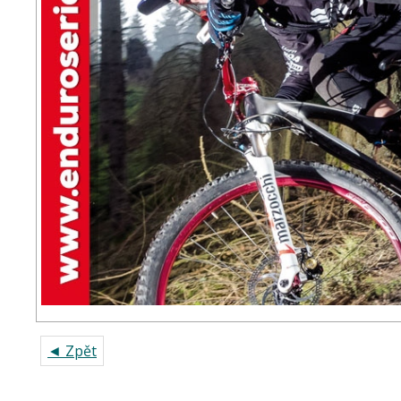
◄ Zpět