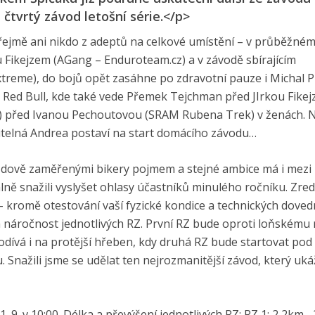
 čtvrtý závod letošní série.</p>
ejmě ani nikdo z adeptů na celkové umístění – v průběžném
ikejzem (AGang – Enduroteam.cz) a v závodě sbírajícím
eme), do bojů opět zasáhne po zdravotní pauze i Michal 
nu Red Bull, kde také vede Přemek Tejchman před JIrkou Fike
m) před Ivanou Pechoutovou (SRAM Rubena Trek) v ženách.
čitelná Andrea postaví na start domácího závodu…
ezdově zaměřenými bikery pojmem a stejné ambice má i mezi
lně snažili vyslyšet ohlasy účastníků minulého ročníku. Zre
– kromě otestování vaší fyzické kondice a technických doved
ká náročnost jednotlivých RZ. První RZ bude oproti loňskému
dívá i na protější hřeben, kdy druhá RZ bude startovat pod
. Snažili jsme se udělat ten nejrozmanitější závod, který uk
1. 9. v 10:00. Délka a převýšení jednotlivých RZ: RZ 1: 2,2km