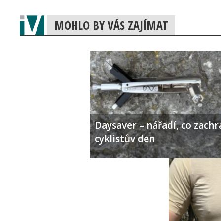
MOHLO BY VÁS ZAJÍMAT
Daysaver – nářadí, co zachr
cyklistův den