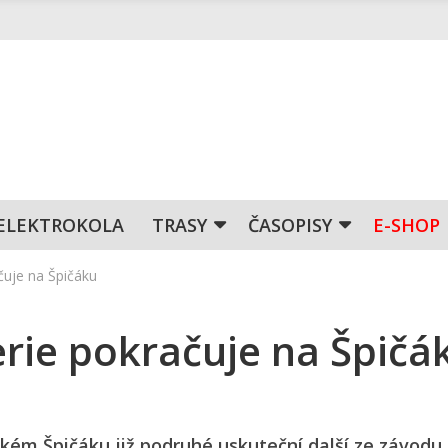
ELEKTROKOLA
TRASY
ČASOPISY
E-SHOP
čuje na Špičáku
erie pokračuje na Špičá
kém Špičáku již podruhé uskuteční další ze závodu