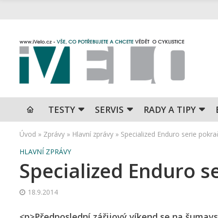
TESTY
SERVIS
RADY A TIPY
Úvod
»
Zprávy
»
Hlavní zprávy
»
Specialized Enduro serie pokra
HLAVNÍ ZPRÁVY
Specialized Enduro s
18.9.2014
<p>Předposlední zářijový víkend se na šumavs