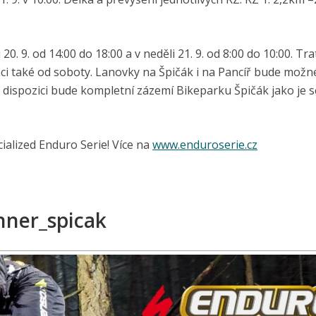
0. 9. od 14:00 do 18:00 a v neděli 21. 9. od 8:00 do 10:00. T
 také od soboty. Lanovky na Špičák i na Pancíř bude možné
 dispozici bude kompletní zázemí Bikeparku Špičák jako je se
ialized Enduro Serie! Více na
www.enduroserie.cz
nner_spicak