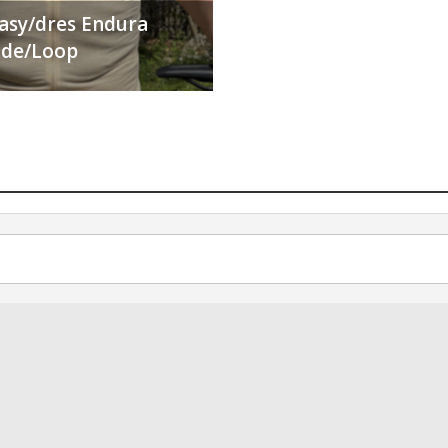
ťasy/dres Endura
Ride/Loop