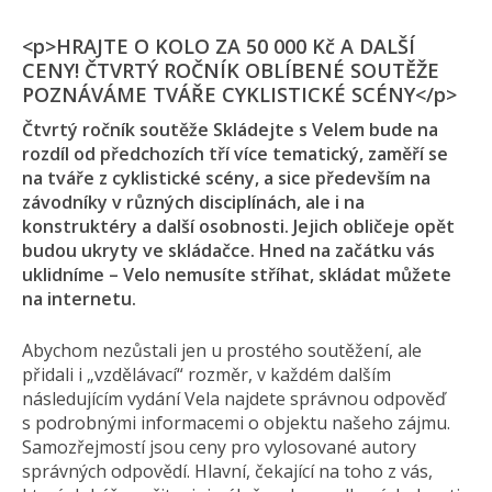
<p>HRAJTE O KOLO ZA 50 000 Kč A DALŠÍ
CENY! ČTVRTÝ ROČNÍK OBLÍBENÉ SOUTĚŽE
POZNÁVÁME TVÁŘE CYKLISTICKÉ SCÉNY</p>
Čtvrtý ročník soutěže Skládejte s Velem bude na
rozdíl od předchozích tří více tematický, zaměří se
na tváře z cyklistické scény, a sice především na
závodníky v různých disciplínách, ale i na
konstruktéry a další osobnosti. Jejich obličeje opět
budou ukryty ve skládačce. Hned na začátku vás
uklidníme – Velo nemusíte stříhat, skládat můžete
na internetu.
Abychom nezůstali jen u prostého soutěžení, ale
přidali i „vzdělávací“ rozměr, v každém dalším
následujícím vydání Vela najdete správnou odpověď
s podrobnými informacemi o objektu našeho zájmu.
Samozřejmostí jsou ceny pro vylosované autory
správných odpovědí. Hlavní, čekající na toho z vás,