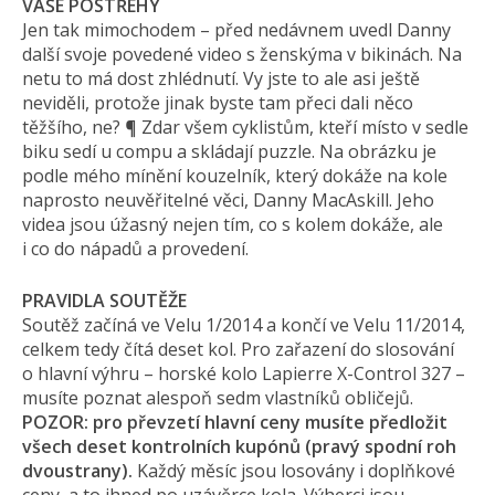
VAŠE POSTŘEHY
Jen tak mimochodem – před nedávnem uvedl Danny
další svoje povedené video s ženskýma v bikinách. Na
netu to má dost zhlédnutí. Vy jste to ale asi ještě
neviděli, protože jinak byste tam přeci dali něco
těžšího, ne? ¶ Zdar všem cyklistům, kteří místo v sedle
biku sedí u compu a skládají puzzle. Na obrázku je
podle mého mínění kouzelník, který dokáže na kole
naprosto neuvěřitelné věci, Danny MacAskill. Jeho
videa jsou úžasný nejen tím, co s kolem dokáže, ale
i co do nápadů a provedení.
PRAVIDLA SOUTĚŽE
Soutěž začíná ve Velu 1/2014 a končí ve Velu 11/2014,
celkem tedy čítá deset kol. Pro zařazení do slosování
o hlavní výhru – horské kolo Lapierre X-Control 327 –
musíte poznat alespoň sedm vlastníků obličejů.
POZOR: pro převzetí hlavní ceny musíte předložit
všech deset kontrolních kupónů (pravý spodní roh
dvoustrany).
Každý měsíc jsou losovány i doplňkové