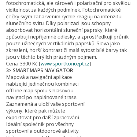
fotochromatická, ale zároveň i polarizační pro skvělou
viditelnost za každých podmínek. Fotochromatické
čočky svým zabarvením rychle reagují na intenzitu
slunečního svitu. Díky polarizaci jsou schopny
absorbovat horizontální sluneční paprsky, které
způsobují nepříjemné odlesky, a zprostředkují průnik
pouze užitečných vertikálních paprsků. Slova jako
zkreslení, horší kontrast či malá sytost bílé barvy tak
jsou v těchto brýlích prázdným pojmem.
Cena: 3300 Kč [
www.sportkoncept.cz
]
3× SMARTMAPS NAVIGATOR
Mapová a navigační aplikace
nabízející jedinečnou kombinaci
offl ine map spolu s hlasovou
navigací po naplánované trase.
Zaznamená a uloží vaše sportovní
výkony, které pak můžete
exportovat pro další zpracování.
Ideální společník pro všechny
sportovní a outdoorové aktivity.