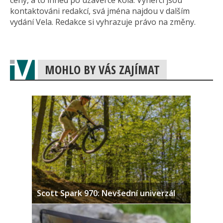
ceny, a to ihned po uzávěrce kola. Výherci jsou
kontaktováni redakcí, svá jména najdou v dalším
vydání Vela. Redakce si vyhrazuje právo na změny.
MOHLO BY VÁS ZAJÍMAT
Scott Spark 970: Nevšední univerzál