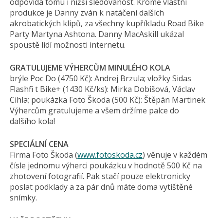
odpovídá tomu i nižší sledovanost. Kromě vlastní
produkce je Danny zván k natáčení dalších
akrobatických klipů, za všechny kupříkladu Road Bike
Party Martyna Ashtona. Danny MacAskill ukázal
spoustě lidí možnosti internetu.
GRATULUJEME VÝHERCŮM MINULÉHO KOLA
brýle Poc Do (4750 Kč): Andrej Brzula; vložky Sidas
Flashfi t Bike+ (1430 Kč/ks): Mirka Dobišová, Václav
Cihla; poukázka Foto Škoda (500 Kč): Štěpán Martinek
Výhercům gratulujeme a všem držíme palce do
dalšího kola!
SPECIÁLNÍ CENA
Firma Foto Škoda (
www.fotoskoda.cz
) věnuje v každém
čísle jednomu výherci poukázku v hodnotě 500 Kč na
zhotovení fotografií. Pak stačí pouze elektronicky
poslat podklady a za pár dnů máte doma vytištěné
snímky.