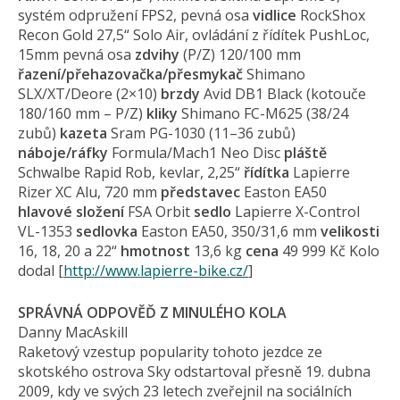
systém odpružení FPS2, pevná osa
vidlice
RockShox
Recon Gold 27,5“ Solo Air, ovládání z řídítek PushLoc,
15mm pevná osa
zdvihy
(P/Z) 120/100 mm
řazení/přehazo­vačka/přesmykač
Shimano
SLX/XT/Deore (2×10)
brzdy
Avid DB1 Black (kotouče
180/160 mm – P/Z)
kliky
Shimano FC-M625 (38/24
zubů)
kazeta
Sram PG-1030 (11–36 zubů)
náboje/ráfky
Formula/Mach1 Neo Disc
pláště
Schwalbe Rapid Rob, kevlar, 2,25“
řídítka
Lapierre
Rizer XC Alu, 720 mm
představec
Easton EA50
hlavové složení
FSA Orbit
sedlo
Lapierre X-Control
VL-1353
sedlovka
Easton EA50, 350/31,6 mm
velikosti
16, 18, 20 a 22“
hmotnost
13,6 kg
cena
49 999 Kč Kolo
dodal [
http://www.lapierre-bike.cz/
]
SPRÁVNÁ ODPOVĚĎ Z MINULÉHO KOLA
Danny MacAskill
Raketový vzestup popularity tohoto jezdce ze
skotského ostrova Sky odstartoval přesně 19. dubna
2009, kdy ve svých 23 letech zveřejnil na sociálních