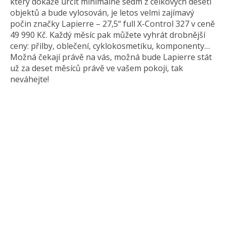
který dokáže určit minimálně sedm z celkových deseti
objektů a bude vylosován, je letos velmi zajímavý
počin značky Lapierre – 27,5“ full X-Control 327 v ceně
49 990 Kč. Každý měsíc pak můžete vyhrát drobnější
ceny: přilby, oblečení, cyklokosmetiku, komponenty…
Možná čekají právě na vás, možná bude Lapierre stát
už za deset měsíců právě ve vašem pokoji, tak
neváhejte!