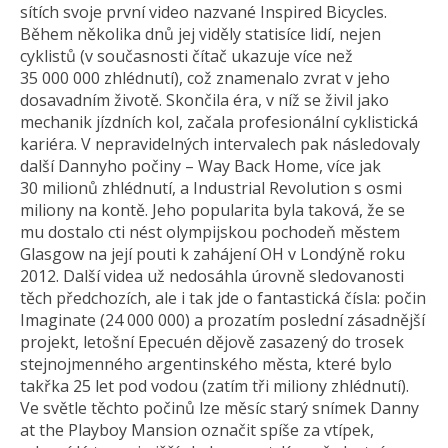
sítích svoje první video nazvané Inspired Bicycles.
Během několika dnů jej viděly statisíce lidí, nejen
cyklistů (v současnosti čítač ukazuje více než
35 000 000 zh­lédnutí), což znamenalo zvrat v jeho
dosavadním životě. Skončila éra, v níž se živil jako
mechanik jízdních kol, začala profesionální cyklistická
kariéra. V nepravidelných intervalech pak následovaly
další Dannyho počiny – Way Back Home, více jak
30 milionů zhlédnutí, a Industrial Revolution s osmi
miliony na kontě. Jeho popularita byla taková, že se
mu dostalo cti nést olympijskou pochodeň městem
Glasgow na její pouti k zahájení OH v Londýně roku
2012. Další videa už nedosáhla úrovně sledovanosti
těch předchozích, ale i tak jde o fantastická čísla: počin
Imaginate (24 000 000) a prozatím poslední zásadnější
projekt, letošní Epecuén dějově zasazený do trosek
stejnojmenného argentinského města, které bylo
takřka 25 let pod vodou (zatím tři miliony zhlédnutí).
Ve světle těchto počinů lze měsíc starý snímek Danny
at the Playboy Mansion označit spíše za vtípek,