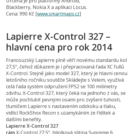
Určena je pro platformy Android,
Blackberry, Nokia X a aplikaci Locus.
Cena: 990 Kč [
www.smartmaps.cz
]
Lapierre X-Control 327 –
hlavní cena pro rok 2014
Francouzský Lapierre plně věří novému standardu kol
27,5“, čehož důkazem je i přepracovaná řada XC fullů
X-Control. Stejně jako model 327, který je hlavní cenou
letošního ročníku soutěže Skládejte s Velem, využívá
celá řada systém odpružení FPS2 se 100 milimetry
zdvihu. X-Control 327, který čeká na jednoho z vás, se
může pochlubit pevnými osami pro zvýšení tuhosti,
tlumičem Lapierre s nastavením odskoku a tlaku,
vidlicí RockShox Recon s uzamykáním ze řídítek a
dalšími benefity.
Lapierre X-Control 327
rám
X-Control 27,5“, hliníková slitina Supreme 6,