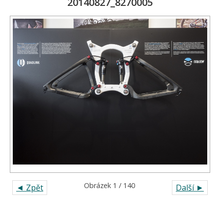
20140827_8270005
Obrázek 1 / 140
◄ Zpět
Další ►