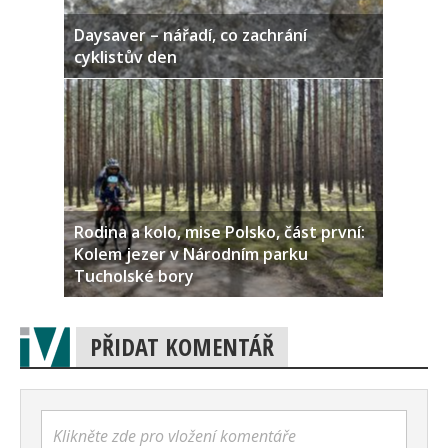
Daysaver – nářadí, co zachrání
cyklistův den
Rodina a kolo, mise Polsko, část první:
Kolem jezer v Národním parku
Tucholské bory
PŘIDAT KOMENTÁŘ
Klikněte zde pro vložení komentáře