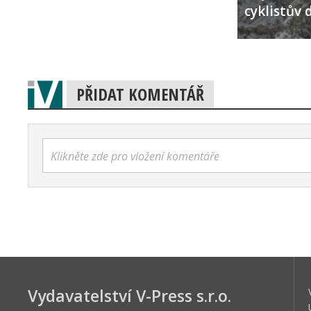
cyklistův 
PŘIDAT KOMENTÁŘ
Klikněte zde pro vložení komentáře
Vydavatelství V-Press s.r.o.