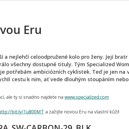
ovou Eru
 a nejlehčí celoodpružené kolo pro ženy. Její bratr 
rálo všechny dostupné tituly. Tým Specialized Wo
 je potřebám ambiciózních cyklistek. Teď je jen na 
rychlí cestu k nim, ať vede dlouhým stoupáním nebo
í, ale ty si snadno najdete na
www.specialized.com
http://bit.ly/1u800MT
a zažijte novou Eru na vlastní kůži!
ERA_SW-CARBON-29_BLK