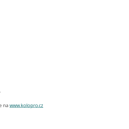
.
te na
www.kolopro.cz