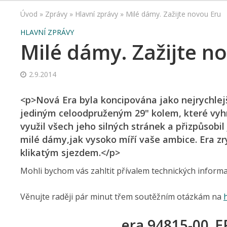
Úvod
»
Zprávy
»
Hlavní zprávy
»
Milé dámy. Zažijte novou Eru
HLAVNÍ ZPRÁVY
Milé dámy. Zažijte n
2.9.2014
<p>Nová Era byla koncipována jako nejrychlejší
jediným celoodpruženým 29" kolem, které vyh
využil všech jeho silných stránek a přizpůsobil
milé dámy,jak vysoko míří vaše ambice. Era z
klikatým sjezdem.</p>
Mohli bychom vás zahltit přívalem technických informac
Věnujte raději pár minut třem soutěžním otázkám na
era 94815-00_