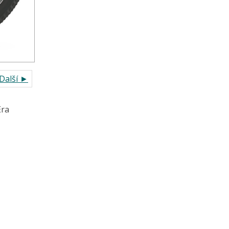
Další ►
Era