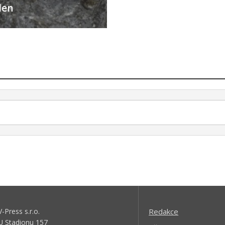
den
V-Press s.r.o.
Redakce
U Stadionu 157