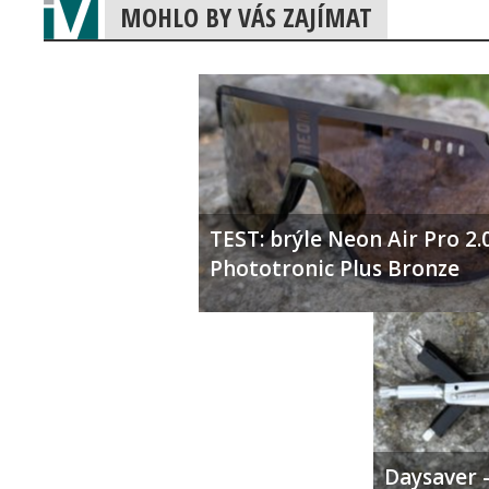
MOHLO BY VÁS ZAJÍMAT
TEST: brýle Neon Air Pro 2.
Phototronic Plus Bronze
Daysaver –