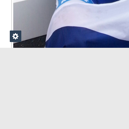
◄ Zpět
MOHLO BY VÁS ZAJÍMAT