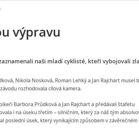
u
kou výpravu
znamenali naši mladí cyklisté, kteří vybojovali zl
růdková, Nikola Nosková, Roman Lehký a Jan Rajchart musel 
i závodu rozhodovala cílová kamera.
 bikeři Barbora Průdková a Jan Rajchart a předávali štafetu
ovala i na úseku třetím – silničním, který za náš tým absolvo
al poslední úsek, který vynikajícím způsobem v závěrečném