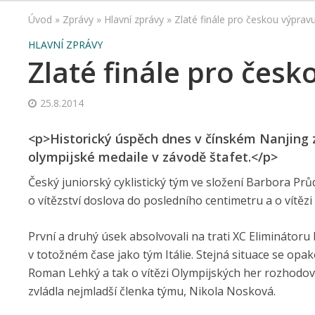
Úvod
»
Zprávy
»
Hlavní zprávy
»
Zlaté finále pro českou výprav
HLAVNÍ ZPRÁVY
Zlaté finále pro čes
25.8.2014
<p>Historický úspěch dnes v čínském Nanjing za
olympijské medaile v závodě štafet.</p>
Český juniorský cyklistický tým ve složení Barbora P
o vítězství doslova do posledního centimetru a o vítěz
První a druhý úsek absolvovali na trati XC Eliminátoru
v totožném čase jako tým Itálie. Stejná situace se opak
Roman Lehký a tak o vítězi Olympijských her rozhodov
zvládla nejmladší členka týmu, Nikola Nosková.