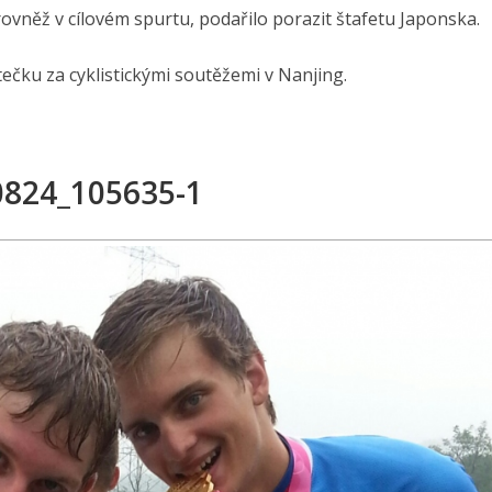
 rovněž v cílovém spurtu, podařilo porazit štafetu Japonska.
tečku za cyklistickými soutěžemi v Nanjing.
0824_105635-1