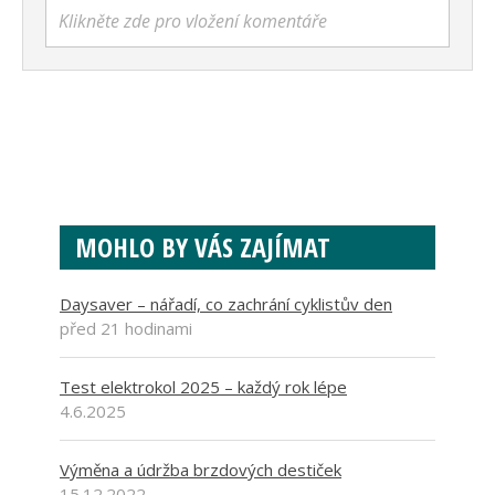
Klikněte zde pro vložení komentáře
MOHLO BY VÁS ZAJÍMAT
Daysaver – nářadí, co zachrání cyklistův den
před 21 hodinami
Test elektrokol 2025 – každý rok lépe
4.6.2025
Výměna a údržba brzdových destiček
15.12.2022