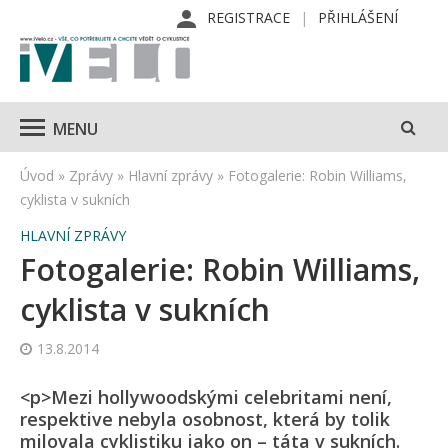
REGISTRACE
PŘIHLÁŠENÍ
MENU
Úvod
»
Zprávy
»
Hlavní zprávy
»
Fotogalerie: Robin Williams,
cyklista v sukních
HLAVNÍ ZPRÁVY
Fotogalerie: Robin Williams,
cyklista v sukních
13.8.2014
<p>Mezi hollywoodskými celebritami není,
respektive nebyla osobnost, která by tolik
milovala cyklistiku jako on – táta v sukních.