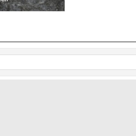
V-Press s.r.o.
Redakce
U Stadionu 157
Předplatné
266 01 Beroun