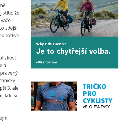
lně
stíte, že
 váže
o zdejší
ednotlivé
blízkosti
e a
řipravený
chnický
ší 3, ale
, kde si
jnili
.