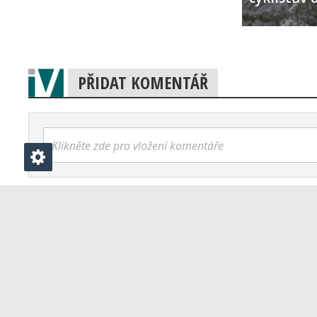
PŘIDAT KOMENTÁŘ
Klikněte zde pro vložení komentáře
Vydavatelství V-Press s.r.o.