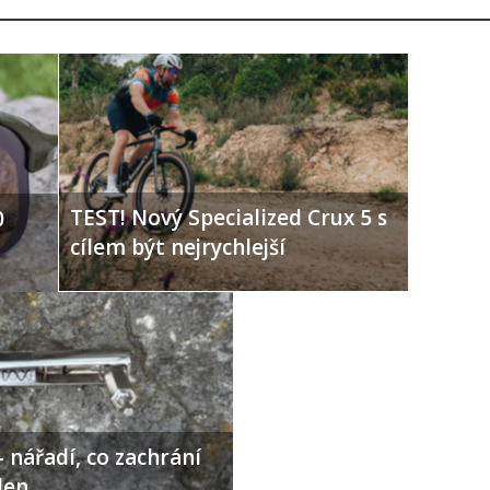
TEST! Nový Specialized Crux 5 s
0
cílem být nejrychlejší
 nářadí, co zachrání
den