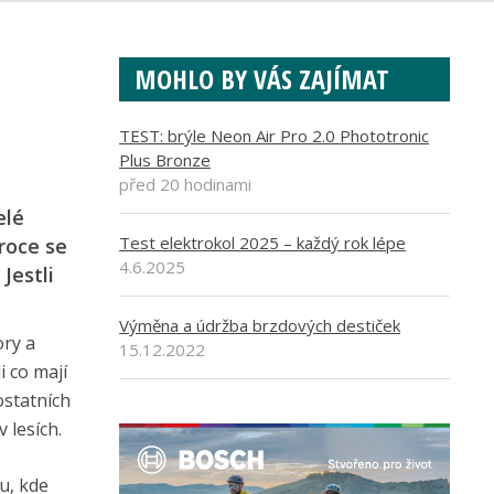
MOHLO BY VÁS ZAJÍMAT
TEST: brýle Neon Air Pro 2.0 Phototronic
Plus Bronze
před 20 hodinami
elé
Test elektrokol 2025 – každý rok lépe
roce se
4.6.2025
Jestli
Výměna a údržba brzdových destiček
ory a
15.12.2022
i co mají
ostatních
 lesích.
u, kde