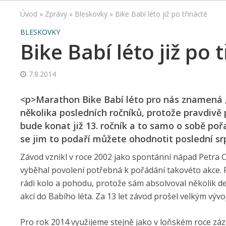
Úvod
»
Zprávy
»
Bleskovky
»
Bike Babí léto již po třinácté
BLESKOVKY
Bike Babí léto již po 
7.8.2014
<p>Marathon Bike Babí léto pro nás znamená „
několika posledních ročníků, protože pravdivě 
bude konat již 13. ročník a to samo o sobě poř
se jim to podaří můžete ohodnotit poslední s
Závod vznikl v roce 2002 jako spontánní nápad Petra Ci
vyběhal povolení potřebná k pořádání takovéto akce. P
rádi kolo a pohodu, protože sám absolvoval několik des
akcí do Babího léta. Za 13 let závod prošel velkým výv
Pro rok 2014 využijeme stejně jako v loňském roce zá