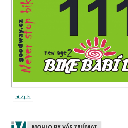
◄ Zpět
MOHLO BY VÁS ZAJÍMAT