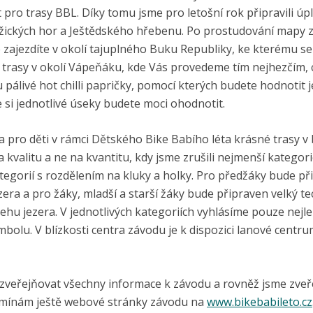
pro trasy BBL. Díky tomu jsme pro letošní rok připravili úp
užických hor a Ještědského hřebenu. Po prostudování mapy zji
ce zajezdíte v okolí tajuplného Buku Republiky, ke kterému se
t trasy v okolí Vápeňáku, kde Vás provedeme tím nejhezčím, c
 pálivé hot chilli papričky, pomocí kterých budete hodnotit j
 si jednotlivé úseky budete moci ohodnotit.
a pro děti v rámci Dětského Bike Babího léta krásné trasy v 
 kvalitu a ne na kvantitu, kdy jsme zrušili nejmenší kategori
ategorií s rozdělením na kluky a holky. Pro předžáky bude p
zera a pro žáky, mladší a starší žáky bude připraven velký te
 jezera. V jednotlivých kategoriích vyhlásíme pouze nejlep
lu. V blízkosti centra závodu je k dispozici lanové centrum
veřejňovat všechny informace k závodu a rovněž jsme zveře
omínám ještě webové stránky závodu na
www.bikebabileto.cz