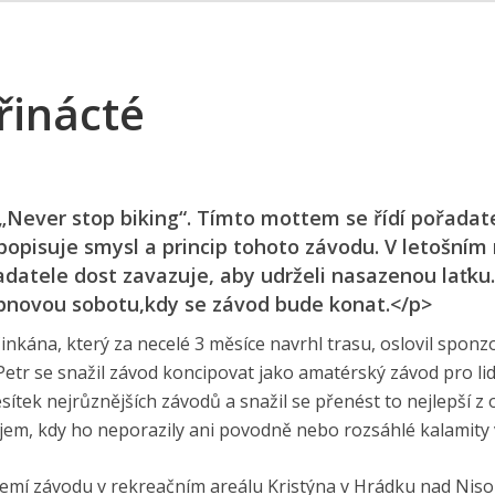
třinácté
Never stop biking“. Tímto mottem se řídí pořadat
popisuje smysl a princip tohoto závodu. V letošním 
adatele dost zavazuje, aby udrželi nasazenou laťku. 
rpnovou sobotu,kdy se závod bude konat.</p>
nkána, který za necelé 3 měsíce navrhl trasu, oslovil sponz
etr se snažil závod koncipovat jako amatérský závod pro lid
ítek nejrůznějších závodů a snažil se přenést to nejlepší z 
ojem, kdy ho neporazily ani povodně nebo rozsáhlé kalamity v
zemí závodu v rekreačním areálu Kristýna v Hrádku nad Niso