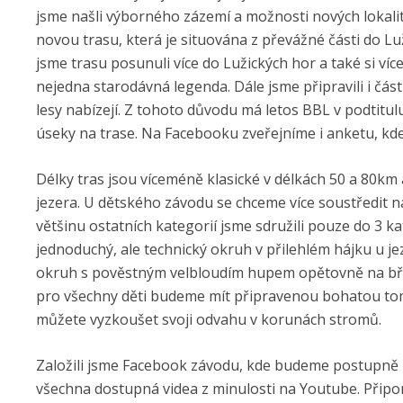
jsme našli výborného zázemí a možnosti nových lokalit 
novou trasu, která je situována z převážné části do L
jsme trasu posunuli více do Lužických hor a také si ví
nejedna starodávná legenda. Dále jsme připravili i čás
lesy nabízejí. Z tohoto důvodu má letos BBL v podtitulu
úseky na trase. Na Facebooku zveřejníme i anketu, kde
Délky tras jsou víceméně klasické v délkách 50 a 80km 
jezera. U dětského závodu se chceme více soustředit na
většinu ostatních kategorií jsme sdružili pouze do 3 k
jednoduchý, ale technický okruh v přilehlém hájku u je
okruh s pověstným velbloudím hupem opětovně na břehu
pro všechny děti budeme mít připravenou bohatou tombo
můžete vyzkoušet svoji odvahu v korunách stromů.
Založili jsme Facebook závodu, kde budeme postupně z
všechna dostupná videa z minulosti na Youtube. Přip