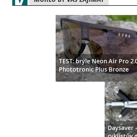
TEST: brýle Neon Air Pro 2.
Phototronic Plus Bronze
Daysaver –
cyklistův 