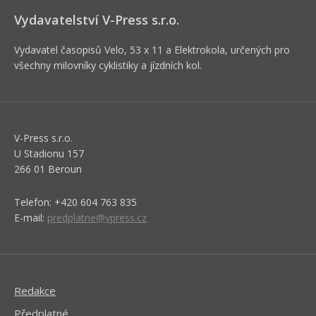
Vydavatelství V-Press s.r.o.
Vydavatel časopisů Velo, 53 x 11 a Elektrokola, určených pro
všechny milovníky cyklistiky a jízdních kol.
V-Press s.r.o.
U Stadionu 157
266 01 Beroun
Telefon: +420 604 763 835
E-mail:
predplatne@vpress.cz
Redakce
Předplatné