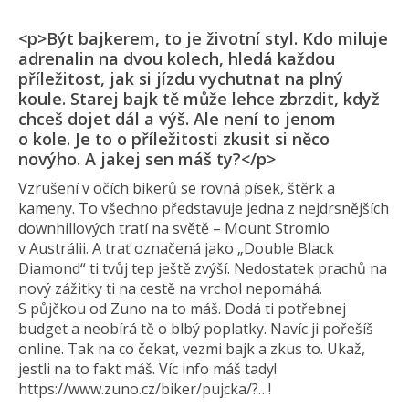
<p>Být bajkerem, to je životní styl. Kdo miluje
adrenalin na dvou kolech, hledá každou
příležitost, jak si jízdu vychutnat na plný
koule. Starej bajk tě může lehce zbrzdit, když
chceš dojet dál a výš. Ale není to jenom
o kole. Je to o příležitosti zkusit si něco
novýho. A jakej sen máš ty?</p>
Vzrušení v očích bikerů se rovná písek, štěrk a
kameny. To všechno představuje jedna z nejdrsnějších
downhillových tratí na světě – Mount Stromlo
v Austrálii. A trať označená jako „Double Black
Diamond“ ti tvůj tep ještě zvýší. Nedostatek prachů na
nový zážitky ti na cestě na vrchol nepomáhá.
S půjčkou od Zuno na to máš. Dodá ti potřebnej
budget a neobírá tě o blbý poplatky. Navíc ji pořešíš
online. Tak na co čekat, vezmi bajk a zkus to. Ukaž,
jestli na to fakt máš. Víc info máš tady!
https://www.zuno.cz/biker/pujcka/?…!