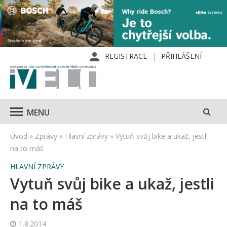
REGISTRACE
PŘIHLÁŠENÍ
MENU
Úvod
»
Zprávy
»
Hlavní zprávy
»
Vytuň svůj bike a ukaž, jestli
na to máš
HLAVNÍ ZPRÁVY
Vytuň svůj bike a ukaž, jestli
na to máš
1.8.2014