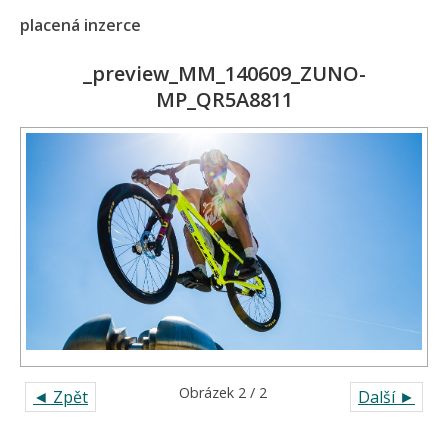
placená inzerce
_preview_MM_140609_ZUNO-
MP_QR5A8811
Obrázek 2 / 2
◄ Zpět
Další ►