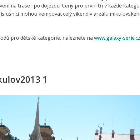
ení na trase i po dojezdu! Ceny pro první tři v každé kategor
 příslušníci mohou kempovat celý víkend v areálu mikulovské
vodů pro dětské kategorie, naleznete na
www.galaxy-serie.c
kulov2013 1