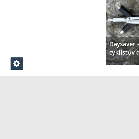
Daysaver –
cyklistův 
PŘIDAT KOMENTÁŘ
Klikněte zde pro vložení komentáře