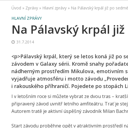
Úvod
»
Zprávy
»
Hlavní zprávy
»
Na Pálavský krpál již po sedmé
HLAVNÍ ZPRÁVY
Na Pálavský krpál ji
31.7.2014
<p>Pálavský krpál, který se letos koná již po 
závodem v Galaxy sérii. Kromě snahy pořadatelů
nádherným prostředím Mikulova, emotivním st
vyjadřuje atmosféru i motto závodu „Provede
i rakouského příhraničí. Pojedete po stopách L
I v letošním roce si můžete vybrat ze dvou tras – krat
připravený závod uvnitř letního amfiteátru. Trať je stejn
Autorem tratě je aktivní úspěšný závodník Milan Bach
Start závodu proběhne opět v atraktivním prostředí 