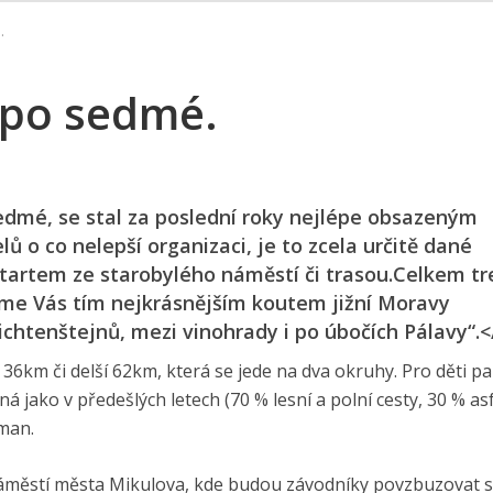
.
ž po sedmé.
sedmé, se stal za poslední roky nejlépe obsazeným
 o co nelepší organizaci, je to zcela určitě dané
artem ze starobylého náměstí či trasou.Celkem tr
me Vás tím nejkrásnějším koutem jižní Moravy
ichtenštejnů, mezi vinohrady i po úbočích Pálavy“.<
ší 36km či delší 62km, která se jede na dva okruhy. Pro děti 
á jako v předešlých letech (70 % lesní a polní cesty, 30 % asf
man.
náměstí města Mikulova, kde budou závodníky povzbuzovat 