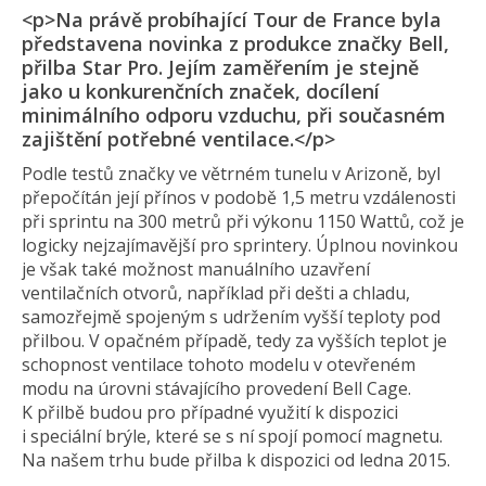
<p>Na právě probíhající Tour de France byla
představena novinka z produkce značky Bell,
přilba Star Pro. Jejím zaměřením je stejně
jako u konkurenčních značek, docílení
minimálního odporu vzduchu, při současném
zajištění potřebné ventilace.</p>
Podle testů značky ve větrném tunelu v Arizoně, byl
přepočítán její přínos v podobě 1,5 metru vzdálenosti
při sprintu na 300 metrů při výkonu 1150 Wattů, což je
logicky nejzajímavější pro sprintery. Úplnou novinkou
je však také možnost manuálního uzavření
ventilačních otvorů, například při dešti a chladu,
samozřejmě spojeným s udržením vyšší teploty pod
přilbou. V opačném případě, tedy za vyšších teplot je
schopnost ventilace tohoto modelu v otevřeném
modu na úrovni stávajícího provedení Bell Cage.
K přilbě budou pro případné využití k dispozici
i speciální brýle, které se s ní spojí pomocí magnetu.
Na našem trhu bude přilba k dispozici od ledna 2015.