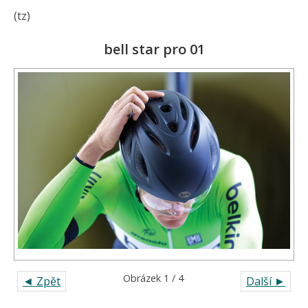
(tz)
bell star pro 01
Obrázek 1 / 4
◄ Zpět
Další ►