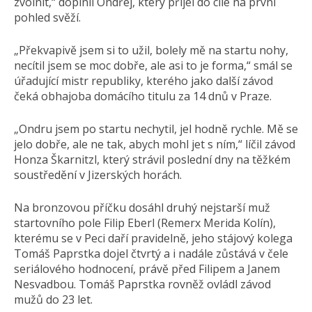
zvolnit,“ doplnil Ondřej, který přijel do cíle na první
pohled svěží.
„Překvapivě jsem si to užil, bolely mě na startu nohy,
necítil jsem se moc dobře, ale asi to je forma,“ smál se
úřadující mistr republiky, kterého jako další závod
čeká obhajoba domácího titulu za 14 dnů v Praze.
„Ondru jsem po startu nechytil, jel hodně rychle. Mě se
jelo dobře, ale ne tak, abych mohl jet s ním,“ líčil závod
Honza Škarnitzl, který strávil poslední dny na těžkém
soustředění v Jizerských horách.
Na bronzovou příčku dosáhl druhý nejstarší muž
startovního pole Filip Eberl (Remerx Merida Kolín),
kterému se v Peci daří pravidelně, jeho stájový kolega
Tomáš Paprstka dojel čtvrtý a i nadále zůstává v čele
seriálového hodnocení, právě před Filipem a Janem
Nesvadbou. Tomáš Paprstka rovněž ovládl závod
mužů do 23 let.