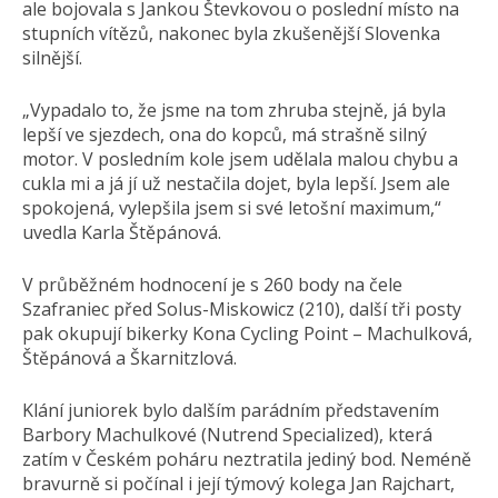
ale bojovala s Jankou Števkovou o poslední místo na
stupních vítězů, nakonec byla zkušenější Slovenka
silnější.
„Vypadalo to, že jsme na tom zhruba stejně, já byla
lepší ve sjezdech, ona do kopců, má strašně silný
motor. V posledním kole jsem udělala malou chybu a
cukla mi a já jí už nestačila dojet, byla lepší. Jsem ale
spokojená, vylepšila jsem si své letošní maximum,“
uvedla Karla Štěpánová.
V průběžném hodnocení je s 260 body na čele
Szafraniec před Solus-Miskowicz (210), další tři posty
pak okupují bikerky Kona Cycling Point – Machulková,
Štěpánová a Škarnitzlová.
Klání juniorek bylo dalším parádním představením
Barbory Machulkové (Nutrend Specialized), která
zatím v Českém poháru neztratila jediný bod. Neméně
bravurně si počínal i její týmový kolega Jan Rajchart,