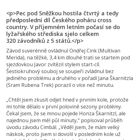
<p>Pec pod Sněžkou hostila čtvrtý a tedy
předposlední díl Českého poháru cross
country. V příjemném letním počasí se do
lyžařského střediska sjelo celkem
320 závodníků z 5 států.</p>
Závod suverénně ovládnul Ondřej Cink (Multivan
Merida), na těžké, 3,4 km dlouhé trati se startem pod
sjezdovkou Javor zvítězil stylem start-cíl.
Šestiokruhový souboj se soupeři zvládnul bez
jediného problému a druhého v pořadí Jana Škarnitzla
(Sram Rubena Trek) porazil o více než minutu.
„Chtěl jsem zkusit odjet hned v prvním kole, protože
mi tohle dělalo v první polovině sezony problémy.
Čekal jsem, že se mnou pojede Honza Škarnitzl, ale
najednou jsem měl půl minuty,“ popisoval průběh
úvodu závodu Cimbál. „Věděl jsem, že mám velký
náskok, proto jsem si dovolil v posledním kole už