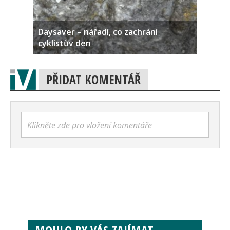
Daysaver – nářadí, co zachrání
cyklistův den
PŘIDAT KOMENTÁŘ
Klikněte zde pro vložení komentáře