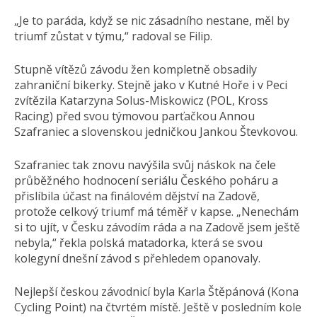
„Je to paráda, když se nic zásadního nestane, měl by
triumf zůstat v týmu,“ radoval se Filip.
Stupně vítězů závodu žen kompletně obsadily
zahraniční bikerky. Stejně jako v Kutné Hoře i v Peci
zvítězila Katarzyna Solus-Miskowicz (POL, Kross
Racing) před svou týmovou parťačkou Annou
Szafraniec a slovenskou jedničkou Jankou Števkovou.
Szafraniec tak znovu navýšila svůj náskok na čele
průběžného hodnocení seriálu Českého poháru a
přislíbila účast na finálovém dějství na Zadově,
protože celkový triumf má téměř v kapse. „Nenechám
si to ujít, v Česku závodím ráda a na Zadově jsem ještě
nebyla,“ řekla polská matadorka, která se svou
kolegyní dnešní závod s přehledem opanovaly.
Nejlepší českou závodnicí byla Karla Štěpánová (Kona
Cycling Point) na čtvrtém místě. Ještě v posledním kole