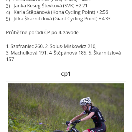
Janka Keseg Števková (SVK) +2:21
Karla Štěpánová (Kona Cycling Point) +2:56
Jitka Škarnitzlová (Giant Cycling Point) +4:33
Průběžné pořadí ČP po 4. závodě:
1. Szafraniec 260, 2. Solus-Miskowicz 210,
3. Machulková 191, 4. Štěpánová 185, 5. Škarnitzlová
157
cp1