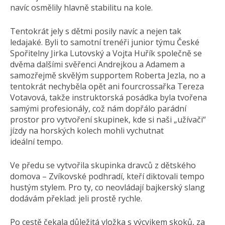
navíc osmělily hlavně stabilitu na kole.
Tentokrát jely s dětmi posily navíc a nejen tak
ledajaké. Byli to samotní trenéři junior týmu České
Spořitelny Jirka Lutovský a Vojta Huřík společně se
dvěma dalšími svěřenci Andrejkou a Adamem a
samozřejmě skvělým supportem Roberta Jezla, no a
tentokrát nechyběla opět ani fourcrossařka Tereza
Votavová, takže instruktorská posádka byla tvořena
samými profesionály, což nám dopřálo parádní
prostor pro vytvoření skupinek, kde si naši „užívači“
jízdy na horských kolech mohli vychutnat
ideální tempo.
Ve předu se vytvořila skupinka dravců z dětského
domova – Zvíkovské podhradí, kteří diktovali tempo
hustým stylem. Pro ty, co neovládají bajkerský slang
dodávám překlad: jeli prostě rychle.
Po cestě čekala důležitá vložka s výcvikem skoků, za