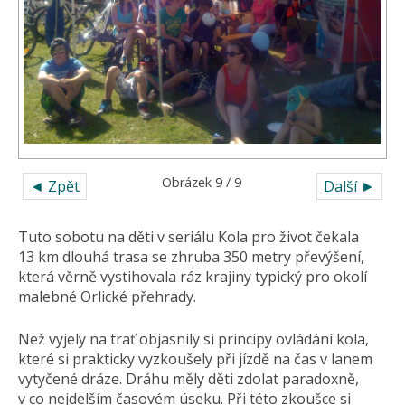
Obrázek 9 / 9
◄ Zpět
Další ►
Tuto sobotu na děti v seriálu Kola pro život čekala
13 km dlouhá trasa se zhruba 350 metry převýšení,
která věrně vystihovala ráz krajiny typický pro okolí
malebné Orlické přehrady.
Než vyjely na trať objasnily si principy ovládání kola,
které si prakticky vyzkoušely při jízdě na čas v lanem
vytyčené dráze. Dráhu měly děti zdolat paradoxně,
v co nejdelším časovém úseku. Při této zkoušce si