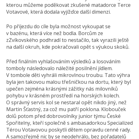
kterou můžeme poděkovat zkušené matadorce Terce
Votavové, která dodala vyjížďce další dimenzi.
Po příjezdu do cíle byla možnost vykoupat se
v bazénu, která více než bodla. Borcům ze
zZvíkovského podhradí to nestačilo, tak vyrazili ještě
na další okruh, kde pokračovali opět s výukou skoků.
Před finálním vyhlašováním výsledků a losováním
tomboly následovalo náležité posilnění jídlem.
V tombole děti vyhráli mikrovlnou troubu. Tato výhra
byla jen takovou malou třešničkou na dortu, který byl
upečen zejména krásnými zážitky nás milovníků
pohybu v krásném prostředí na horských kolech.
O správný servis kol se nestaral opět nikdo jiný, než
Martin Šťastný, za což mu patří poklona. Klobouček
dolů potom před dobrovolníky junior týmu České
Spořitelny, kteří společně s ambasadorkou Specialized
Térou Votavovou poskytli dětem opravdu cenné rady.
A samozřejmě nic by se neodehrálo, bez pořadatelů