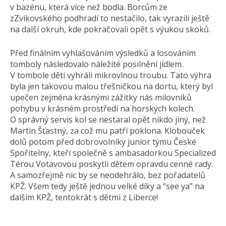
v bazénu, která více než bodla. Borcům ze
zZvíkovského podhradí to nestačilo, tak vyrazili ještě
na další okruh, kde pokračovali opět s výukou skoků.
Před finálním vyhlašováním výsledků a losováním
tomboly následovalo náležité posilnění jídlem.
V tombole děti vyhráli mikrovlnou troubu. Tato výhra
byla jen takovou malou třešničkou na dortu, který byl
upečen zejména krásnými zážitky nás milovníků
pohybu v krásném prostředí na horských kolech.
O správný servis kol se nestaral opět nikdo jiný, než
Martin Šťastný, za což mu patří poklona. Klobouček
dolů potom před dobrovolníky junior týmu České
Spořitelny, kteří společně s ambasadorkou Specialized
Térou Votavovou poskytli dětem opravdu cenné rady.
A samozřejmě nic by se neodehrálo, bez pořadatelů
KPŽ. Všem tedy ještě jednou velké díky a “see ya” na
dalším KPŽ, tentokrát s dětmi z Liberce!