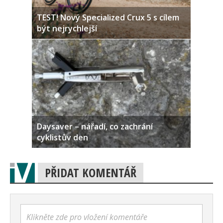
TEST! Nový Specialized Crux 5 s cílem
být nejrychlejší
Daysaver – nářadí, co zachrání
cyklistův den
PŘIDAT KOMENTÁŘ
Klikněte zde pro vložení komentáře