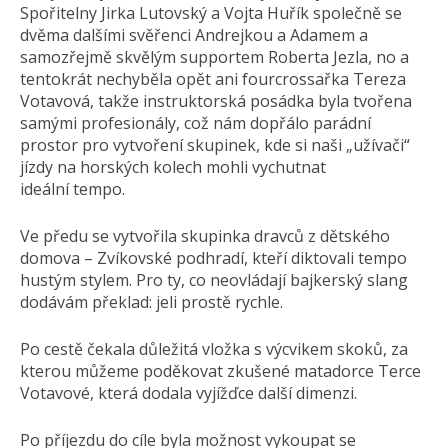
Spořitelny Jirka Lutovský a Vojta Huřík společně se
dvěma dalšími svěřenci Andrejkou a Adamem a
samozřejmě skvělým supportem Roberta Jezla, no a
tentokrát nechyběla opět ani fourcrossařka Tereza
Votavová, takže instruktorská posádka byla tvořena
samými profesionály, což nám dopřálo parádní
prostor pro vytvoření skupinek, kde si naši „užívači“
jízdy na horských kolech mohli vychutnat
ideální tempo.
Ve předu se vytvořila skupinka dravců z dětského
domova – Zvíkovské podhradí, kteří diktovali tempo
hustým stylem. Pro ty, co neovládají bajkerský slang
dodávám překlad: jeli prostě rychle.
Po cestě čekala důležitá vložka s výcvikem skoků, za
kterou můžeme poděkovat zkušené matadorce Terce
Votavové, která dodala vyjížďce další dimenzi.
Po příjezdu do cíle byla možnost vykoupat se