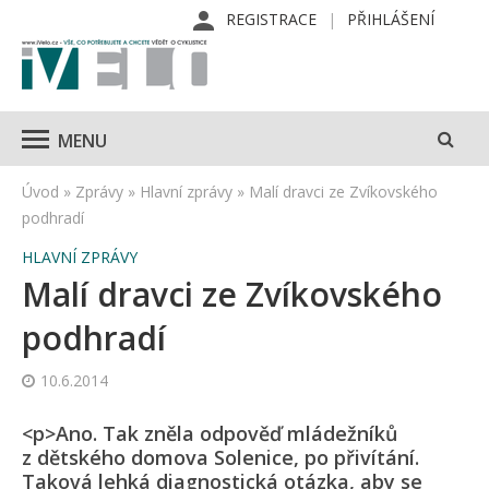
REGISTRACE
PŘIHLÁŠENÍ
MENU
Úvod
»
Zprávy
»
Hlavní zprávy
»
Malí dravci ze Zvíkovského
podhradí
HLAVNÍ ZPRÁVY
Malí dravci ze Zvíkovského
podhradí
10.6.2014
<p>Ano. Tak zněla odpověď mládežníků
z dětského domova Solenice, po přivítání.
Taková lehká diagnostická otázka, aby se