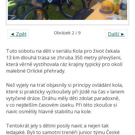
Obrázek 2 / 9
◄ Zpět
Další ►
Tuto sobotu na děti v seriálu Kola pro život čekala
13 km dlouhá trasa se zhruba 350 metry převýšení,
která věrně vystihovala ráz krajiny typický pro okolí
malebné Orlické přehrady.
Než vyjely na trať objasnily si principy ovládání kola,
které si prakticky vyzkoušely při jízdě na čas v lanem
vytyčené dráze. Dráhu měly děti zdolat paradoxně,
v co nejdelším časovém úseku. Při této zkoušce si
navíc osmělily hlavně stabilitu na kole.
Tentokrát jely s dětmi posily navíc a nejen tak
ledajaké. Byli to samotní trenéři junior týmu České