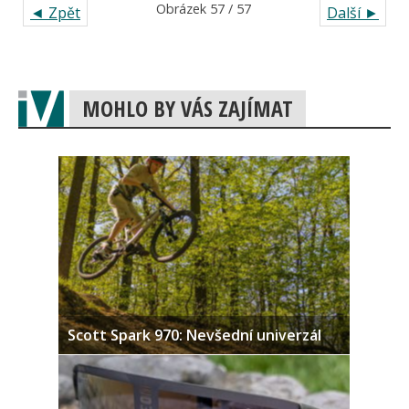
Obrázek 57 / 57
◄ Zpět
Další ►
MOHLO BY VÁS ZAJÍMAT
Scott Spark 970: Nevšední univerzál