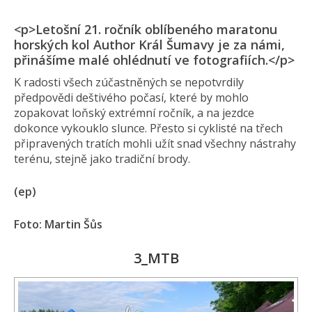
<p>Letošní 21. ročník oblíbeného maratonu
horských kol Author Král Šumavy je za námi,
přinášíme malé ohlédnutí ve fotografiích.</p>
K radosti všech zúčastněných se nepotvrdily
předpovědi deštivého počasí, které by mohlo
zopakovat loňský extrémní ročník, a na jezdce
dokonce vykouklo slunce. Přesto si cyklisté na třech
připravených tratích mohli užít snad všechny nástrahy
terénu, stejně jako tradiční brody.
(ep)
Foto: Martin Šůs
3_MTB