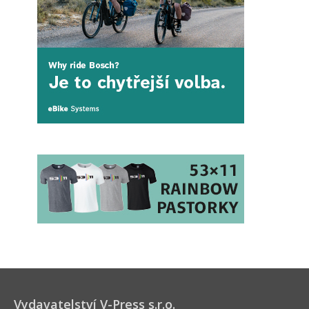
Vydavatelství V-Press s.r.o.