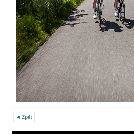
◄ Zpět