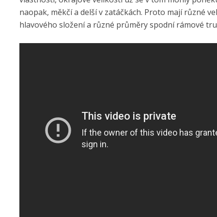
naopak, měkčí a delší v zatáčkách. Proto mají různé 
hlavového složení a různé průměry spodní rámové trub