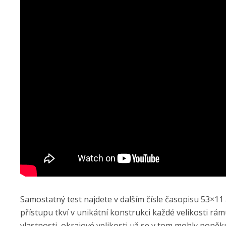
Samostatný test najdete v dalším čísle časopisu 53×11
přístupu tkví v unikátní konstrukci každé velikosti rá
vlastnosti, okrajové velikosti už se v tom mohly poně