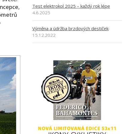
Test elektrokol 2025 – každý rok lépe
oncepce,
4.6.2025
lometrů
o
Výměna a údržba brzdových destiček
15.12.2022