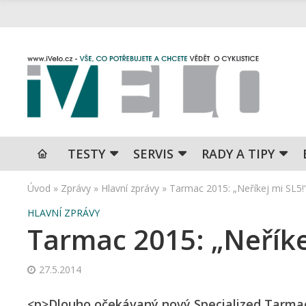
TESTY
SERVIS
RADY A TIPY
Úvod
»
Zprávy
»
Hlavní zprávy
»
Tarmac 2015: „Neříkej mi SL5!
HLAVNÍ ZPRÁVY
Tarmac 2015: „Neříke
27.5.2014
<p>Dlouho očekávaný nový Specialized Tarmac, 