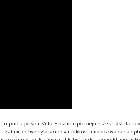
 a report v příštím Velu. Prozatím přiznejme, že podstata no
mu. Zatímco dříve byla středová velikosti dimenzována na opt
kud rozcházet, malé rámy mohly být tvrdé a nepoddajné, vel