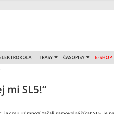
ELEKTROKOLA
TRASY
ČASOPISY
E-SHOP
“
j mi SL5!“
jak mu už mnozí začali samovolně říkat SL5, je na