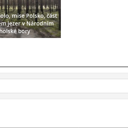
olo, mise Polsko, část
lem jezer v Národním
holské bory