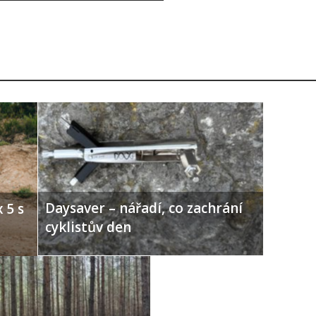
Daysaver – nářadí, co zachrání
 5 s
cyklistův den