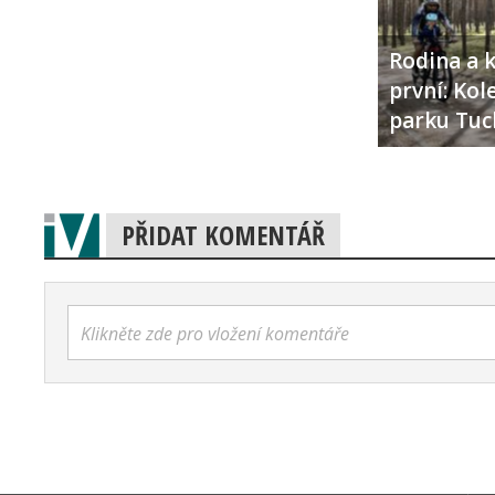
Rodina a k
první: Ko
parku Tuc
PŘIDAT KOMENTÁŘ
Klikněte zde pro vložení komentáře