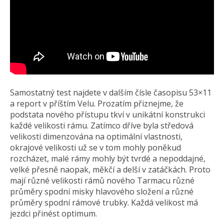
Samostatný test najdete v dalším čísle časopisu 53×11
a report v příštím Velu. Prozatím přiznejme, že
podstata nového přístupu tkví v unikátní konstrukci
každé velikosti rámu. Zatímco dříve byla středová
velikosti dimenzována na optimální vlastnosti,
okrajové velikosti už se v tom mohly poněkud
rozcházet, malé rámy mohly být tvrdé a nepoddajné,
velké přesně naopak, měkčí a delší v zatáčkách. Proto
mají různé velikosti rámů nového Tarmacu různé
průměry spodní misky hlavového složení a různé
průměry spodní rámové trubky. Každá velikost má
jezdci přinést optimum.