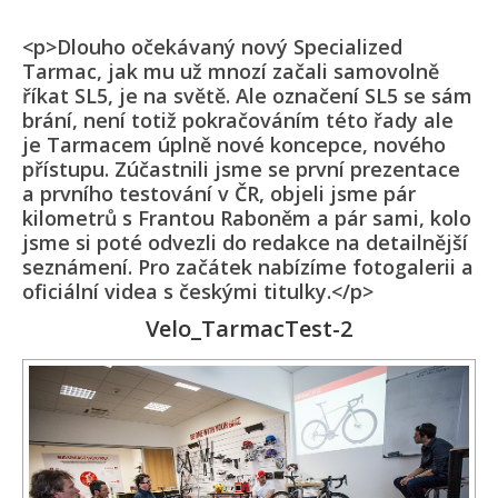
<p>Dlouho očekávaný nový Specialized
Tarmac, jak mu už mnozí začali samovolně
říkat SL5, je na světě. Ale označení SL5 se sám
brání, není totiž pokračováním této řady ale
je Tarmacem úplně nové koncepce, nového
přístupu. Zúčastnili jsme se první prezentace
a prvního testování v ČR, objeli jsme pár
kilometrů s Frantou Raboněm a pár sami, kolo
jsme si poté odvezli do redakce na detailnější
seznámení. Pro začátek nabízíme fotogalerii a
oficiální videa s českými titulky.</p>
Velo_TarmacTest-2