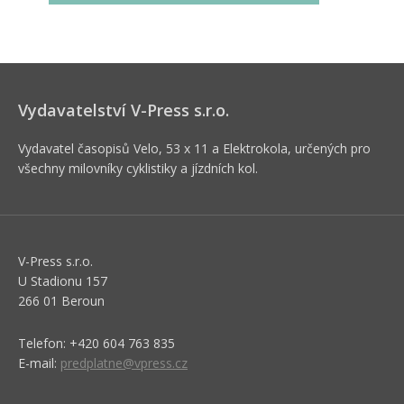
Vydavatelství V-Press s.r.o.
Vydavatel časopisů Velo, 53 x 11 a Elektrokola, určených pro
všechny milovníky cyklistiky a jízdních kol.
V-Press s.r.o.
U Stadionu 157
266 01 Beroun
Telefon: +420 604 763 835
E-mail:
predplatne@vpress.cz