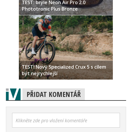
TEST: brýle Neon Air Pro 2.0
Phototronic Plus Bronze
TEST! Nový Specialized Crux 5 s cílem
být nejrychlejší
PŘIDAT KOMENTÁŘ
Klikněte zde pro vložení komentáře