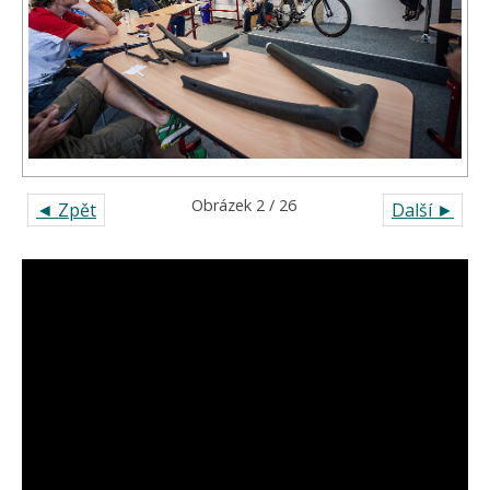
Obrázek 2 / 26
◄ Zpět
Další ►