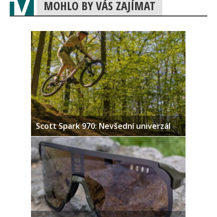
MOHLO BY VÁS ZAJÍMAT
Scott Spark 970: Nevšední univerzál