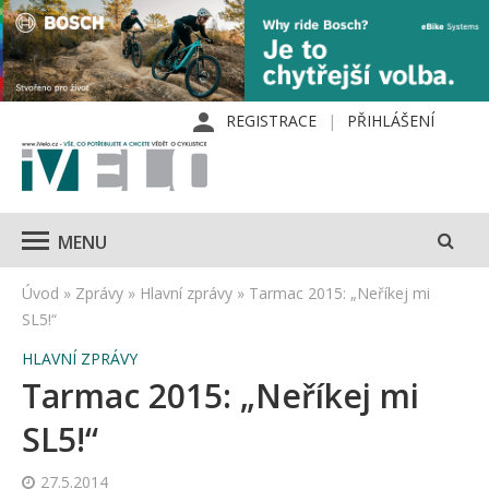
REGISTRACE
PŘIHLÁŠENÍ
MENU
Úvod
»
Zprávy
»
Hlavní zprávy
»
Tarmac 2015: „Neříkej mi
SL5!“
HLAVNÍ ZPRÁVY
Tarmac 2015: „Neříkej mi
SL5!“
27.5.2014