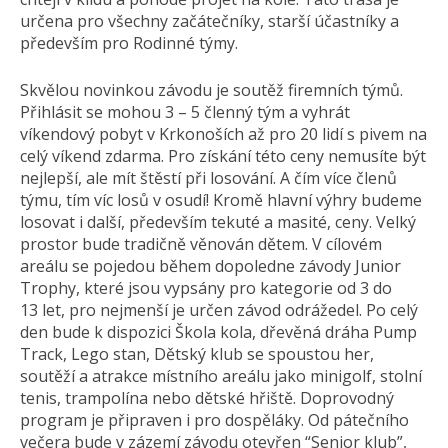
určena pro všechny začátečníky, starší účastníky a
především pro Rodinné týmy.
Skvělou novinkou závodu je soutěž firemních týmů.
Přihlásit se mohou 3 – 5 členný tým a vyhrát
víkendový pobyt v Krkonoších až pro 20 lidí s pivem na
celý víkend zdarma. Pro získání této ceny nemusíte být
nejlepší, ale mít štěstí při losování. A čím více členů
týmu, tím víc losů v osudí! Kromě hlavní výhry budeme
losovat i další, především tekuté a masité, ceny. Velký
prostor bude tradičně věnován dětem. V cílovém
areálu se pojedou během dopoledne závody Junior
Trophy, které jsou vypsány pro kategorie od 3 do
13 let, pro nejmenší je určen závod odrážedel. Po celý
den bude k dispozici Škola kola, dřevěná dráha Pump
Track, Lego stan, Dětský klub se spoustou her,
soutěží a atrakce místního areálu jako minigolf, stolní
tenis, trampolína nebo dětské hřiště. Doprovodný
program je připraven i pro dospěláky. Od pátečního
večera bude v zázemí závodu otevřen “Senior klub”,