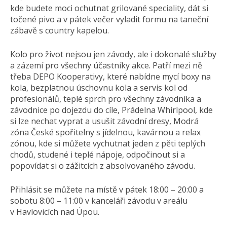
kde budete moci ochutnat grilované speciality, dát si
točené pivo a v pátek večer vyladit formu na taneční
zábavě s country kapelou.
Kolo pro život nejsou jen závody, ale i dokonalé služby
a zázemí pro všechny účastníky akce. Patří mezi ně
třeba DEPO Kooperativy, které nabídne mycí boxy na
kola, bezplatnou úschovnu kola a servis kol od
profesionálů, teplé sprch pro všechny závodníka a
závodnice po dojezdu do cíle, Prádelna Whirlpool, kde
si lze nechat vyprat a usušit závodní dresy, Modrá
zóna České spořitelny s jídelnou, kavárnou a relax
zónou, kde si můžete vychutnat jeden z pěti teplých
chodů, studené i teplé nápoje, odpočinout si a
popovídat si o zážitcích z absolvovaného závodu.
Přihlásit se můžete na místě v pátek 18:00 – 20:00 a
sobotu 8:00 – 11:00 v kanceláři závodu v areálu
v Havlovicích nad Úpou.