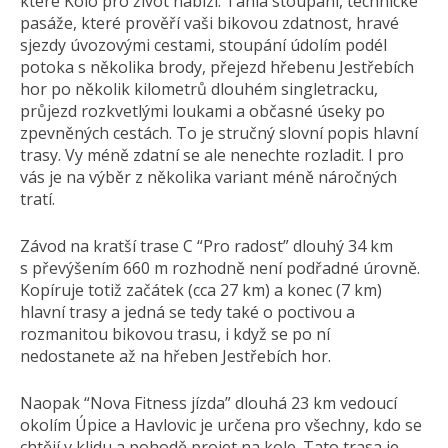
které Kolo pro život nabízí. Táhlá stoupání, technické
pasáže, které prověří vaši bikovou zdatnost, hravé
sjezdy úvozovými cestami, stoupání údolím podél
potoka s několika brody, přejezd hřebenu Jestřebích
hor po několik kilometrů dlouhém singletracku,
průjezd rozkvetlými loukami a občasné úseky po
zpevněných cestách. To je stručný slovní popis hlavní
trasy. Vy méně zdatní se ale nenechte rozladit. I pro
vás je na výběr z několika variant méně náročných
tratí.
Závod na kratší trase C “Pro radost” dlouhý 34 km
s převýšením 660 m rozhodně není podřadné úrovně.
Kopíruje totiž začátek (cca 27 km) a konec (7 km)
hlavní trasy a jedná se tedy také o poctivou a
rozmanitou bikovou trasu, i když se po ní
nedostanete až na hřeben Jestřebích hor.
Naopak “Nova Fitness jízda” dlouhá 23 km vedoucí
okolím Úpice a Havlovic je určena pro všechny, kdo se
chtějí v klidu a pohodě projet na kole. Tato trasa je