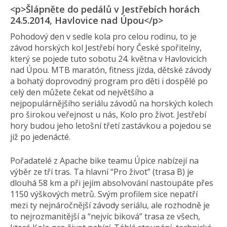
<p>Šlápněte do pedálů v Jestřebích horách
24.5.2014, Havlovice nad Úpou</p>
Pohodový den v sedle kola pro celou rodinu, to je
závod horských kol Jestřebí hory České spořitelny,
který se pojede tuto sobotu 24. května v Havlovicích
nad Úpou. MTB maratón, fitness jízda, dětské závody
a bohatý doprovodný program pro děti i dospělé po
celý den můžete čekat od největšího a
nejpopulárnějšího seriálu závodů na horských kolech
pro širokou veřejnost u nás, Kolo pro život. Jestřebí
hory budou jeho letošní třetí zastávkou a pojedou se
již po jedenácté.
Pořadatelé z Apache bike teamu Úpice nabízejí na
výběr ze tří tras. Ta hlavní “Pro život” (trasa B) je
dlouhá 58 km a při jejím absolvování nastoupáte přes
1150 výškových metrů. Svým profilem sice nepatří
mezi ty nejnáročnější závody seriálu, ale rozhodně je
to nejrozmanitější a “nejvíc biková” trasa ze všech,