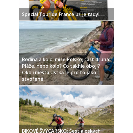
Speciál Tour de France už je tady!
Rodina a kolo, mise Polsko, část druhá:
Pláže, nebo kolo? Co takhle obojí?
Okolí města Ustka je pro to jako
stvořené
BIKOVÉ ŠVÝCARSKO: Šest alpských