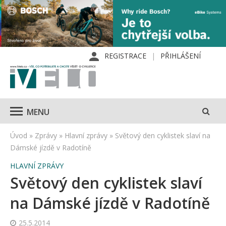
REGISTRACE
PŘIHLÁŠENÍ
MENU
Úvod
»
Zprávy
»
Hlavní zprávy
»
Světový den cyklistek slaví na
Dámské jízdě v Radotíně
HLAVNÍ ZPRÁVY
Světový den cyklistek slaví
na Dámské jízdě v Radotíně
25.5.2014