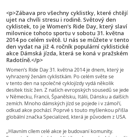
<p>Zábava pro všechny cyklistky, které chtějí
ujet na chvíli stresu i rodině. Světový den
cyklistek, to je Women's Ride Day, který slaví
milovnice tohoto sportu v sobotu 31. května
2014 po celém světě. U nás se můžete v tento
den vydat na již 4. ročník populární cyklistické
akce Dámská jízda, která se koná v pražském
Radotíně.</p>
Women’s Ride Day 31. května 2014 je dnem, který je
vyhrazený ženám cyklistkám. Po celém světe se
v tento den na společné cyklojízdy vydá několik
desítek tisíc žen. Z našich evropských sousedů se jede
v Německu, Francii, Španělsku, Itálii, Dánsku a dalších
zemích. Mnoho dámských jízd se pojede i v zámoří,
odkud akce pochází. Poprvé s touto myšlenkou přišla
globální značka Specialized, která je původem z USA.
„Hlavním cílem celé akce je budovaní komunity.