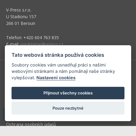
V-Press s.r.o.
U Stadionu 157
266 01 Beroun
Telefon: +420 604 763 835
E-mail:
predplatne@vpress.cz
Tato webová stránka používá cookies
Soubory cookies vám usnadňují práci s našimi
webovými stránkami a nám pomáhají naše stránky
Redakce
vylepšovat.
Nastavení cookies
Předplatné
Přijmout všechny cookies
Inzerce v časopise
Inzerce na www stránkách
Pouze nezbytné
Obchodní podmínky
Ochrana osobních údajů