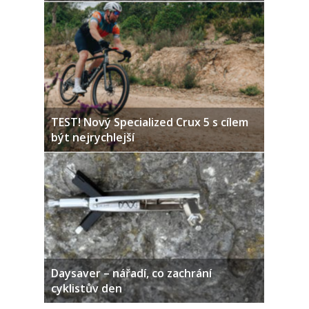
TEST! Nový Specialized Crux 5 s cílem
být nejrychlejší
Daysaver – nářadí, co zachrání
cyklistův den