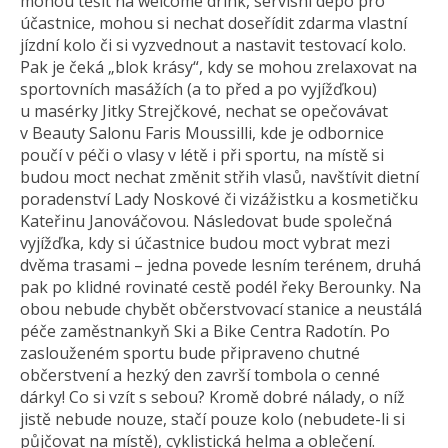
mohou těšit na welcome drink, servisní depo pro
účastnice, mohou si nechat doseřídit zdarma vlastní
jízdní kolo či si vyzvednout a nastavit testovací kolo.
Pak je čeká „blok krásy“, kdy se mohou zrelaxovat na
sportovních masážích (a to před a po vyjížďkou)
u masérky Jitky Strejčkové, nechat se opečovávat
v Beauty Salonu Faris Moussilli, kde je odbornice
poučí v péči o vlasy v létě i při sportu, na místě si
budou moct nechat změnit střih vlasů, navštívit dietní
poradenství Lady Noskové či vizážistku a kosmetičku
Kateřinu Janováčovou. Následovat bude společná
vyjížďka, kdy si účastnice budou moct vybrat mezi
dvěma trasami – jedna povede lesním terénem, druhá
pak po klidné rovinaté cestě podél řeky Berounky. Na
obou nebude chybět občerstvovací stanice a neustálá
péče zaměstnankyň Ski a Bike Centra Radotín. Po
zaslouženém sportu bude připraveno chutné
občerstvení a hezký den završí tombola o cenné
dárky! Co si vzít s sebou? Kromě dobré nálady, o níž
jistě nebude nouze, stačí pouze kolo (nebudete-li si
půjčovat na místě), cyklistická helma a oblečení.