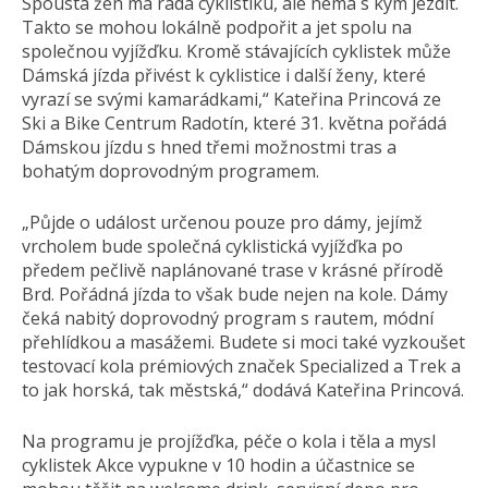
Spousta žen má ráda cyklistiku, ale nemá s kým jezdit.
Takto se mohou lokálně podpořit a jet spolu na
společnou vyjížďku. Kromě stávajících cyklistek může
Dámská jízda přivést k cyklistice i další ženy, které
vyrazí se svými kamarádkami,“ Kateřina Princová ze
Ski a Bike Centrum Radotín, které 31. května pořádá
Dámskou jízdu s hned třemi možnostmi tras a
bohatým doprovodným programem.
„Půjde o událost určenou pouze pro dámy, jejímž
vrcholem bude společná cyklistická vyjížďka po
předem pečlivě naplánované trase v krásné přírodě
Brd. Pořádná jízda to však bude nejen na kole. Dámy
čeká nabitý doprovodný program s rautem, módní
přehlídkou a masážemi. Budete si moci také vyzkoušet
testovací kola prémiových značek Specialized a Trek a
to jak horská, tak městská,“ dodává Kateřina Princová.
Na programu je projížďka, péče o kola i těla a mysl
cyklistek Akce vypukne v 10 hodin a účastnice se