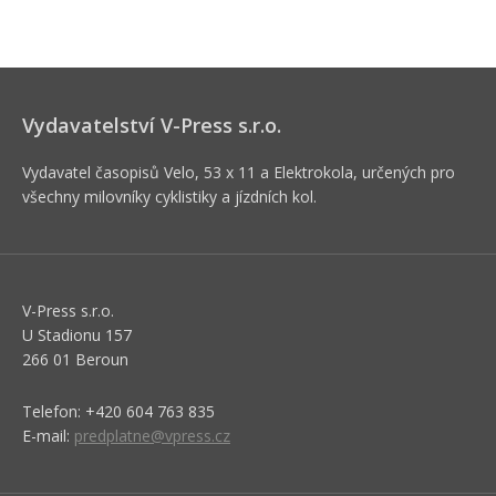
Vydavatelství V-Press s.r.o.
Vydavatel časopisů Velo, 53 x 11 a Elektrokola, určených pro
všechny milovníky cyklistiky a jízdních kol.
V-Press s.r.o.
U Stadionu 157
266 01 Beroun
Telefon: +420 604 763 835
E-mail:
predplatne@vpress.cz