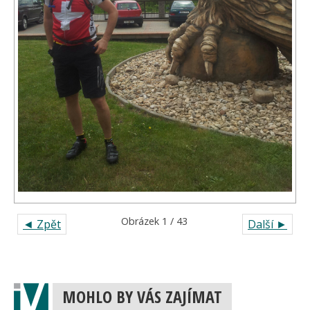
Obrázek 1 / 43
◄ Zpět
Další ►
MOHLO BY VÁS ZAJÍMAT