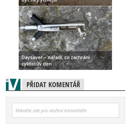
Daysaver – nářadí, co zachrání
cyklistův den
PŘIDAT KOMENTÁŘ
Klikněte zde pro vložení komentáře