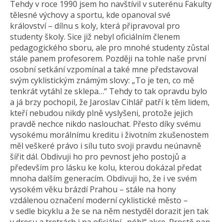
Tehdy v roce 1990 jsem ho navštívil v suterénu Fakulty
tělesné výchovy a sportu, kde opanoval své
království – dílnu s koly, která připravoval pro
studenty školy. Sice již nebyl oficiálním členem
pedagogického sboru, ale pro mnohé studenty zůstal
stále panem profesorem. Později na tohle naše první
osobní setkání vzpomínal a také mne představoval
svým cyklistickým známým slovy: „To je ten, co mě
tenkrát vytáhl ze sklepa…“ Tehdy to tak opravdu bylo
a já brzy pochopil, že Jaroslav Cihlář patří k těm lidem,
kteří nebudou nikdy plně vyslyšeni, protože jejich
pravdě nechce nikdo naslouchat. Přesto díky svému
vysokému morálnímu kreditu i životním zkušenostem
měl veškeré právo i sílu tuto svoji pravdu neúnavně
šířit dál. Obdivuji ho pro pevnost jeho postojů a
především pro lásku ke kolu, kterou dokázal předat
mnoha dalším generacím. Obdivuji ho, že i ve svém
vysokém věku brázdí Prahou – stále na hony
vzdálenou označení moderní cyklistické město –
v sedle bicyklu a že se na něm nestyděl dorazit jen tak