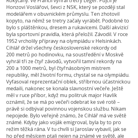
Rokycany. Ve Francii vyhrál tretry Legér. Půjčil je
Honzovi Voslářovi, ševci z NSK, který se později stal
modelářem v obuvnickém průmyslu. Ten zhotovil
kopyto, na němž se tretry začaly vyrábět. Podobné to
bylo s pláštěnkou, dresem a rukavicemi. Další akvizicí
byla sportovní pravidla, která přeložil. Závodil. V roce
1952 vrcholily přípravy na olympiádu v Helsinkách.
Cihlář držel všechny československé rekordy od
200 metrů po hodinovku, na soustředění v Moskvě
vyhrál tři ze čtyř závodů, vytvořil tamní rekordy na
200 a 1000 metrů, byl čtyřnásobným mistrem
republiky, měl životní formu, chystal se na olympiádu.
Vyfasoval reprezentační oblek, stříbrnou účastnickou
medaili, nakonec se konala slavnostní večeře. Ještě
měl v ruce příbor, když mu politruk major Havlík
oznámil, že se má po večeři odebrat ke své rotě –
právě si odbýval povinnou vojenskou službu. Nikam
nepojede. Bylo veřejně známo, že Cihlář má ve světě
známé. Kdyby jako voják emigroval, byla by to pro
režim těžká rána. V tu chvíli si Jaroslav vybavil, jak se
ho před měsícem ptali nejen na známé ve světě, ale