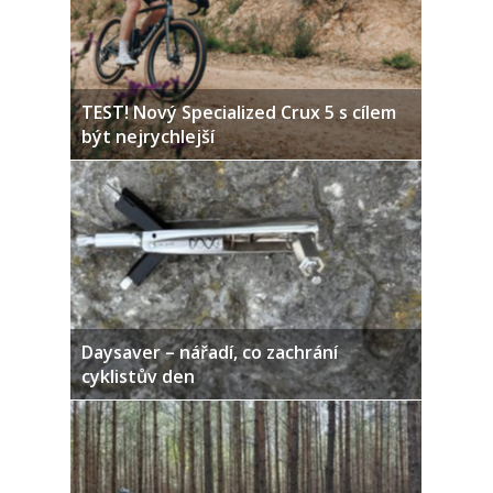
TEST! Nový Specialized Crux 5 s cílem
být nejrychlejší
Daysaver – nářadí, co zachrání
cyklistův den