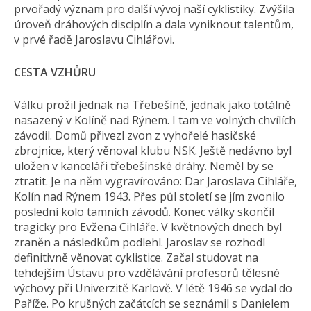
prvořadý význam pro další vývoj naší cyklistiky. Zvýšila
úroveň dráhových disciplín a dala vyniknout talentům,
v prvé řadě Jaroslavu Cihlářovi.
CESTA VZHŮRU
Válku prožil jednak na Třebešíně, jednak jako totálně
nasazený v Kolíně nad Rýnem. I tam ve volných chvílích
závodil. Domů přivezl zvon z vyhořelé hasičské
zbrojnice, který věnoval klubu NSK. Ještě nedávno byl
uložen v kanceláři třebešínské dráhy. Neměl by se
ztratit. Je na něm vygravírováno: Dar Jaroslava Cihláře,
Kolín nad Rýnem 1943. Přes půl století se jím zvonilo
poslední kolo tamních závodů. Konec války skončil
tragicky pro Evžena Cihláře. V květnových dnech byl
zraněn a následkům podlehl. Jaroslav se rozhodl
definitivně věnovat cyklistice. Začal studovat na
tehdejším Ústavu pro vzdělávání profesorů tělesné
výchovy při Univerzitě Karlově. V létě 1946 se vydal do
Paříže. Po krušných začátcích se seznámil s Danielem