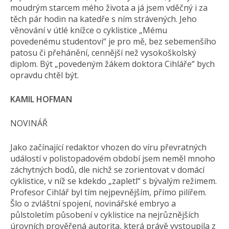
moudrým starcem mého života a já jsem vděčný i za
těch pár hodin na katedře s ním strávených. Jeho
věnování v útlé knížce o cyklistice „Mému
povedenému studentovi“ je pro mě, bez sebemenšího
patosu či přehánění, cennější než vysokoškolský
diplom. Být „povedeným žákem doktora Cihláře“ bych
opravdu chtěl být.
KAMIL HOFMAN
NOVINÁŘ
Jako začínající redaktor vhozen do víru převratných
událostí v polistopadovém období jsem neměl mnoho
záchytných bodů, dle nichž se zorientovat v domácí
cyklistice, v níž se kdekdo „zapletl“ s bývalým režimem.
Profesor Cihlář byl tím nejpevnějším, přímo pilířem.
Šlo o zvláštní spojení, novinářské embryo a
půlstoletím působení v cyklistice na nejrůznějších
úrovních prověřená autorita, která právě vystoupila z