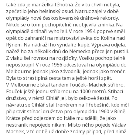
také zda je manželka těhotná. Že v tu chvíli nebyla,
zpečetilo jeho helsinský osud. Natruc zajel v době
olympiády nové československé dráhové rekordy.
Nikde se o tom pochopitelně neobjevila zmínka. Na
olympiádě dráhaři vyhořeli. V roce 1954 poprvé směl
opět do zahraničí na mistrovství světa do Kolína nad
Rýnem. Na nádraží ho vyndali z kupé. Výprava odjela,
načež ho za několik dnů do Německa přece jen pustili.
Z vlaku šel rovnou na rozjížďky. Vcelku pochopitelně
nepostoupil. V roce 1956 odcestoval na olympiádu do
Melbourne jednak jako závodník, jednak jako trenér.
Byla to strastiplná cesta tam a ještě horší zpět.
V Melbourne získal tandem Fouček–Machek stříbro,
Fouček ještě jednu stříbrnou na 1000 metrů. Stíhací
družstvo, v němž Cihlář jel, bylo celkově šesté. Po
návratu se Cihlář stal trenérem na Třebešíně, kde měl
připravit stíhací družstvo pro olympiádu 1960 v Římě.
Krátce před odjezdem do Itálie mu sdělili, že jako
nestraník nepojede nikam. Místo něho pojede Václav
Machek, v té době už dobře známý případ, před nímž