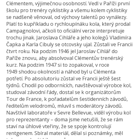
Clémentem, výjimečnou osobností. Vedl v Paříži první
školu pro trenéry cyklistiky a všemu kolem cyklistiky
se nadšeně věnoval, od výchovy talentů po vynálezy.
Platí to kupříkladu o rychloupínáku kola, který prodal
Campagnolovi, ačkoli to oficiální verze interpretuje
trochu jinak. Jaroslava Cihláře a jeho kolegů Vladimíra
Čapka a Karla Cibuly se otcovsky ujal. Zůstali ve Francii
čtvrt roku. Na podzim 1946 jel Jaroslav Cihlář do
Paříže znovu, aby absolvoval Clémentův trenérský
kurz. Na podzim 1947 si to zopakoval, v roce
1949 shodou okolností a náhod byl u Clémenta
potřetí. Po absolutoriu zůstal ve Francii ještě šest
týdnů. Chodil po odbornících, navštěvoval výrobce kol,
studoval závodní řády, dostal se k organizátorům
Tour de France, k pořadatelům šestidenních závodů,
ředitelům velodromů, mluvil s moderátory závodů.
Navštívil laboratoře v Sevre Bellevue, viděl výrobu kol
pro reprezentanty – doma jsme netušili, že se rám
staví na úhlové vteřiny, že se spoje kontrolují
rentgenem. Sbíral materiál, dělal si poznámky, měl