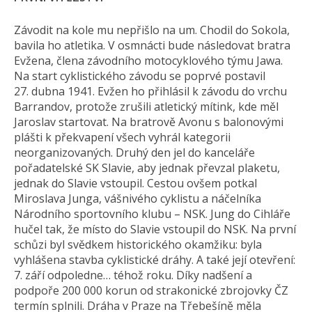
Závodit na kole mu nepřišlo na um. Chodil do Sokola,
bavila ho atletika. V osmnácti bude následovat bratra
Evžena, člena závodního motocyklového týmu Jawa.
Na start cyklistického závodu se poprvé postavil
27. dubna 1941. Evžen ho přihlásil k závodu do vrchu
Barrandov, protože zrušili atletický mítink, kde měl
Jaroslav startovat. Na bratrově Avonu s balonovými
plášti k překvapení všech vyhrál kategorii
neorganizovaných. Druhý den jel do kanceláře
pořadatelské SK Slavie, aby jednak převzal plaketu,
jednak do Slavie vstoupil. Cestou ovšem potkal
Miroslava Junga, vášnivého cyklistu a náčelníka
Národního sportovního klubu – NSK. Jung do Cihláře
hučel tak, že místo do Slavie vstoupil do NSK. Na první
schůzi byl svědkem historického okamžiku: byla
vyhlášena stavba cyklistické dráhy. A také její otevření:
7. září odpoledne… téhož roku. Díky nadšení a
podpoře 200 000 korun od strakonické zbrojovky ČZ
termín splnili. Dráha v Praze na Třebešíně měla