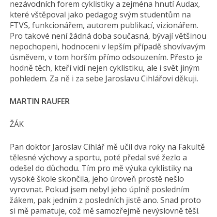
nezávodních forem cyklistiky a zejména hnutí Audax,
které vštěpoval jako pedagog svým studentům na
FTVS, funkcionářem, autorem publikací, vizionářem.
Pro takové není žádná doba současná, bývají většinou
nepochopeni, hodnoceni v lepším případě shovívavým
úsměvem, v tom horším přímo odsouzením. Přesto je
hodně těch, kteří vidí nejen cyklistiku, ale i svět jiným
pohledem. Za ně i za sebe Jaroslavu Cihlářovi děkuji.
MARTIN RAUFER
ŽÁK
Pan doktor Jaroslav Cihlář mě učil dva roky na Fakultě
tělesné výchovy a sportu, poté předal své žezlo a
odešel do důchodu. Tím pro mě výuka cyklistiky na
vysoké škole skončila, jeho úroveň prostě nešlo
vyrovnat. Pokud jsem nebyl jeho úplně posledním
žákem, pak jedním z posledních jistě ano. Snad proto
si mě pamatuje, což mě samozřejmě nevýslovně těší.