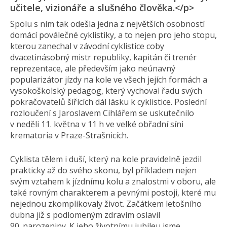
učitele, vizionáře a slušného člověka.</p>
Spolu s ním tak odešla jedna z největších osobností
domácí poválečné cyklistiky, a to nejen pro jeho stopu,
kterou zanechal v závodní cyklistice coby
dvacetinásobný mistr republiky, kapitán či trenér
reprezentace, ale především jako neúnavný
popularizátor jízdy na kole ve všech jejích formách a
vysokoškolský pedagog, který vychoval řadu svých
pokračovatelů šířících dál lásku k cyklistice. Poslední
rozloučení s Jaroslavem Cihlářem se uskutečnilo
v neděli 11. května v 11 h ve velké obřadní síni
krematoria v Praze-Strašnicích.
Cyklista tělem i duší, který na kole pravidelně jezdil
prakticky až do svého skonu, byl příkladem nejen
svým vztahem k jízdnímu kolu a znalostmi v oboru, ale
také rovným charakterem a pevnými postoji, které mu
nejednou zkomplikovaly život. Začátkem letošního
dubna již s podlomeným zdravím oslavil
90. narozeniny. K jeho životnímu jubileu jsme