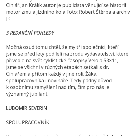
Cihlář.Jan Králík autor je publicista věnující se historii
motorizmu a jízdního kola Foto: Robert Štěrba a archiv
J.C.
3 REDAKČNÍ POHLEDY
Možná osud tomu chtěl, že my tři společníci, kteří
jsme se před lety podíleli na zrodu vydavatelství, které
přivedlo na svět cyklistické časopisy Velo a 53×11,
jsme se všichni v různých etapách setkali s dr.
Cihlářem a přitom každý v jiné roli. Žáka,
spolupracovníka i novináře. Tedy pádný důvod
k osobnímu zamyšlení nad tím, čím pro nás je
významný jubilant.
LUBOMÍR SEVERIN
SPOLUPRACOVNÍK