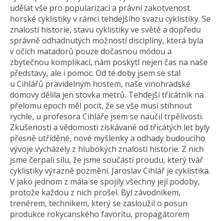
udělat vše pro popularizaci a právní zakotvenost
horské cyklistiky v rámci tehdejšího svazu cyklistiky. Se
znalostí historie, stavu cyklistiky ve světě a dopředu
správně odhadnutých možností disciplíny, která byla
v očích matadorů pouze dočasnou módou a
zbytečnou komplikací, nám poskytl nejen čas na naše
představy, ale i pomoc. Od té doby jsem se stal
u Cihlářů pravidelným hostem, naše vinohradské
domovy dělila jen stovka metrů. Tehdejší třicátník na
přelomu epoch měl pocit, že se vše musí stihnout
rychle, u profesora Cihláře jsem se naučil trpělivosti.
Zkušenosti a vědomosti získávané od třicátých let byly
přesně utříděné, nové myšlenky a odhady budoucího
vývoje vycházely z hlubokých znalostí historie. Z nich
jsme čerpali sílu, že jsme součástí proudu, který tvář
cyklistiky výrazně pozmění. Jaroslav Cihlář je cyklistika.
V jako jednom z mála se spojily všechny její podoby,
protože každou z nich prošel. Byl závodníkem,
trenérem, technikem, který se zasloužil o posun
produkce rokycanského favoritu, propagátorem