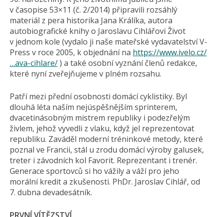
v časopise 53×11 (č. 2/2014) připravili rozsáhlý
materiál z pera historika Jana Králíka, autora
autobiografické knihy o Jaroslavu Cihlářovi Život
v jednom kole (vydalo ji naše mateřské vydavatelství V-
Press v roce 2005, k objednání na
https://www.ivelo.cz/
…ava-cihlare/
) a také osobní vyznání členů redakce,
které nyní zveřejňujeme v plném rozsahu.
Patří mezi přední osobnosti domácí cyklistiky. Byl
dlouhá léta naším nejúspěšnějším sprinterem,
dvacetinásobným mistrem republiky i podezřelým
živlem, jehož vyvedli z vlaku, když jel reprezentovat
republiku. Zaváděl moderní tréninkové metody, které
poznal ve Francii, stál u zrodu domácí výroby galusek,
treter i závodních kol Favorit. Reprezentant i trenér.
Generace sportovců si ho vážily a váží pro jeho
morální kredit a zkušenosti. PhDr. Jaroslav Cihlář, od
7. dubna devadesátník.
PRVNÍ VÍTĚZSTVÍ