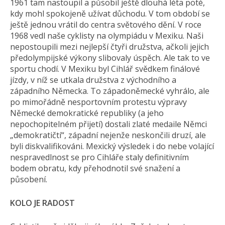
1961 tam nastoupil a působil ještě dlouhá léta poté,
kdy mohl spokojeně užívat důchodu. V tom období se
ještě jednou vrátil do centra světového dění. V roce
1968 vedl naše cyklisty na olympiádu v Mexiku. Naši
nepostoupili mezi nejlepší čtyři družstva, ačkoli jejich
předolympijské výkony slibovaly úspěch. Ale tak to ve
sportu chodí. V Mexiku byl Cihlář svědkem finálové
jízdy, v níž se utkala družstva z východního a
západního Německa. To západoněmecké vyhrálo, ale
po mimořádně nesportovním protestu výpravy
Německé demokratické republiky (a jeho
nepochopitelném přijetí) dostali zlaté medaile Němci
„demokratičtí“, západní nejenže neskončili druzí, ale
byli diskvalifikováni. Mexický výsledek i do nebe volající
nespravedlnost se pro Cihláře staly definitivním
bodem obratu, kdy přehodnotil své snažení a
působení.
KOLO JE RADOST