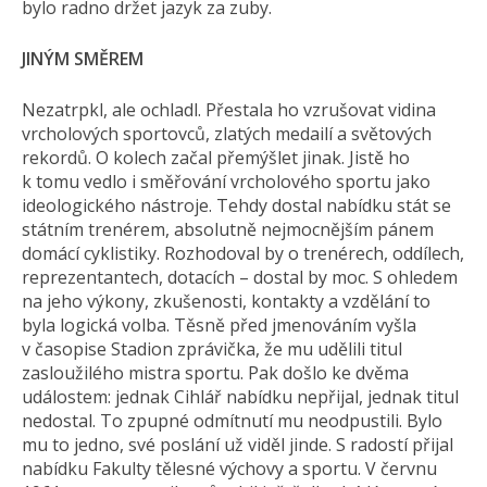
bylo radno držet jazyk za zuby.
JINÝM SMĚREM
Nezatrpkl, ale ochladl. Přestala ho vzrušovat vidina
vrcholových sportovců, zlatých medailí a světových
rekordů. O kolech začal přemýšlet jinak. Jistě ho
k tomu vedlo i směřování vrcholového sportu jako
ideologického nástroje. Tehdy dostal nabídku stát se
státním trenérem, absolutně nejmocnějším pánem
domácí cyklistiky. Rozhodoval by o trenérech, oddílech,
reprezentantech, dotacích – dostal by moc. S ohledem
na jeho výkony, zkušenosti, kontakty a vzdělání to
byla logická volba. Těsně před jmenováním vyšla
v časopise Stadion zprávička, že mu udělili titul
zasloužilého mistra sportu. Pak došlo ke dvěma
událostem: jednak Cihlář nabídku nepřijal, jednak titul
nedostal. To zpupné odmítnutí mu neodpustili. Bylo
mu to jedno, své poslání už viděl jinde. S radostí přijal
nabídku Fakulty tělesné výchovy a sportu. V červnu