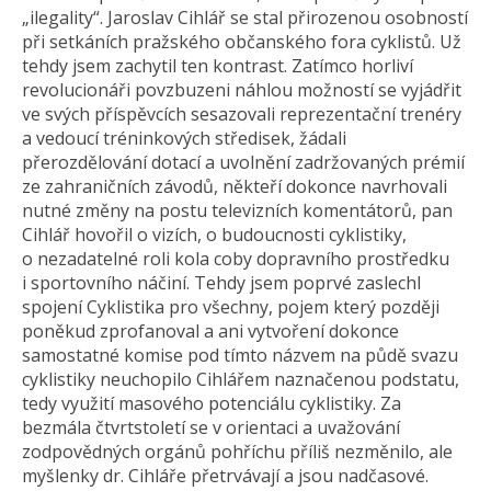
„ilegality“. Jaroslav Cihlář se stal přirozenou osobností
při setkáních pražského občanského fora cyklistů. Už
tehdy jsem zachytil ten kontrast. Zatímco horliví
revolucionáři povzbuzeni náhlou možností se vyjádřit
ve svých příspěvcích sesazovali reprezentační trenéry
a vedoucí tréninkových středisek, žádali
přerozdělování dotací a uvolnění zadržovaných prémií
ze zahraničních závodů, někteří dokonce navrhovali
nutné změny na postu televizních komentátorů, pan
Cihlář hovořil o vizích, o budoucnosti cyklistiky,
o nezadatelné roli kola coby dopravního prostředku
i sportovního náčiní. Tehdy jsem poprvé zaslechl
spojení Cyklistika pro všechny, pojem který později
poněkud zprofanoval a ani vytvoření dokonce
samostatné komise pod tímto názvem na půdě svazu
cyklistiky neuchopilo Cihlářem naznačenou podstatu,
tedy využití masového potenciálu cyklistiky. Za
bezmála čtvrtstoletí se v orientaci a uvažování
zodpovědných orgánů pohříchu příliš nezměnilo, ale
myšlenky dr. Cihláře přetrvávají a jsou nadčasové.