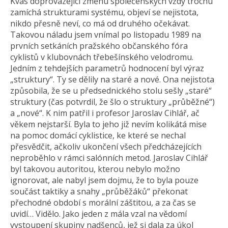
Kvas doprovázející změnu společenských vždy trochu
zamíchá strukturami systému, objeví se nejistota,
nikdo přesně neví, co má od druhého očekávat.
Takovou náladu jsem vnímal po listopadu 1989 na
prvních setkáních pražského občanského fóra
cyklistů v klubovnách třebešínského velodromu.
Jedním z tehdejších parametrů hodnocení byl výraz
„struktury“. Ty se dělily na staré a nové. Ona nejistota
způsobila, že se u předsednického stolu sešly „staré“
struktury (čas potvrdil, že šlo o struktury „průběžné“)
a „nové“. K nim patřil i profesor Jaroslav Cihlář, ač
věkem nejstarší. Byla to jeho již nevím kolikátá mise
na pomoc domácí cyklistice, ke které se nechal
přesvědčit, ačkoliv ukončení všech předcházejících
neproběhlo v rámci salónních metod. Jaroslav Cihlář
byl takovou autoritou, kterou nebylo možno
ignorovat, ale nabyl jsem dojmu, že to byla pouze
součást taktiky a snahy „průběžáků“ překonat
přechodné období s morální záštitou, a za čas se
uvidí… Vidělo. Jako jeden z mála vzal na vědomí
vystoupení skupiny nadšenců, jež si dala za úkol