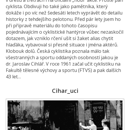
v dresu a tretrách i na oficiální „nóbl“ akce. Prostě pan
cyklista. Obdivuji ho také jako pamětníka, který
dokáže i po víc než šedesáti letech vyprávět do detailu
historky z tehdejšího pelotonu. Před pár lety jsem ho
při přípravě materiálu do tohoto časopisu
pojednávajícím o cyklistické hantýrce vůbec nezaskočil
dotazem, jak vzniklo rčení ušít si žaket alias chytit
hlaďáka, vybavoval si přesně situace i jména aktérů.
Klobouk dolů. Česká cyklistika poznala málo tak
všestranných a sportu oddaných osobností jakou je
dr. Jaroslav Cihlář. V roce 1961 začal učit cyklistiku na
Fakultě tělesné výchovy a sportu (FTVS) a pak dalších
43 let…
Cihar_uci