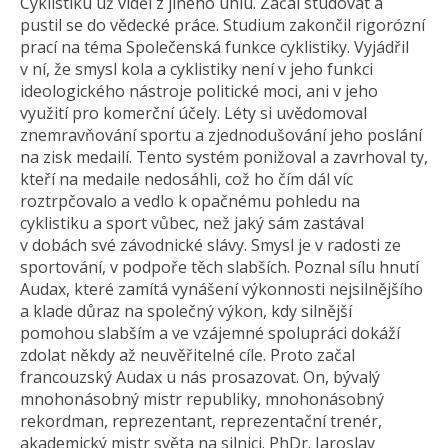
Cyklistiku už viděl z jiného úhlu. Začal studovat a
pustil se do vědecké práce. Studium zakončil rigorózní
prací na téma Společenská funkce cyklistiky. Vyjádřil
v ní, že smysl kola a cyklistiky není v jeho funkci
ideologického nástroje politické moci, ani v jeho
využití pro komerční účely. Léty si uvědomoval
znemravňování sportu a zjednodušování jeho poslání
na zisk medailí. Tento systém ponižoval a zavrhoval ty,
kteří na medaile nedosáhli, což ho čím dál víc
roztrpčovalo a vedlo k opačnému pohledu na
cyklistiku a sport vůbec, než jaký sám zastával
v dobách své závodnické slávy. Smysl je v radosti ze
sportování, v podpoře těch slabších. Poznal sílu hnutí
Audax, které zamítá vynášení výkonnosti nejsilnějšího
a klade důraz na společný výkon, kdy silnější
pomohou slabším a ve vzájemné spolupráci dokáží
zdolat někdy až neuvěřitelné cíle. Proto začal
francouzský Audax u nás prosazovat. On, bývalý
mnohonásobný mistr republiky, mnohonásobný
rekordman, reprezentant, reprezentační trenér,
akademický mistr světa na silnici. PhDr. Jaroslav