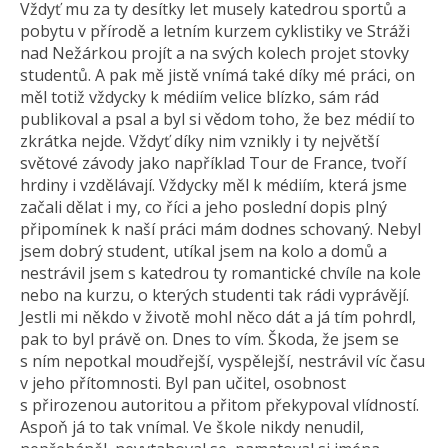
Vždyť mu za ty desítky let musely katedrou sportů a
pobytu v přírodě a letním kurzem cyklistiky ve Stráži
nad Nežárkou projít a na svých kolech projet stovky
studentů. A pak mě jistě vnímá také díky mé práci, on
měl totiž vždycky k médiím velice blízko, sám rád
publikoval a psal a byl si vědom toho, že bez médií to
zkrátka nejde. Vždyť díky nim vznikly i ty největší
světové závody jako například Tour de France, tvoří
hrdiny i vzdělávají. Vždycky měl k médiím, která jsme
začali dělat i my, co říci a jeho poslední dopis plný
připomínek k naší práci mám dodnes schovaný. Nebyl
jsem dobrý student, utíkal jsem na kolo a domů a
nestrávil jsem s katedrou ty romantické chvíle na kole
nebo na kurzu, o kterých studenti tak rádi vyprávějí.
Jestli mi někdo v životě mohl něco dát a já tím pohrdl,
pak to byl právě on. Dnes to vím. Škoda, že jsem se
s ním nepotkal moudřejší, vyspělejší, nestrávil víc času
v jeho přítomnosti. Byl pan učitel, osobnost
s přirozenou autoritou a přitom překypoval vlídností.
Aspoň já to tak vnímal. Ve škole nikdy nenudil,