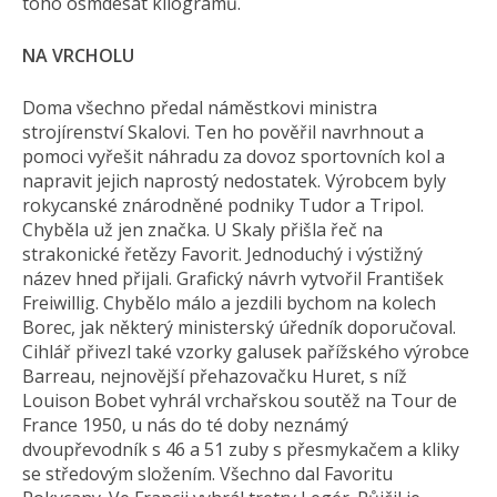
toho osmdesát kilogramů.
NA VRCHOLU
Doma všechno předal náměstkovi ministra
strojírenství Skalovi. Ten ho pověřil navrhnout a
pomoci vyřešit náhradu za dovoz sportovních kol a
napravit jejich naprostý nedostatek. Výrobcem byly
rokycanské znárodněné podniky Tudor a Tripol.
Chyběla už jen značka. U Skaly přišla řeč na
strakonické řetězy Favorit. Jednoduchý i výstižný
název hned přijali. Grafický návrh vytvořil František
Freiwillig. Chybělo málo a jezdili bychom na kolech
Borec, jak některý ministerský úředník doporučoval.
Cihlář přivezl také vzorky galusek pařížského výrobce
Barreau, nejnovější přehazovačku Huret, s níž
Louison Bobet vyhrál vrchařskou soutěž na Tour de
France 1950, u nás do té doby neznámý
dvoupřevodník s 46 a 51 zuby s přesmykačem a kliky
se středovým složením. Všechno dal Favoritu