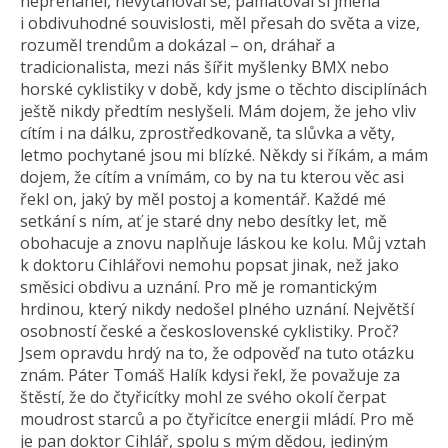
nepřeháněl, nevytahoval se, pamatoval si jména
i obdivuhodné souvislosti, měl přesah do světa a vize,
rozuměl trendům a dokázal – on, dráhař a
tradicionalista, mezi nás šířit myšlenky BMX nebo
horské cyklistiky v době, kdy jsme o těchto disciplínách
ještě nikdy předtím neslyšeli. Mám dojem, že jeho vliv
cítím i na dálku, zprostředkovaně, ta slůvka a věty,
letmo pochytané jsou mi blízké. Někdy si říkám, a mám
dojem, že cítím a vnímám, co by na tu kterou věc asi
řekl on, jaký by měl postoj a komentář. Každé mé
setkání s ním, ať je staré dny nebo desítky let, mě
obohacuje a znovu naplňuje láskou ke kolu. Můj vztah
k doktoru Cihlářovi nemohu popsat jinak, než jako
směsici obdivu a uznání. Pro mě je romantickým
hrdinou, který nikdy nedošel plného uznání. Největší
osobností české a československé cyklistiky. Proč?
Jsem opravdu hrdý na to, že odpověď na tuto otázku
znám. Páter Tomáš Halík kdysi řekl, že považuje za
štěstí, že do čtyřicítky mohl ze svého okolí čerpat
moudrost starců a po čtyřicítce energii mládí. Pro mě
je pan doktor Cihlář, spolu s mým dědou, jediným