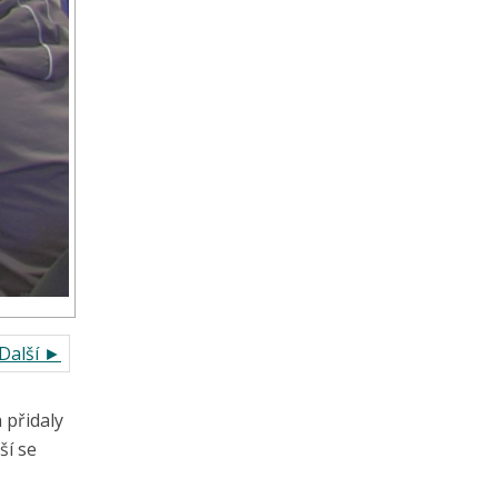
Další ►
 přidaly
ší se