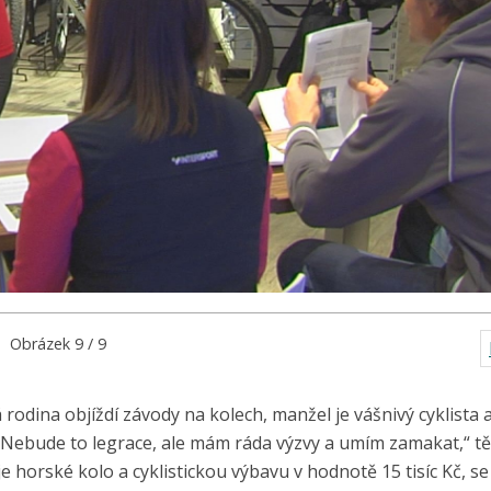
Obrázek 9 / 9
odina objíždí závody na kolech, manžel je vášnivý cyklista a
. Nebude to legrace, ale mám ráda výzvy a umím zamakat,“ tě
 horské kolo a cyklistickou výbavu v hodnotě 15 tisíc Kč, se