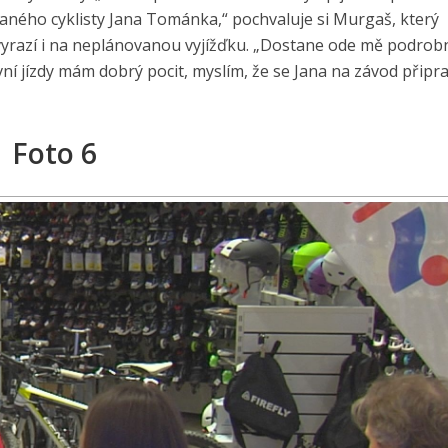
ného cyklisty Jana Tománka,“ pochvaluje si Murgaš, který
vyrazí i na neplánovanou vyjížďku. „Dostane ode mě podrob
rvní jízdy mám dobrý pocit, myslím, že se Jana na závod připra
Foto 6