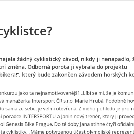
cyklistce?
jela žádný cyklistický závod, nikdy ji nenapadlo, 
ní změna. Odborná porota ji vybrala do projektu
ě bikera!“, který bude zakončen závodem horských ko
nkurzu jako ta nejnamotivovanější. „Líbí se mi, že je komuni
vá manažerka Intersport ČR s.r.o. Marie Hrubá. Podobně ho
andu sama ze sebe, je velmi otevřená. Z mého pohledu je pro 
 poradce INTERSPORTU a Janin nový trenér, který ji proved
l Genesis Bike Prague. Do té doby Jana stihne čtyři oficiáln
ěta cyklistiky. „Máme potvrzenou účast olympijské reprezen