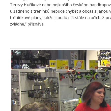
Terezy Huříkové nebo nejlepšího českého handicapova
u žádného z tréninků nebude chybět a občas s Janou 
tréninkové plány, takže ji budu mít stále na očích. Z p
zvládne,“ přiznává.