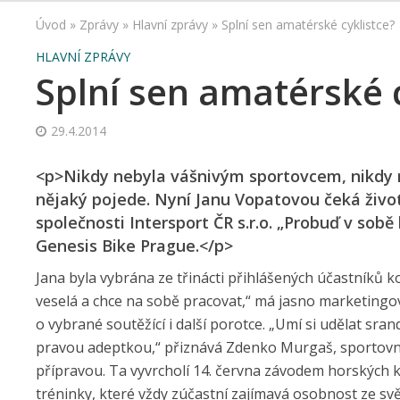
Úvod
»
Zprávy
»
Hlavní zprávy
»
Splní sen amatérské cyklistce?
HLAVNÍ ZPRÁVY
Splní sen amatérské 
29.4.2014
<p>Nikdy nebyla vášnivým sportovcem, nikdy ne
nějaký pojede. Nyní Janu Vopatovou čeká život
společnosti Intersport ČR s.r.o. „Probuď v sob
Genesis Bike Prague.</p>
Jana byla vybrána ze třinácti přihlášených účastníků ko
veselá a chce na sobě pracovat,“ má jasno marketingo
o vybrané soutěžící i další porotce. „Umí si udělat sr
pravou adeptkou,“ přiznává Zdenko Murgaš, sportovní
přípravou. Ta vyvrcholí 14. června závodem horských ko
tréninky, které vždy zúčastní zajímavá osobnost ze sv