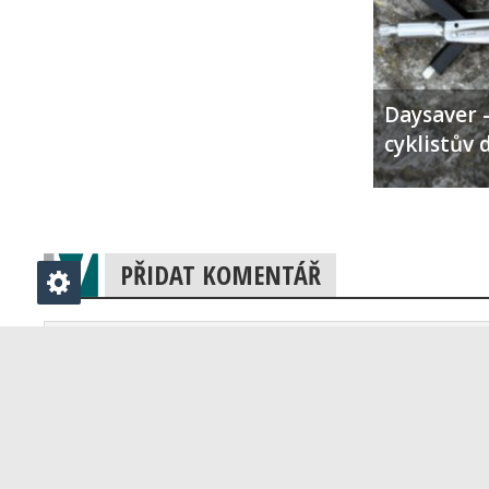
Daysaver –
cyklistův 
PŘIDAT KOMENTÁŘ
Klikněte zde pro vložení komentáře