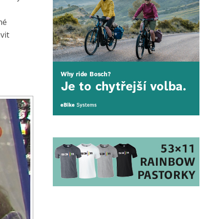
né
vit