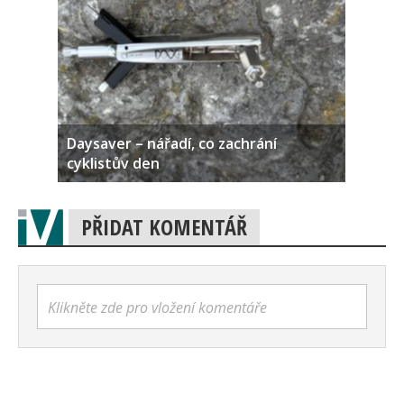
Daysaver – nářadí, co zachrání
cyklistův den
PŘIDAT KOMENTÁŘ
Klikněte zde pro vložení komentáře