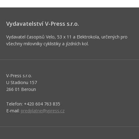
Vydavatelství V-Press s.r.o.
Vydavatel časopisů Velo, 53 x 11 a Elektrokola, určených pro
všechny milovníky cyklistiky a jízdních kol.
V-Press s.r.o.
U Stadionu 157
266 01 Beroun
Telefon: +420 604 763 835
E-mail:
predplatne@vpress.cz