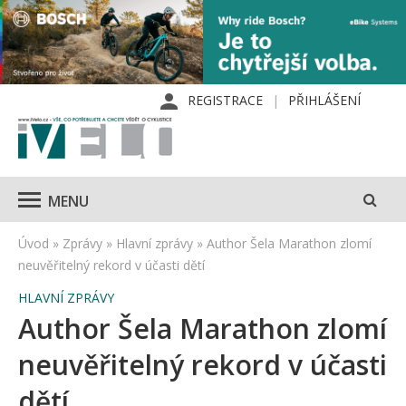
REGISTRACE
PŘIHLÁŠENÍ
MENU
Úvod
»
Zprávy
»
Hlavní zprávy
»
Author Šela Marathon zlomí
neuvěřitelný rekord v účasti dětí
HLAVNÍ ZPRÁVY
Author Šela Marathon zlomí
neuvěřitelný rekord v účasti
dětí