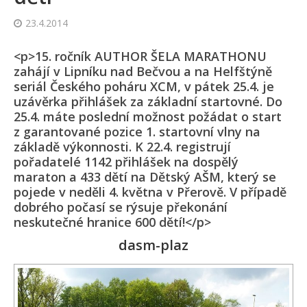
23.4.2014
<p>15. ročník AUTHOR ŠELA MARATHONU
zahájí v Lipníku nad Bečvou a na Helfštýně
seriál Českého poháru XCM, v pátek 25.4. je
uzávěrka přihlášek za základní startovné. Do
25.4. máte poslední možnost požádat o start
z garantované pozice 1. startovní vlny na
základě výkonnosti. K 22.4. registrují
pořadatelé 1142 přihlášek na dospělý
maraton a 433 dětí na Dětský AŠM, který se
pojede v neděli 4. května v Přerově. V případě
dobrého počasí se rýsuje překonání
neskutečné hranice 600 dětí!</p>
dasm-plaz