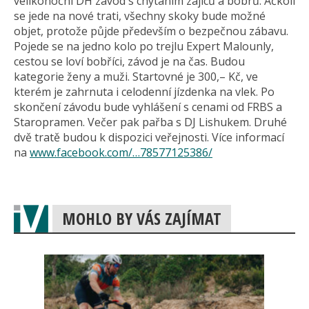
velikonoční DH závod s chytáním zajíců a bobrů. Ačkoli
se jede na nové trati, všechny skoky bude možné
objet, protože půjde především o bezpečnou zábavu.
Pojede se na jedno kolo po trejlu Expert Malounly,
cestou se loví bobříci, závod je na čas. Budou
kategorie ženy a muži. Startovné je 300,– Kč, ve
kterém je zahrnuta i celodenní jízdenka na vlek. Po
skončení závodu bude vyhlášení s cenami od FRBS a
Staropramen. Večer pak pařba s DJ Lishukem. Druhé
dvě tratě budou k dispozici veřejnosti. Více informací
na
www.facebook.com/…78577125386/
MOHLO BY VÁS ZAJÍMAT