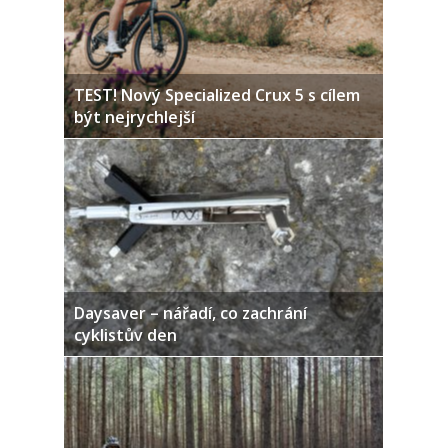
TEST! Nový Specialized Crux 5 s cílem
být nejrychlejší
Daysaver – nářadí, co zachrání
cyklistův den