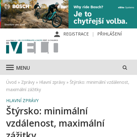
REGISTRACE
PŘIHLÁŠENÍ
MENU
Úvod
»
Zprávy
»
Hlavní zprávy
»
Štýrsko: minimální vzdálenost,
maximální zážitky
HLAVNÍ ZPRÁVY
Štýrsko: minimální
vzdálenost, maximální
zážitky