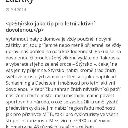
9.4.2014
<p>Štýrsko jako tip pro letní aktivní
dovolenou.</p>
Vytáhnout paty z domova je vždy poučné, novými
zážitky, ať jsou příjemné nebo méně příjemné, se vždy
upraví náš pohled na naši každodennost. Pokud se na
dovolenou či prodloužený víkend vydáte do Rakouska
a vyberete si jeho zelené srdce – Štýrsko –, čekají na
vás jen ty příjemné. Štýrsko nabízí kromě tradičních
světově proslulých zimních středisek jako například
Schladming a Dachstein i možnosti pro letní aktivní
dovolenou. V žebříčku zahraničních návštěvníků patří
naší zemi čtvrté místo, mezi místními máme pověst
sportovního národa, o což se zasloužili kromě lyžařů
především cyklisté. Jim nabízí region řadu možností
jak pro příznivce MTB, tak i pro cykloturisty ve všech
stupních obtížnosti. Mezi více než 930 značenými
kilometry na 48 různých trasách s celkem