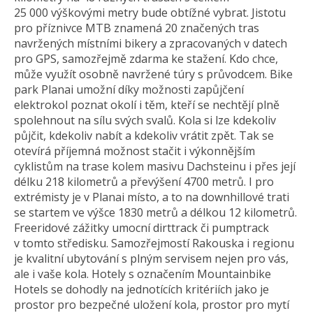
25 000 výškovými metry bude obtížné vybrat. Jistotu
pro příznivce MTB znamená 20 značených tras
navržených místními bikery a zpracovaných v datech
pro GPS, samozřejmě zdarma ke stažení. Kdo chce,
může využít osobně navržené túry s průvodcem. Bike
park Planai umožní díky možnosti zapůjčení
elektrokol poznat okolí i těm, kteří se nechtějí plně
spolehnout na sílu svých svalů. Kola si lze kdekoliv
půjčit, kdekoliv nabít a kdekoliv vrátit zpět. Tak se
otevírá příjemná možnost stačit i výkonnějším
cyklistům na trase kolem masivu Dachsteinu i přes její
délku 218 kilometrů a převýšení 4700 metrů. I pro
extrémisty je v Planai místo, a to na downhillové trati
se startem ve výšce 1830 metrů a délkou 12 kilometrů.
Freeridové zážitky umocní dirttrack či pumptrack
v tomto středisku. Samozřejmostí Rakouska i regionu
je kvalitní ubytování s plným servisem nejen pro vás,
ale i vaše kola. Hotely s označením Mountainbike
Hotels se dohodly na jednotících kritériích jako je
prostor pro bezpečné uložení kola, prostor pro mytí