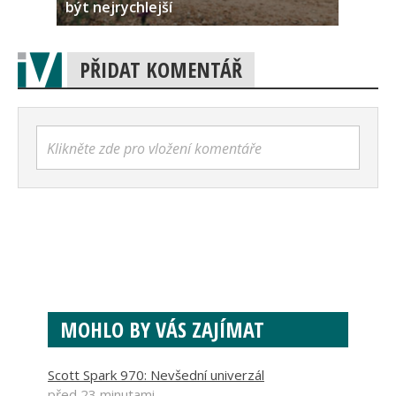
být nejrychlejší
PŘIDAT KOMENTÁŘ
Klikněte zde pro vložení komentáře
MOHLO BY VÁS ZAJÍMAT
Scott Spark 970: Nevšední univerzál
před 23 minutami