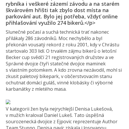
rybníka i veškeré zázemí závodu a na starém
škvárovém hřišti tak zbylo dost místa na
parkování aut. Bylo jej potřeba, vždyť online
přihlašování využilo 274 bikerů.</p>
Slunečné počasí a suchá technická trať nakonec
přilákaly 286 závodníků. Moc nechybělo a byl
překonán vousatý rekord z roku 2001, kdy v Chrástu
startovalo 303 lidí. O trvalém zájmu bikerů o letošní
Becker cup svědčí 21 registrovaných družstev a ve
Správné dvojce čtyři statečné dvojice maminek
s vlastním potomkem. A kdo zrovna nezávodil, mohl si
zkusit paletový bikepark, v občerstvovacím stanu
ochutnat domácí guláš, vinné klobásky či výborné
karbanátky z mletého masa.
V kategorii žen byla nejrychlejší Denisa Lukešová,
v mužích kraloval Daniel Lukeš. Tato úspěšná
sourozenecká dvojice z Ejpovic reprezentuje Author
Team Stupno. Denisa navíc získala i losovanou