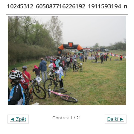
10245312_605087716226192_1911593194_n
Obrázek 1 / 21
◄ Zpět
Další ►