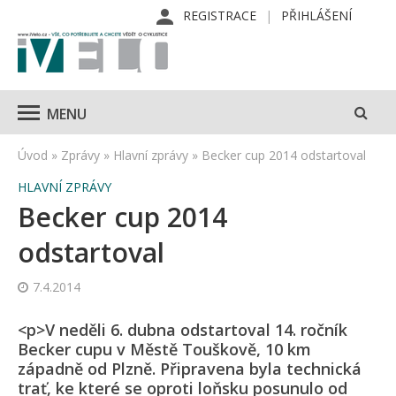
REGISTRACE
PŘIHLÁŠENÍ
MENU
Úvod
»
Zprávy
»
Hlavní zprávy
»
Becker cup 2014 odstartoval
HLAVNÍ ZPRÁVY
Becker cup 2014
odstartoval
7.4.2014
<p>V neděli 6. dubna odstartoval 14. ročník
Becker cupu v Městě Touškově, 10 km
západně od Plzně. Připravena byla technická
trať, ke které se oproti loňsku posunulo od