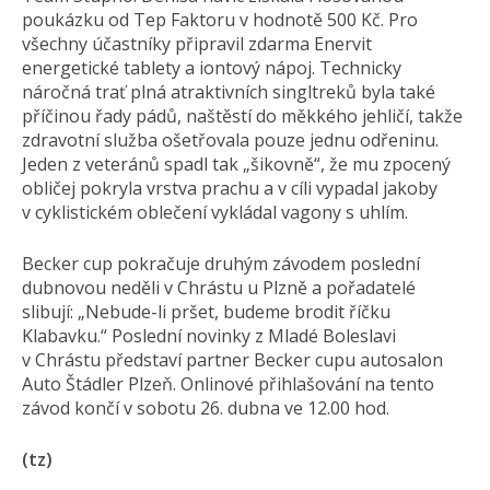
poukázku od Tep Faktoru v hodnotě 500 Kč. Pro
všechny účastníky připravil zdarma Enervit
energetické tablety a iontový nápoj. Technicky
náročná trať plná atraktivních singltreků byla také
příčinou řady pádů, naštěstí do měkkého jehličí, takže
zdravotní služba ošetřovala pouze jednu odřeninu.
Jeden z veteránů spadl tak „šikovně“, že mu zpocený
obličej pokryla vrstva prachu a v cíli vypadal jakoby
v cyklistickém oblečení vykládal vagony s uhlím.
Becker cup pokračuje druhým závodem poslední
dubnovou neděli v Chrástu u Plzně a pořadatelé
slibují: „Nebude-li pršet, budeme brodit říčku
Klabavku.“ Poslední novinky z Mladé Boleslavi
v Chrástu představí partner Becker cupu autosalon
Auto Štádler Plzeň. Onlinové přihlašování na tento
závod končí v sobotu 26. dubna ve 12.00 hod.
(tz)